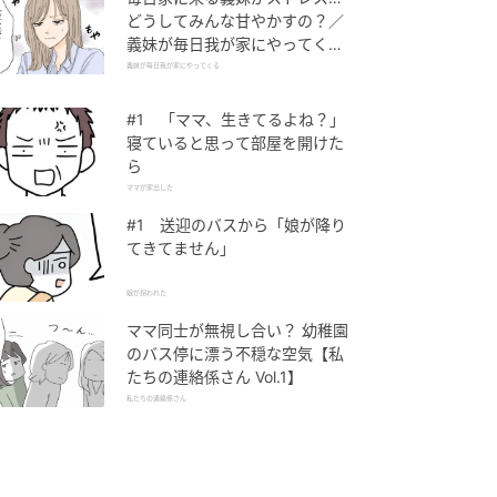
どうしてみんな甘やかすの？／
義妹が毎日我が家にやってくる
（1）【義父母がシンドイんで
義妹が毎日我が家にやってくる
す！ まんが】
#1 「ママ、生きてるよね？」
寝ていると思って部屋を開けた
ら
ママが家出した
#1 送迎のバスから「娘が降り
てきてません」
娘が拐われた
ママ同士が無視し合い？ 幼稚園
のバス停に漂う不穏な空気【私
たちの連絡係さん Vol.1】
私たちの連絡係さん