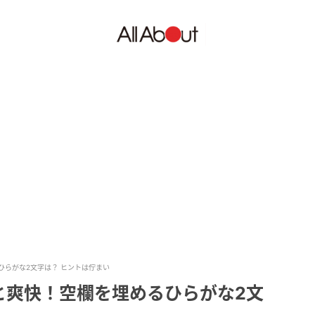
ひらがな2文字は？ ヒントは佇まい
と爽快！空欄を埋めるひらがな2文