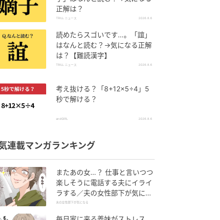
正解は？
TRILL ニュース
2026.8.6
読めたらスゴいです…。「誼」
はなんと読む？→気になる正解
は？【難読漢字】
TRILL ニュース
2026.8.6
考え抜ける？「8+12×5÷4」5
秒で解ける？
andGIRL
2026.8.6
気連載マンガランキング
またあの女…？ 仕事と言いつつ
楽しそうに電話する夫にイライ
ラする／夫の女性部下が気にな
る（1）【夫婦の危機 まんが】
夫の女性部下が気になる
毎日家に来る義妹がストレス…