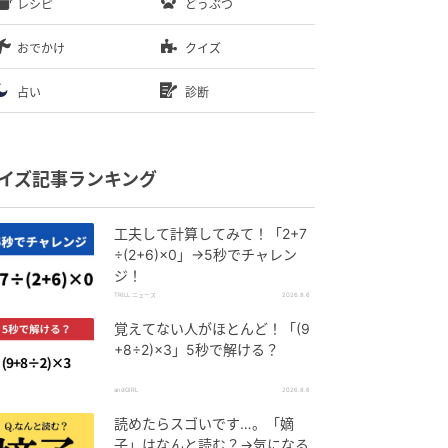
レシピ
どうぶつ
おでかけ
クイズ
占い
診断
イズ記事ランキング
工夫して計算してみて！「2+7
÷(2+6)×0」→5秒でチャレン
ジ！
TRILL ニュース
2026.8.6
覚えてない人がほとんど！「(9
+8÷2)×3」5秒で解ける？
andGIRL
2026.8.6
読めたらスゴいです…。「嫡
子」はなんと読む？→気になる