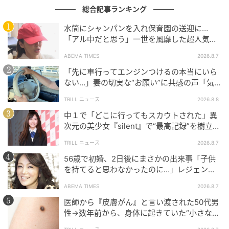
総合記事ランキング
水筒にシャンパンを入れ保育園の送迎に…
「アル中だと思う」一世を風靡した超人気タ
レント、酒漬けだった日々を告白
ABEMA TIMES
2026.8.7
「先に車行ってエンジンつけるの本当にいら
ない…」妻の切実な“お願い”に共感の声「気
づかないんですよね…」
TRILL ニュース
2026.8.8
中１で「どこに行ってもスカウトされた」異
次元の美少女『silent』で“最高記録”を樹立し
た「反則級」の【トップ女優】
TRILL ニュース
2026.8.7
56歳で初婚、2日後にまさかの出来事「子供
を持てると思わなかったのに…」レジェンド
美魔女が当時の心境を告白
ABEMA TIMES
2026.8.7
医師から『皮膚がん』と言い渡された50代男
性→数年前から、身体に起きていた“小さな異
変”に「あのとき受診していれば…」