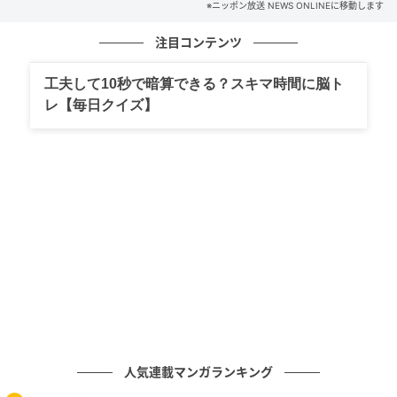
※ニッポン放送 NEWS ONLINEに移動します
ちょっと真面目なシーンを2人でやったりすると、笑っ
注目コンテンツ
てしまう」と話した。
工夫して10秒で暗算できる？スキマ時間に脳ト
元記事で読む
レ【毎日クイズ】
次の記事
原辰徳氏、ここまでの巨人の戦いに「まだま
だ物足りないとはいえ…」
の記事をもっとみる
人気連載マンガランキング