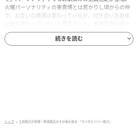
火曜パーソナリティの東貴博とは若かりし頃からの仲
で、お互いの境遇は変わっているが、付き合い方自体
は何も変わっていないと頷き合った。毎年恒例の東の
新年会にも皆勤賞だという。新年会は毎回東お勧めの
続きを読む
すき焼き屋で開催しているが、「最近は夕方から集ま
って夜11時頃に解散、みんな年齢も上がり、すぐウツ
ラウツラし始めるし、お代わりは肉ではなく野菜ばか
り」と笑った。
今年、東、土田、TIMのゴルゴ松本、ピーピングトム
の今村ニクトの4人でゴルフへ行った事も「みんな下手
くそだけど妙に楽しかった」と話し、レストランで帽
子をかぶっている人を見て、礼儀にうるさいゴルゴ松
本が「帽子をかぶるな」と怒っていたという。
トップ
土田晃之が登場！熱湯風呂のその後を語る 『ラジオビバリー昼ズ』
5月25日（月）に東京国際フォーラムで開催された
「ダチョウ倶楽部40周年感謝祭」で、土田が誰よりも