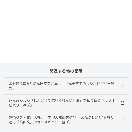
早く熱湯風呂に入った話になると、お湯の温度を確か
める振りをしながら躊躇せず熱湯風呂に入ったこと
に、出演メンバーからは「まだパターンがあったんだ
な」と感心されたという。「とにかくいろんな人が入
った方が盛り上がるから。俺と（カンニング）竹山く
んで。ここで時間割くのもなと思って」早く入ったと
明かし、後輩の劇団ひとりは「すごいレアだよ！」と
大きい声を出していたと、現場の盛り上がりを披露し
た。
関連する他の記事
事務所の後輩・野呂佳代は、上島竜兵さんとライブ
水谷豊 7年振りに高田文夫と再会！『高田文夫のラジオビバリー昼
ズ』
「太陽様を囲む会」を見に来る芸人の中に、芸人でも
ない野呂が来ていたので、上島さんが「お前すごい
みなみかわが「しんどくて忘れられない仕事」を振り返る『ラジオ
ビバリー昼ズ』
な！」といつも打ち上げにも誘っていたという。東も
「（野呂と）ずーっと旅番組を一緒にやっていたの
お祭り男・宮川大輔、吉本印天然素材や”チーズ転がし祭り”を振り
で、愚痴ばっかり言っていて面白いなと思っていた。
返る『高田文夫のラジオビバリー昼ズ』
それで今は舞台『熱海五郎一座』で女優としていて、