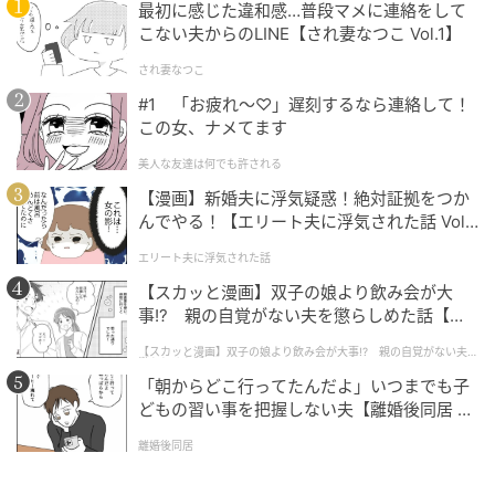
最初に感じた違和感…普段マメに連絡をして
こない夫からのLINE【され妻なつこ Vol.1】
され妻なつこ
#1 「お疲れ〜♡」遅刻するなら連絡して！
この女、ナメてます
美人な友達は何でも許される
【漫画】新婚夫に浮気疑惑！絶対証拠をつか
んでやる！【エリート夫に浮気された話 Vol.
1】
エリート夫に浮気された話
【スカッと漫画】双子の娘より飲み会が大
事!? 親の自覚がない夫を懲らしめた話【第1
話】
【スカッと漫画】双子の娘より飲み会が大事!? 親の自覚がない夫を
懲らしめた話
「朝からどこ行ってたんだよ」いつまでも子
どもの習い事を把握しない夫【離婚後同居 Vo
l.1】
離婚後同居