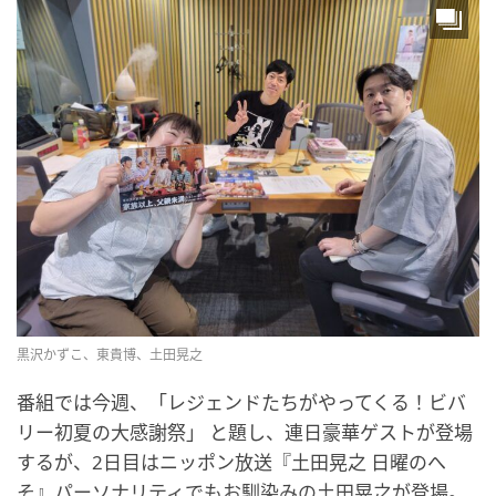
黒沢かずこ、東貴博、土田晃之
番組では今週、「レジェンドたちがやってくる！ビバ
リー初夏の大感謝祭」 と題し、連日豪華ゲストが登場
するが、2日目はニッポン放送『土田晃之 日曜のへ
そ』パーソナリティでもお馴染みの土田晃之が登場。