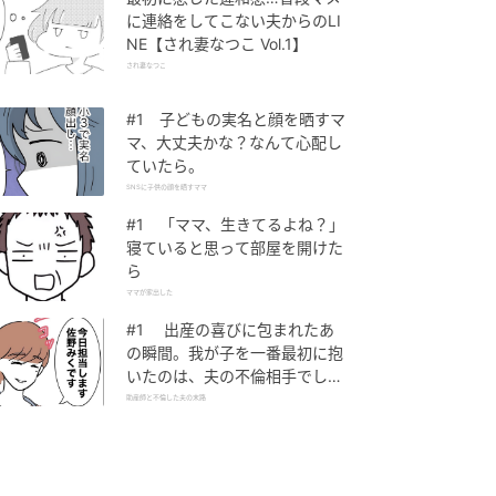
に連絡をしてこない夫からのLI
NE【され妻なつこ Vol.1】
され妻なつこ
#1 子どもの実名と顔を晒すマ
マ、大丈夫かな？なんて心配し
ていたら。
SNSに子供の顔を晒すママ
#1 「ママ、生きてるよね？」
寝ていると思って部屋を開けた
ら
ママが家出した
#1 出産の喜びに包まれたあ
の瞬間。我が子を一番最初に抱
いたのは、夫の不倫相手でし
た。
助産師と不倫した夫の末路