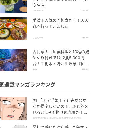
３名店
otonamuse.jp
2026.8.6
愛媛で人気の回転寿司店！天天
丸へ行ってきました
リビングWeb
2026.8.6
古民家の囲炉裏料理と10種の湯
めぐり付きで1泊2食6,000円
台！？栃木・湯西川温泉『桓武
平氏ゆかりの宿 揚羽』で叶う秘
GLAM
2026.8.6
境ステイ
気連載マンガランキング
#1 「え？浮気！？」夫がなか
なか帰宅しないので、ふと外を
見ると…→予期せぬ光景が！｜
旦那の不倫が発覚して頭に来た
旦那の不倫が発覚して頭に来たのでメチャクチャにしてやった
のでメチャクチャにしてやった
最初に感じた違和感…普段マメ