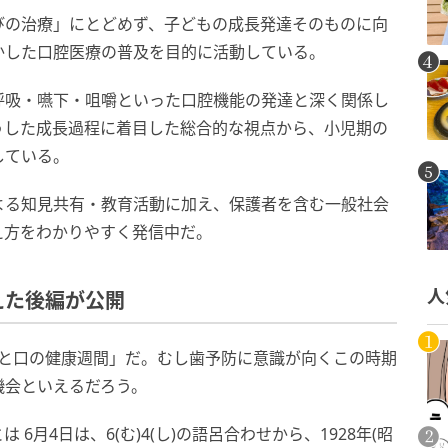
びの治療」にとどめず、子どもの成長発達そのものに向
かした口腔医療の普及を目的に活動している。
呼吸・嚥下・咀嚼といった口腔機能の発達と深く関係し
うした成長過程に着目した総合的な視点から、小児期の
している。
よる知見共有・教育活動に加え、保護者を含む一般社会
え方をわかりやすく発信中だ。
人
えた後編が公開
間「歯と口の健康週間」だ。むし歯予防に意識が向くこの時期
機会といえるだろう。
月4日は、6(む)4(し)の語呂合わせから、1928年(昭