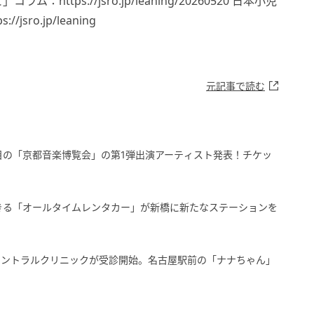
tps://jsro.jp/leaning/20260520 日本小児
ro.jp/leaning
元記事で読む
目の「京都音楽博覧会」の第1弾出演アーティスト発表！チケッ
きる「オールタイムレンタカー」が新橋に新たなステーションを
セントラルクリニックが受診開始。名古屋駅前の「ナナちゃん」