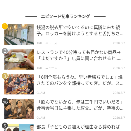
エピソード記事ランキング
銭湯の脱衣所で空いてるのに真隣に来た親
子。ロッカーを開けようとすると舌打ちさ
れ…→直後、娘の放った“純粋な一言”に「心の
TRILL ニュース
2026.8.7
中で拍手」
レストランで40分待っても届かない商品→
「まだですか？」店員に問い合わせると…そ
の後、“理不尽な対応”に「二度と行っていま
TRILL ニュース
2026.8.7
せん」
「6個全部もらうわ。早い者勝ちでしょ」焼
きたてのパンを全部持ってた客。だが、スタ
ッフの一言で状況が一変
GLAM
2026.8.7
「飲んでないから、俺は三千円でいいだろ」
食事会当日に主張した叔父。だが、幹事のい
とこが告げた一言とは
GLAM
2026.8.7
部長「子どものお迎えが理由なら辞めれば