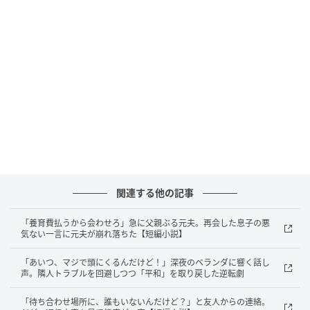
数分後、エプロンのポケットに入れたスマートフォン
が震え始めました。
パニックの連鎖と必死の弁明
画面を確認して、サーッと血の気が引く私。
送信先は夫ではなく、なんと家族グループチャットで
した。画面には、義母からのメッセージ。
関連する他の記事
『えっ！？何が！？大丈夫なの！？』
「養育費払うから会わせろ」急に父親ぶる元夫。再会した息子の悪
『とりあえず外に逃げなさい！』
気ない一言に元夫が崩れ落ちた【短編小説】
「あいつ、マジで頭にくるんだけど！」深夜のベランダに響く話し
次々と投下されるパニック状態のメッセージ。さら
声。隣人トラブルを回避しつつ「平和」を取り戻した逆転劇
に、間髪入れずに義母からの電話が鳴り響きました。
「待ち合わせ場所に、誰もいないんだけど？」と友人からの連絡。