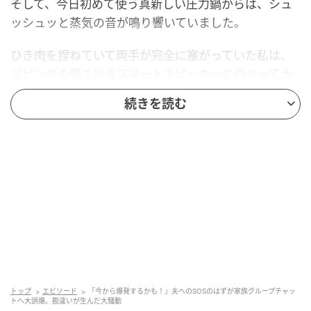
そして、今日初めて使う真新しい圧力鍋からは、シュ
ッシュッと蒸気の音が鳴り響いていました。
ひき肉を捏ねていて両手が完全に塞がっていた私は、
リビングの隅で光るスマートスピーカーに向かって大
声で叫びます。
続きを読む
「夫にメッセージ送って！『今から爆発するかも！』
って！」
慣れない圧力鍋への恐怖心から、夫に泣きつきたかっ
ただけなのです。
スマートスピーカーは「送信しました」と無機質にひ
とこと。
慌てて手を洗い、コンロの火を止めてふう、と一息つ
トップ
エピソード
「今から爆発するかも！」夫へのSOSのはずが家族グループチャッ
いたのも束の間。
トへ大誤爆。勘違いが生んだ大騒動