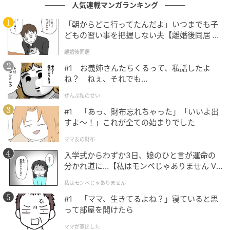
カーの音声送信機能はきっぱりと封印しています。
人気連載マンガランキング
「朝からどこ行ってたんだよ」いつまでも子
※GLAMが独自に実施したアンケートで集めた、40
どもの習い事を把握しない夫【離婚後同居 Vo
代・女性読者様の体験談をもとに記事化しています
l.1】
離婚後同居
※本コンテンツ内の画像は、生成AIを利用して作成し
#1 お義姉さんたちくるって、私話したよ
ね？ ねぇ、それでも…
ています。
ぜんぶ私のせい
元記事で読む
#1 「あっ、財布忘れちゃった」「いいよ出
すよ〜！」これが全ての始まりでした
次の記事
ママ友の財布
「お前だけ終電まで残ってやれ」締切前日に
入学式からわずか3日、娘のひと言が運命の
追加作業を一人押しつけた上司。だが、翌日
分かれ道に…【私はモンペじゃありません Vo
提出した資料を見て、上司の態度が一変
l.1】
私はモンペじゃありません
の記事をもっとみる
#1 「ママ、生きてるよね？」寝ていると思
って部屋を開けたら
ママが家出した