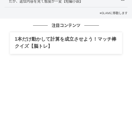
だが、返信内容を見て態度が一変【短編小説】
通話ボタンを押すなり、鼓膜が破れそうな声が飛び込
んできます。
※GLAMに移動します
注目コンテンツ
「ちょっと！爆発って何事！？ガス漏れ！？事件に巻
き込まれたの！？」
1本だけ動かして計算を成立させよう！マッチ棒
クイズ【脳トレ】
「違います、お義母さん！圧力鍋です！圧力鍋の音が
怖くて、夫にSOSを送ったつもりが間違えて……」
パニック状態の義母を落ち着かせ、事情を説明するの
にかかった時間はなんと十数分。
「もう、本当に心臓が止まるかと思ったわよ……」
電話の向こうで深くため息をつく義母に対し、私はひ
たすら平謝りするしかありませんでした。
今となっては笑い話ですが、これ以来スマートスピー