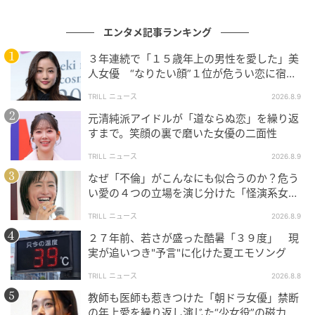
く「本当の夏が来た」である。副詞ひとつぶんの強度
エンタメ記事ランキング
が、季節の到来を関係の更新へずらしていく。歌の主
人公は、友達同士だった二人がもう友達ではなくなっ
３年連続で「１５歳年上の男性を愛した」美
たその夜を「本当の夏」と呼ぶ。夏という時間の物差
人女優 “なりたい顔”１位が危うい恋に宿し
た３つの感情
しではなく、自分と相手のあいだの物差しで季節が動
TRILL ニュース
2026.8.9
く。それを作詞家として書きおろしたのが、渡辺美里
元清純派アイドルが「道ならぬ恋」を繰り返
だった。
すまで。笑顔の裏で磨いた女優の二面性
TRILL ニュース
2026.8.9
前年のシングル『サマータイム ブルース』で、彼女は
なぜ「不倫」がこんなにも似合うのか？危う
自分の詞と曲をシングルのA面に乗せた。その翌年、
い愛の４つの立場を演じ分けた「怪演系女
作曲は大江千里に預け、自分は詞だけを書く位置に戻
優」
TRILL ニュース
2026.8.9
る。書き手として足腰を固めていく過渡期の一作であ
２７年前、若さが盛った酷暑「３９度」 現
り、だからこそ「本当の夏が来た」の言いきりに迷い
実が追いつき"予言"に化けた夏エモソング
がない。誰かに教わった夏ではなく、自分が見つけた
夏を、自分の声で名づけ直す。その所作が、サビごと
TRILL ニュース
2026.8.8
に繰り返される。
教師も医師も惹きつけた「朝ドラ女優」禁断
の年上愛を繰り返し演じた“少女役”の磁力