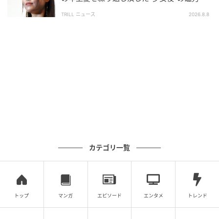
歌声は、この副詞を支えるためにある。サビの語頭で
TRILL ニュース
2026.8.8
空気を一気に押し開けてから、二度目の「本当の夏が
来た」に到るまでに、音域の鳴り方を一段引き上げ
る。「もう友達じゃない きみがいる」の一行に至るこ
ろには、声の輪郭はもう夏の景色そのものになってい
る。終盤の大合唱が成立するのは、この声が中心の柱
として立っているからだ。
観客の声は柱の周りに巻きつき、曲の終わりで一枚の
夏の絵にしてしまう。副詞ひとつの強度が、サビの頂
点でこぼれず、終盤の合唱のところまで届いて初めて
カテゴリ一覧
全部の意味が分かる。
最後の音が消えたあとの数秒
で、なるほど夏とはこの言いきりの形をしているの
か、と腑に落ちる。
トップ
マンガ
エピソード
エンタメ
トレンド
35年を経て同じ場所で鳴る歌