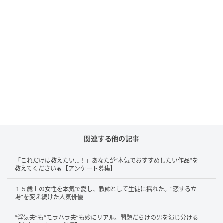
線として機能していた。シングル発売の半月後にアル
バム『Lucky』が出て、夏のツアーが始まる。その終着
点として待っていたのは、いつもの西武球場だった。
1986年から続く、女性ソロアーティスト初のスタジア
ム公演として始まり、毎年夏に開催されていた20年連
続のスタジアム史。1991年はその6年目にあたる。ア
ルバムが冒頭曲に『夏が来た!』を据えたのは、この夏
のステージで観客と歌う合図を、CDの一曲目から鳴ら
しておきたかったからだろう。
関連する他の記事
そのステージは2005年に一度幕を下ろし、今年2026
年11月、同じ場所へ21年ぶりに里帰りすることが決ま
「これだけは教えたい…！」あなたが“本気でおすすめしたい作品”を
っている。1991年の夏は、その長い時間軸の真ん中に
教えてください🔥【アンケート募集】
置かれている。
１５歳上の女性を本気で愛し、教師として生徒に揺れた。“恋する立
場”を変え続けた人気俳優
“浮気夫”も“モラハラ夫”も妙にリアル。問題だらけの男を演じ分ける
サビの先で待つ合唱に夏の重心を置く設計