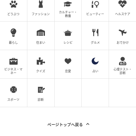
カルチャー・
2026年8月28日公開の映画『時には懺悔を』。中島哲
どうぶつ
ファッション
ビューティー
ヘルスケア
教養
也の新作で、西島は主演を引き受ける。家族との不和
を抱えながら生きる男である。中島哲也との初タッグ
だ。
暮らし
住まい
レシピ
グルメ
おでかけ
並べてみると、見えてくる系譜がある。1999年に映画
主役の輪郭を彫った黒沢清。2002年と2023年に運命
ビジネス・マ
に縛られる男を任せた北野武。2021年に世界の批評筋
心理テスト・
クイズ
恋愛
占い
ネー
診断
まで主役を運んだ濱口竜介。そしてここに、中島哲也
が新たに重心を据えにくる。日本の作家性監督の代表
格たちが、代わる代わる同じ俳優の同じ重心に呼びか
スポーツ
診断
け続けてきた27年だ。
西島秀俊の主演史は、賞のトロフィー年表ではない。
ページトップへ戻る
声で押し出さず、身振りで盛らず、内側だけが軋む男
という線を、これだけの監督たちが続けて任せにきた