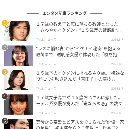
は流れに溶けてきた結果に過ぎない。本質は、
内側だ
けで重さを運ぶ主役という芸が、言語の壁も文化の壁
エンタメ記事ランキング
も越えて成立
してしまったところにある。
１７歳の教え子と恋に落ちる教師となった
動かない芝居を長尺で持たせる主役は、世界にもめっ
「さわやかイケメン」“１５歳差の禁断劇”が
転機になった理由
たにいない。西島はその一人なのだ。
TRILL ニュース
2026.8.7
“レスに悩む妻”から“イケナイ秘密”を抱える
教師まで…透明感女優が体現した「嘘を抱え
毎週更新される崩壊
る女」たち
TRILL ニュース
2026.8.7
１５歳下のイケメンに揺れる４０歳。“複雑な
映画の凝縮された時間で内側を運ぶ主役は、そのまま
役”に命を吹き込んだ「吉田羊」の演技力
連ドラの長尺にも持ち込まれてきた。
TRILL ニュース
2026.8.7
2014年から2015年にかけてのTBS系とWOWOWで放
１７歳女子高生が４５歳おじさんに恋した。
モデル系女優が挑んだ「道ならぬ恋」の数々
送され劇場化もされた『MOZU』シリーズ。一本道で
主演を担った公安警部・倉木尚武は、妻を爆弾テロで
TRILL ニュース
2026.8.6
失った男だった。失った理由を追っていくうちに、追
実母から茶髪とピアスを命じられた“俳優一家
の長男”。初主演から２０年以上、作品ごとに