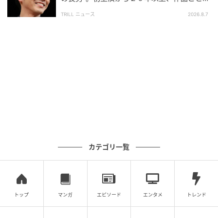
っている本人のほうが侵食されていく。同じ主役が、
更新する表情
媒体をまたいで持続的に崩れ続ける構成だった。
TRILL ニュース
2026.8.7
2021年、今度は日本テレビ系『真犯人フラグ』で家族
失踪事件の父を主演で引き受けている。毎週の放送の
たびに、家族を奪われた男の内側がじわじわと壊れて
いく。視聴者は、その崩壊が更新されていく時間に魅
了されていく。
映画の主役と連ドラの主役は、本来別の筋肉を使う仕
事である。短い時間で重心を彫る芸と、長い時間で同
じ重心を保ち続ける芸は、要求される身体の使い方が
カテゴリ一覧
違う。西島はその両方で、表面を一定に保ったまま内
側だけを揺らし続ける芸を成立させてきた。媒体を変
えても、据えられる主役の線は同じなのだ。
トップ
マンガ
エピソード
エンタメ
トレンド
また内側だけが軋む男を任される