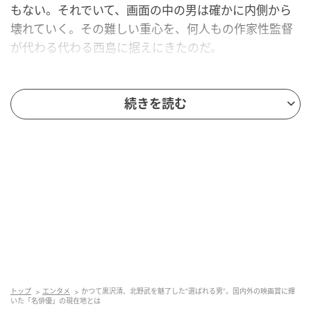
もない。それでいて、画面の中の男は確かに内側から
壊れていく。その難しい重心を、何人もの作家性監督
が代わる代わる西島に据えにきたのだ。
眠りから目覚めた青年の輪郭
続きを読む
1999年、黒沢清監督の映画『ニンゲン合格』で映画初
主演。俳優デビューから7年で作家性監督の映画主演に
呼ばれた。その頃から、作る側が西島の佇まいに何か
を見ていた。演じた吉井豊は、10年の昏睡から目覚め
た青年である。目を覚ましたのに、世界に馴染めな
い。家族とも社会ともうまく噛み合わないまま、内側
だけが静かに溶けていく。
悲嘆を表に取り乱す芝居ではない。穏やかな顔のま
ま、輪郭だけが少しずつぼやけていく主役だ。この一
トップ
エンタメ
かつて黒沢清、北野武を魅了した“選ばれる男”。国内外の映画賞に輝
いた「名俳優」の現在地とは
作で、西島という俳優が引き受けることになる役の線