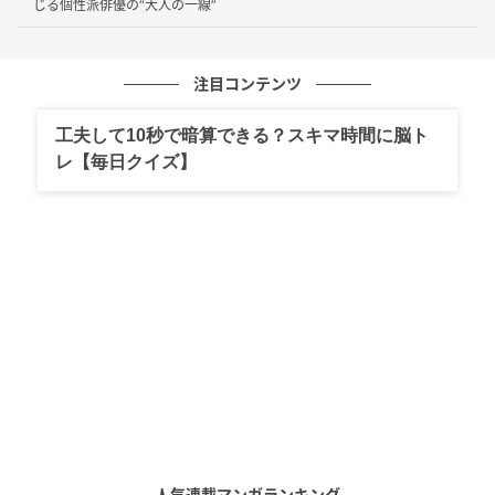
きずられて、輪郭だけがじわじわと削げ落ちていく。
じる個性派俳優の“大人の一線”
映画初主演からわずか3年でこの重心を任されている事
実が、西島という主役の用途を早々に決めてしまって
注目コンテンツ
いる。
工夫して10秒で暗算できる？スキマ時間に脳ト
その『Dolls』から21年後、北野武は映画『首』で再び
レ【毎日クイズ】
西島を呼び返した。今度は明智光秀。主君を殺すしか
ない場所まで内側を追い詰められていく武将である。
穏やかな表情で機を窺いながら、内側ではすでに何か
が朽ちている。歴史上の人物を演じても、西島に据え
られる重心は『Dolls』の男と地続きだ。
運命に縛られて削げ落ちていく主役は、声で押し出し
た瞬間に嘘になる。北野武はその難しい線を、西島の
佇まいなら最も濃く据え直せると判断しているのであ
る。
人気連載マンガランキング