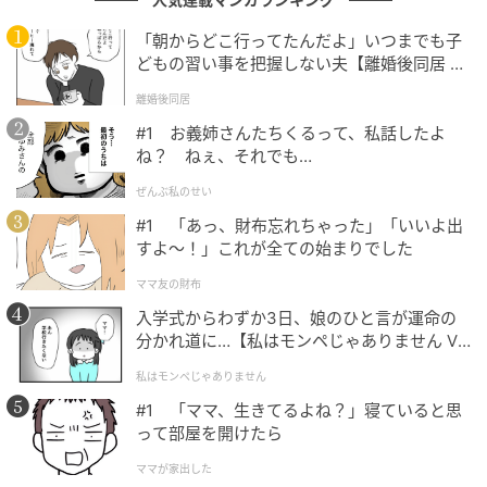
動かない芝居が海を越える
「朝からどこ行ってたんだよ」いつまでも子
どもの習い事を把握しない夫【離婚後同居 Vo
その重心が、世界の批評筋へ持ち出される日が来る。
l.1】
離婚後同居
2021年、濱口竜介監督の
映画『ドライブ・マイ・カ
#1 お義姉さんたちくるって、私話したよ
ー』
。西島が演じた家福悠介は、妻の不貞に気づきな
ね？ ねぇ、それでも…
がら向き合えないまま彼女を失った演出家である。長
ぜんぶ私のせい
い長い車中の時間で、専属ドライバーとの会話を通し
#1 「あっ、財布忘れちゃった」「いいよ出
て、自分が抱え続けてきたものをようやく言葉にして
すよ〜！」これが全ての始まりでした
いく主役だ。芝居の起伏ではなく、内側の動きだけで
ママ友の財布
運んでいく。台詞で顔を作る場面はほとんどない。同
入学式からわずか3日、娘のひと言が運命の
じ表情のまま、見えない場所だけが軋み続ける。
分かれ道に…【私はモンペじゃありません Vo
l.1】
この一作で西島は第45回日本アカデミー賞最優秀主演
私はモンペじゃありません
男優賞を獲り、第56回全米映画批評家協会賞主演男優
#1 「ママ、生きてるよね？」寝ていると思
賞をアジア人男性として初めて受けた。作品自体も第
って部屋を開けたら
94回米アカデミー賞国際長編映画賞を獲っている。賞
ママが家出した