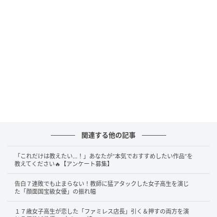
が一本通った。
表層は変わらず、内側だけが壊れてい
く男。後にどれだけ作家性監督が代わっても、西島に
据えられる重心はここから揺れないのである。
運命に縛られて削げ落ちる男
その主役の線を、3年後に別の作家性監督が引き継ぐ。
2002年、北野武監督の映画『Dolls』。西島が演じたの
は、婚約者を裏切る形で別の道へ進み、もう戻れない
関連する他の記事
場所まで運命に縛られていく男だった。北野武の世界
では、暴力で壊れる男か、運命に縛られて壊れる男の
「これだけは教えたい…！」あなたが“本気でおすすめしたい作品”を
教えてください🔥【アンケート募集】
どちらかが主役を担う。西島はためらいなく後者の極
北に置かれた。
告白７連敗でも止まらない！教師に猛アタックした女子高生を演じ
た「顔面国宝級女優」の振れ幅
派手に運命に抗うのではなく、自分の選択の重みに引
１７歳女子高生が恋した「ファミレス店長」引く＆押すの両方を演