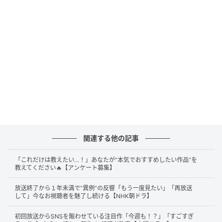
かもしれない。しかし、本作の最終回は意外な流れを
辿る。
家族それぞれのすべての所業が明るみに出て、なおか
つ、そのきっかけとなった謎の人物・ヒイラギの正体
が判明したことにより、物語は想定していない軌跡を
描き始める。ネット特定班だった明香里を筆頭に、家
族それぞれが“いかにほかの家族と向き合っていなかっ
たか”を痛感し、家族関係の再建へと心を配り始めるの
だ。
関連する他の記事
終盤で描かれる“立ち直りの兆し”は、正直言ってご都
合主義のようにも見えてしまう。
透は新しく警備員の
「これだけは教えたい…！」あなたが“本気でおすすめしたい作品”を
教えてください🔥【アンケート募集】
仕事に就き、明香里もパート先へ戻ることができた。
部屋に籠もり切りになってしまった咲良も少しずつ回
放送終了から１年未満で“異例”の反響「もう一度見たい」「再放送
して」今なお視聴者を魅了し続ける【NHK朝ドラ】
復の準備を始めるとともに、なんと歩夢は自ら進んで
学校へ行くようになる。
初回放送からSNSを賑わせている注目作「今週も！？」「すごすぎ