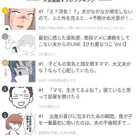
#1 「え？浮気！？」夫がなかなか帰宅しない
ので、ふと外を見ると…→予期せぬ光景が！
｜旦那の不倫が発覚して頭に来たのでメチャ
旦那の不倫が発覚して頭に来たのでメチャクチャにしてやった
クチャにしてやった
最初に感じた違和感…普段マメに連絡をして
こない夫からのLINE【され妻なつこ Vol.1】
水曜プラチナイト『鬼女の棲む家』(C)中京テレビ
され妻なつこ
黒幕・ヒイラギの正体が小田切美月だと明かされる瞬
#1 子どもの実名と顔を晒すママ、大丈夫か
な？なんて心配していたら。
間、わかりやすく空気が濃くなる。演じているのが小
沢真珠だからこそ、そこに過度な説明は必要ない。言
SNSに子供の顔を晒すママ
葉がなくとも、その目力が秀逸に語り出すからだ。ヒ
#1 「ママ、生きてるよね？」寝ていると思
イラギはただの復讐者ではなく、
ドラマのテーマその
って部屋を開けたら
ものを引き受けたキャラクターだった。
ママが家出した
#1 出産の喜びに包まれたあの瞬間。我が子
彼女の強みは、いわゆる映像作品における“画力”の派
を一番最初に抱いたのは、夫の不倫相手でし
手さだけではない。一般的に派手すぎるものは、笑い
た。
助産師と不倫した夫の末路
と紙一重になってしまいがちだ。しかし小沢真珠の身