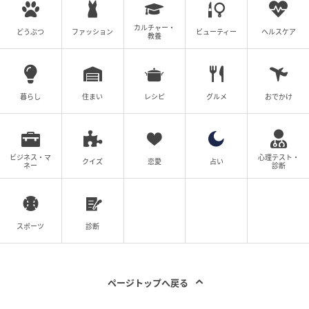
ヒイラギ＝美月の動機は、過去に明香里に炎上させら
れたことへの恨みだ。ここが重要で、本作は単なる“い
カルチャー・
どうぶつ
ファッション
ビューティー
ヘルスケア
つかは悪人が裁かれる構図”に回収されない。
教養
私刑は正義のふりをするが、いつでも私怨に化ける可
能性がある。明香里がネットの世界に逃げ込んだの
暮らし
住まい
レシピ
グルメ
おでかけ
は、承認欲求を満たすためだけでなく、家族と向き合
う労力から逃げるためでもあったのではないか。
最終回では、徹底的にその逃げ道が塞がれた。ネット
ビジネス・マ
心理テスト・
クイズ
恋愛
占い
ネー
診断
上で他者を追い詰めた彼女が、最後には家族もろとも
炎上させられてしまう。悪意を持った人間は、やがて
巡り巡って悪意に晒され、破滅させられる……その連鎖
スポーツ
診断
が見える。
透が明香里を庇って刺される展開も、単なる“夫の贖
罪”として消費されていないのが良い。刺された瞬間に
ページトップへ戻る
すべてが美談に終わるのではなく、その後にますます