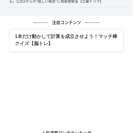
る」公式Xからの“嬉しい報告”に視聴者歓喜【土曜ドラマ】
まるで綺麗事のように、整いすぎている。しかし、学
校から帰ってきた歩夢のシャツの背中に残るベッタリ
注目コンテンツ
とした靴跡が、その見方に待ったをかける。綺麗には
始まらない再出発。
本人たちの反省と、世間の容赦な
1本だけ動かして計算を成立させよう！マッチ棒
さが同居する。誠実に現代のリアルを描こうとした最
クイズ【脳トレ】
終回と言えなくもない。
小沢真珠が演じてきた“濃いキャラ”のアップデ
ート
人気連載マンガランキング