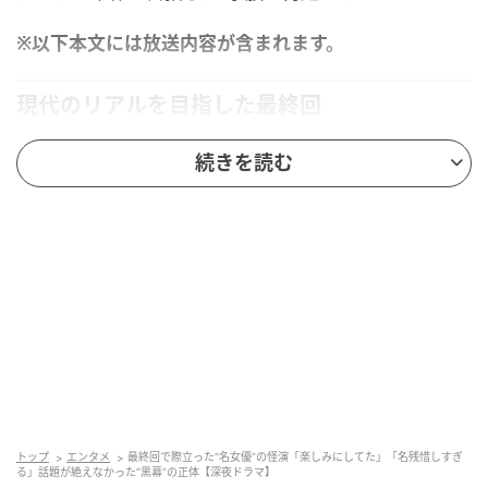
※以下本文には放送内容が含まれます。
現代のリアルを目指した最終回
続きを読む
『鬼女の棲む家』は最終回に向けて、
少しずつ星野家
の崩壊が描かれるドラマだと勘違いしていた。
ネット上で特定の人物を炎上させてストレス発散して
いる主婦・明香里と、妻や家族を裏切ってラウンジ通
いしていた夫の透（竹財輝之助）、音楽の世界で成功
するため枕営業をした疑惑をかけられた娘の咲良（熊
井戸花）、そしていわゆる“寿司ペロ”事件など奇行に
走るようになった息子の歩夢（三浦綺羅）。
こういった、幸せそうな家族の裏側がまとめて暴かれ
トップ
エンタメ
最終回で際立った“名女優”の怪演「楽しみにしてた」「名残惜しすぎ
る過程そのものは、ドラマ界でもよくある定番の流れ
る」話題が絶えなかった“黒幕”の正体【深夜ドラマ】