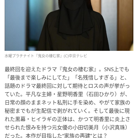
水曜プラチナイト『鬼女の棲む家』(C)中京テレビ
最終回を迎えたドラマ『鬼女の棲む家』。SNS上でも
「最後まで楽しみにしてた」「名残惜しすぎる」と、
話題のドラマ最終回に対して期待とロスの声が挙がっ
ていた。平凡な主婦・星野明香里（石田ひかり）が、
日常の顔のままネット私刑に手を染め、やがて家族の
秘密までもが生配信で剥がれていく。そして最後に現
れた黒幕・ヒイラギの正体は、かつて明香里に炎上さ
せられた恨みを持つ元女優の小田切美月（小沢真珠）
だった。本作が目指した“家族の再建”とは？