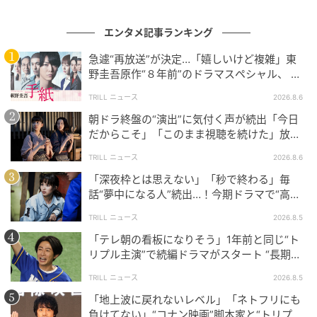
体表現は、恐怖やシリアスな雰囲気から付かず離れ
ず、絶妙なラインを保つ。「ハハハ……」と高笑うシー
エンタメ記事ランキング
ンなども含め、彼女にしか出せない独特の雰囲気を失
急遽“再放送”が決定…「嬉しいけど複雑」東
っていないからこそ、上手い具合に不気味さだけが残
野圭吾原作“８年前”のドラマスペシャル、 放
るのだ。大袈裟な動きなのに、なぜか茶化しきれな
送内容“変更”に反響
TRILL ニュース
2026.8.6
い。
朝ドラ終盤の“演出”に気付く声が続出「今日
だからこそ」「このまま視聴を続けた」放送
小沢真珠が演じてきた“濃い役”の系譜は、ここでアッ
日に重ねた“意味”
TRILL ニュース
2026.8.6
プデートされる。かつての悪女たちが振り回してきた
のは、家族や恋愛といった閉じた舞台が多かった。し
「深夜枠とは思えない」「秒で終わる」毎
話“夢中になる人”続出…！今期ドラマで“高評
かし『鬼女の棲む家』の美月がナイフを振り回すに至
価”が続く【カンテレ夏ドラマ】
ったのは、ネット民が蔓延る開いた場で炎上させられ
TRILL ニュース
2026.8.5
たからである。
「テレ朝の看板になりそう」1年前と同じ“ト
リプル主演”で続編ドラマがスタート “長期シ
リーズ”を予感させる安定感
彼女の凄みは、古典的な悪女の存在感を保ったまま、
TRILL ニュース
2026.8.5
現代の空気感に接続できる点にある。だからこそ最終
「地上波に戻れないレベル」「ネトフリにも
回での登場に、話題が絶えないのだろう。
負けてない」“コナン映画”脚本家と“トリプル