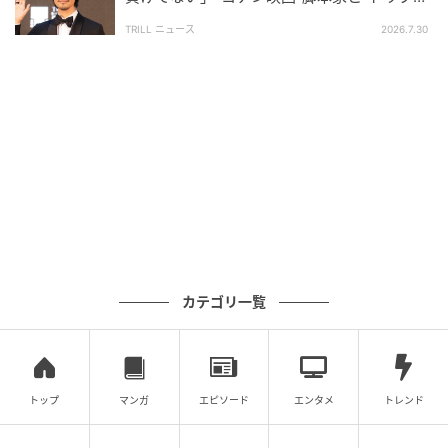
主演”が話題のアマプラドラマ
TRILL ニュース
2026.7.30
地獄は終わらない？
カテゴリ一覧
トップ
マンガ
エピソード
エンタメ
トレンド
水曜プラチナイト『鬼女の棲む家』(C)中京テレビ