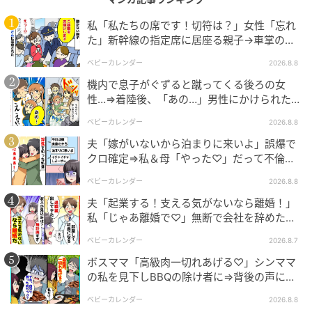
エキサイトニュース
私「私たちの席です！切符は？」女性「忘れ
た」新幹線の指定席に居座る親子→車掌の注
意に移動…直後、ゾッとする発言
ベビーカレンダー
2026.8.8
機内で息子がぐずると蹴ってくる後ろの女
性…⇒着陸後、「あの…」男性にかけられた驚
きの言葉とは
ベビーカレンダー
2026.8.8
夫「嫁がいないから泊まりに来いよ」誤爆で
クロ確定⇒私＆母「やった♡」だって不倫相
手の正体は！
ベビーカレンダー
2026.8.8
夫「起業する！支える気がないなら離婚！」
私「じゃあ離婚で♡」無断で会社を辞めた元
夫、お先真っ暗！
ベビーカレンダー
2026.8.7
エキサイトニュース
ボスママ「高級肉一切れあげる♡」シンママ
の私を見下しBBQの除け者に⇒背後の声に突
然青ざめたワケ
ベビーカレンダー
2026.8.8