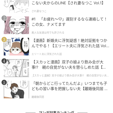
こない夫からのLINE【され妻なつこ Vol.1】
され妻なつこ
#1 「お疲れ〜♡」遅刻するなら連絡して！
この女、ナメてます
エキサイトニュース
美人な友達は何でも許される
【漫画】新婚夫に浮気疑惑！絶対証拠をつか
んでやる！【エリート夫に浮気された話 Vol.
1】
エリート夫に浮気された話
【スカッと漫画】双子の娘より飲み会が大
事!? 親の自覚がない夫を懲らしめた話【第1
話】
【スカッと漫画】双子の娘より飲み会が大事!? 親の自覚がない夫を
懲らしめた話
「朝からどこ行ってたんだよ」いつまでも子
どもの習い事を把握しない夫【離婚後同居 Vo
l.1】
離婚後同居
マンガ記事ランキング