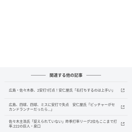
関連する他の記事
広島・佐々木泰、2安打1打点！安仁屋氏「右打ちするのは上手い」
広島、四球、四球、ミスに安打で失点 安仁屋氏「ピッチャーがセ
カンドランナーだったら…」
佐々木主浩氏「捉えられていない」昨季打率リーグ2位もここまで打
率.222の巨人・泉口