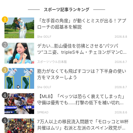
スポーツ記事ランキング
「左手首の角度」が動くとミスが出る！アプ
ローチの超基本を解説
She GOLF
2026.8.8
デカい…影山優佳を彷彿とさせる“パツパ
ツ”ユニ姿、tripleSキム・チェヨンがマンC対
Kリーグ選抜に登場
スポーツソウル日本版
2026.8.7
筋力がなくても飛ばすコツは？下半身の使い
方をマスターしよう
She GOLF
2026.8.7
【MLB】「ベッツは恐らく衰えてしまった」
守備は優秀でも……打撃の低下を補い切れ
ず 地元メディアが議論「未来の遊撃手を探
SPREAD
2026.8.6
し始めるべき」
7万人以上の移民流入問題で「モロッコとW杯
共催はムリ」右派と左派のスペイン政党が要