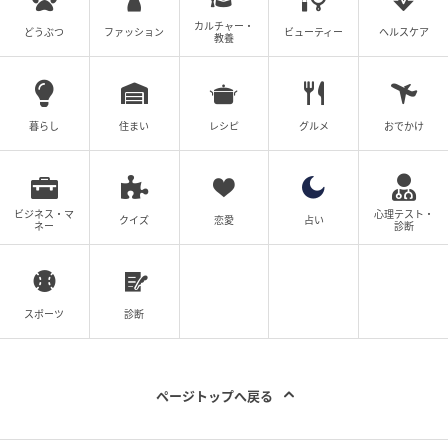
カルチャー・
どうぶつ
ファッション
ビューティー
ヘルスケア
教養
暮らし
住まい
レシピ
グルメ
おでかけ
ビジネス・マ
心理テスト・
クイズ
恋愛
占い
ネー
診断
スポーツ
診断
ページトップへ戻る