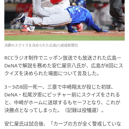
決勝のスクイズを決められた広島(C)産経新聞社
RCCラジオ制作でニッポン放送でも放送された広島－
DeNAで解説を務めた安仁屋宗八氏が、広島が8回にス
クイズを決められた場面について言及した。
3－3の8回一死一、三塁で中崎翔太が投じた初球、
DeNA・松尾汐恩にピッチャー前にスクイズをされる
と、中崎がホームに送球するもセーフとなり、これが
決勝点となってしまった。（記録は投犠選）。
安仁屋氏は試合後、「カープの方が全く警戒していな