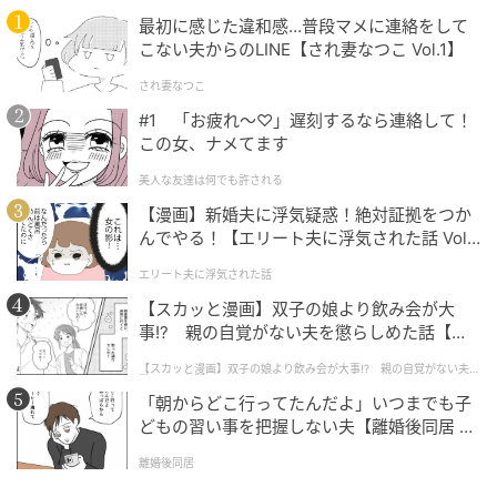
最初に感じた違和感…普段マメに連絡をして
こない夫からのLINE【され妻なつこ Vol.1】
され妻なつこ
#1 「お疲れ〜♡」遅刻するなら連絡して！
この女、ナメてます
美人な友達は何でも許される
【漫画】新婚夫に浮気疑惑！絶対証拠をつか
んでやる！【エリート夫に浮気された話 Vol.
1】
エリート夫に浮気された話
【スカッと漫画】双子の娘より飲み会が大
事!? 親の自覚がない夫を懲らしめた話【第1
話】
【スカッと漫画】双子の娘より飲み会が大事!? 親の自覚がない夫を
懲らしめた話
「朝からどこ行ってたんだよ」いつまでも子
どもの習い事を把握しない夫【離婚後同居 Vo
l.1】
離婚後同居