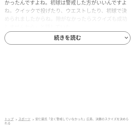
かったんですよね。初球は警戒した方がいいんですよ
ね。クイックで投げたり、ウエストしたり、初球で決
められましたからね。隙がなかったらスクイズも成功
しませんから」と話していた。
続きを読む
元記事で読む
次の記事
佐々木主浩氏「捉えられていない」昨季打率
リーグ2位もここまで打率.222の巨人・泉口
の記事をもっとみる
トップ
スポーツ
安仁屋氏「全く警戒していなかった」広島、決勝のスクイズを決めら
れる