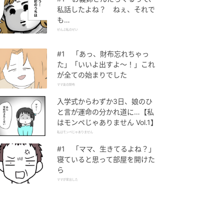
私話したよね？ ねぇ、それで
も…
ぜんぶ私のせい
#1 「あっ、財布忘れちゃっ
た」「いいよ出すよ〜！」これ
が全ての始まりでした
ママ友の財布
入学式からわずか3日、娘のひ
と言が運命の分かれ道に…【私
はモンペじゃありません Vol.1】
私はモンペじゃありません
#1 「ママ、生きてるよね？」
寝ていると思って部屋を開けた
ら
ママが家出した