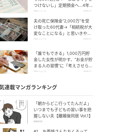
つけないし」定期預金へ…4年
後、通帳を見て“青ざめたワケ”
TRILL ニュース
2026.8.7
夫の死亡保険金“2,000万”を受
け取った60代妻→「相続税が大
変なことになる」と思いきや…
税理士から受けた“予想外の回
TRILL ニュース
2026.8.7
答”
「誰でもできる」1,000万円貯
金した女性が明かす、“お金が貯
まる人の習慣”に「考えさせられ
ました」「どんどん貯められそ
TRILL ニュース
2026.8.7
う」
気連載マンガランキング
「朝からどこ行ってたんだよ」
いつまでも子どもの習い事を把
握しない夫【離婚後同居 Vol.1】
離婚後同居
#1 お義姉さんたちくるって、