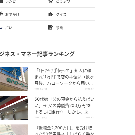
レシピ
どうぶつ
おでかけ
クイズ
占い
診断
ジネス・マネー記事ランキング
「1日だけ手伝って」知人に頼
まれ“1万円”で店の手伝い→数ヶ
月後、ハローワークから届いた
電話に50代女性が“青ざめたワ
TRILL ニュース
2026.8.7
ケ”
50代娘「父の預金から払えばい
い」→“父の葬儀費200万円”を
下ろしに銀行へ…しかし、窓口
で告げられた“恐ろしい事実”に
TRILL ニュース
2026.8.7
絶句
『退職金2,200万円』を受け取
った50代男性→「しばらく手を