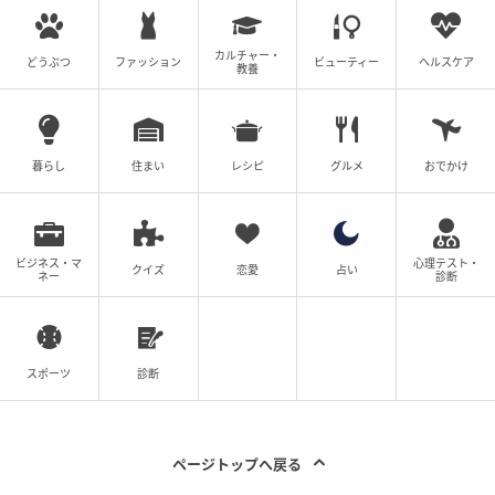
「えっ……嘘だろ？ 何でだよ、たかがプリンくらい
カルチャー・
どうぶつ
ファッション
ビューティー
ヘルスケア
教養
で……」
青ざめた顔で絶句する夫に、私は問いかけました。
暮らし
住まい
レシピ
グルメ
おでかけ
「どうしてこんなに残酷なことができるの？ 娘がどん
な気持ちでこれを作ったか、私が日々どのくらい時間
をかけて食事を作っているか……少しでも考えたことは
ビジネス・マ
心理テスト・
あるの？」
クイズ
恋愛
占い
ネー
診断
すると、夫は震えながら、信じられないような言葉を
口にしました。
スポーツ
診断
「お前が……お前が娘ばかりかわいがるから、かまって
ほしかっただけなんだ！ 俺だって寂しかったんだ
よ！」
ページトップへ戻る