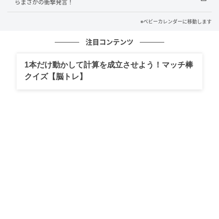
らまさかの衝撃発言！
毎日、ゴミ箱がひどい状態になっている光景を見て、
私は虚しさと怒りで胸が締めつけられる思いでした。
※ベビーカレンダーに移動します
注目コンテンツ
娘のおかずを横取りする夫
1本だけ動かして計算を成立させよう！マッチ棒
夫の自分勝手な振る舞いは、ついに娘の食事にまで及
クイズ【脳トレ】
びました。ある日の夕食。家族みんなが好きな唐揚げ
を作り、それぞれのお皿に取り分けて食卓に出したと
きのことです。
夫のお皿には山盛りに盛りつけていたのですが、それ
をあっという間に完食。するとあろうことか、隣で食
べていた娘のお皿にまで手を伸ばしました。
「どうせ食べきれないだろ？ 唐揚げもらうね〜。全部
俺のもの！」