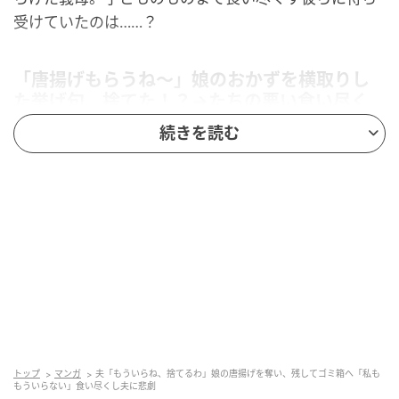
受けていたのは……？
「唐揚げもらうね〜」娘のおかずを横取りし
た挙げ句、捨てた！？→たちの悪い食い尽く
し系夫に制裁を！
続きを読む
トップ
マンガ
夫「もういらね、捨てるわ」娘の唐揚げを奪い、残してゴミ箱へ「私も
もういらない」食い尽くし夫に悲劇