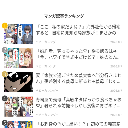
「いらないものを捨てて何が悪い。残ったおかずなん
て不衛生だろ。俺に捨てられたくなかったら、もっと
マンガ記事ランキング
計画的に作れよ」
「ここ…私の家だよね？」海外赴任から帰宅
仕事でクタクタのなか一生懸命手作りし、娘の分を守
すると…自宅に見知らぬ家族が！まさかの真
るために私が泣く泣く差し出したおかずを、平然と生
相とは！？
ベビーカレンダー
2026.8.7
ゴミ扱いして捨てる……。その神経を疑うとともに、私
「婚約者、奪っちゃった♡」勝ち誇る妹⇒
は猛烈な虚しさに襲われました。
「今、ハワイで挙式中だけど？」妹のとんで
もない勘違いとは
ベビーカレンダー
2026.8.7
娘の手作りプリンまで勝手に…
妻「家族で過ごすため義実家へ当分行きませ
ん」孫差別する義母に断ると→義母「じゃ
それから数日後、決定的な事件が起こりました。娘が
あ、私は…」妻絶句＜こどおじ義兄＞
ベビーカレンダー
2026.8.7
友人の家で、私と一緒に食べるためにとプリンを手作
寿司屋で義母「高級ネタばっかり食べちゃお
りして持ち帰ってきたのです。
♡」奢られる前提→しかし食後に青ざめ？通
報され警察沙汰！
夫に食べられないよう、箱には娘の名前と「パパは食
ベビーカレンダー
2026.8.6
べないで！」というメッセージを添えて、冷蔵庫の奥
「お刺身の色が…黒い！？」初めての義実家