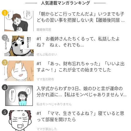
娘は楽しみにとっておいた唐揚げを奪われそうにな
人気連載マンガランキング
り、今にも泣き出しそうでした。
「朝からどこ行ってたんだよ」いつまでも子
どもの習い事を把握しない夫【離婚後同居 Vo
これ以上、娘の分を奪われてはたまらないと思い、私
l.1】
は明日のお弁当用に取り分けておいた唐揚げを、仕方
離婚後同居
なくおかわりとして差し出しました。
#1 お義姉さんたちくるって、私話したよ
ね？ ねぇ、それでも…
ところが、夫の取った行動は、私の理解をはるかに超
ぜんぶ私のせい
える卑劣なものでした。夫はおかわりの唐揚げを数口
#1 「あっ、財布忘れちゃった」「いいよ出
かじると、「あー、もうおなかいっぱい。これいら
すよ〜！」これが全ての始まりでした
ね」と言って、残りをそのままシンクの三角コーナー
ママ友の財布
へ投げ捨てたのです。
入学式からわずか3日、娘のひと言が運命の
分かれ道に…【私はモンペじゃありません Vo
「どうして捨てるの！ お弁当用だったのに、わざわざ
l.1】
出したんだよ！？」
私はモンペじゃありません
#1 「ママ、生きてるよね？」寝ていると思
私が必死で抗議しても、夫は平然としていました。
って部屋を開けたら
ママが家出した