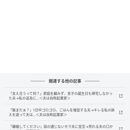
ベビーカレンダー
兼業主婦の私は、仕事と育児、家事に追われる多忙な
日々を送っていました。小学校1年生の娘と夫との3人
暮らしでしたが、私が家族のためにと必死に働く一方
で、夫の本性がどんどん浮き彫りになっていったので
す……。
夫はいわゆる「食い尽くし系」でした。夜中にこっそ
り冷蔵庫を漁るのは日常茶飯事。ストックしていた缶
詰や娘のお菓子も勝手に平らげ、家計に大きな負担を
関連する他の記事
かけていました。
「支え合うって何？」家庭を顧みず、息子の誕生日も帰宅しなかっ
さらに厄介だったのが、一口食べて自分の好みではな
た夫→私の追及に…＜夫は自称起業家＞
いと判断したときや、単に気が済んだときなど、自分
「飯まだぁ？」1日中ゴロゴロ、ごはんを催促する夫→キレる私の訴
の都合で食べかけのおかずやお菓子を迷わずゴミ箱へ
えを遮って夫は…＜夫は自称起業家＞
捨ててしまうことです。
「離婚してください」話の通じないモラ夫に宣言→荒れる夫の口か