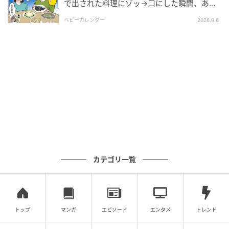
に隠しておきました。
で出された料理にゾッ→口にした瞬間、あ
然！刺身の正体は
ベビーカレンダー
2026.8.6
しかし、おやつの時間に冷蔵庫を開けると、箱が見当
たりません。嫌な予感がしてゴミ箱をのぞくと、プリ
ンの空の容器が捨てられていたのです。
娘が涙を浮かべて「パパが食べたの？」と尋ねると、
夫は「あ、バレちゃった？」と悪びれる様子もなく笑
うだけでした。
娘が私の喜ぶ顔を想像しながら、一生懸命作ってくれ
たプリン。その思いさえも踏みにじられた瞬間、私の
中で何かが完全に壊れました。
カテゴリ一覧
幼稚すぎる夫との決別
トップ
マンガ
エピソード
エンタメ
トレンド
私は以前、もしものときのためにと役所でもらってお
いた離婚届を書き上げ、夫に突きつけました。