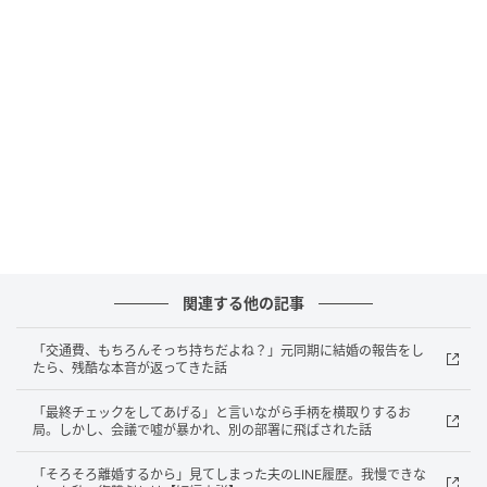
りでいいんですけど、収入はどのくらいですか」と畳
み掛けてきた。
私が少し曖昧に答えると、相手の表情が微妙に曇っ
た。
笑顔が消えて、どこかつまらなそうな間があった。
その後も似たような流れが続いた。転職の予定はある
か、実家暮らしか一人暮らしか、貯金はどれくらいあ
るか。
関連する他の記事
こちらの話に笑顔で相槌を打つ様子はなく、答えが気
「交通費、もちろんそっち持ちだよね？」元同期に結婚の報告をし
たら、残酷な本音が返ってきた話
に入らないと黙って視線を外す。
「最終チェックをしてあげる」と言いながら手柄を横取りするお
まるで面接を受けているようだった。
局。しかし、会議で嘘が暴かれ、別の部署に飛ばされた話
「そろそろ離婚するから」見てしまった夫のLINE履歴。我慢できな
コーヒーカップを持ちながら、私はずっと答えを採点