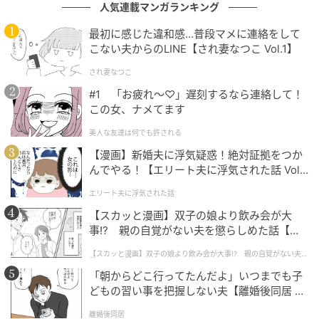
いう意味じゃなくて」と慌てて立ち上がり、引き止め
人気連載マンガランキング
ようとしてきた。
最初に感じた違和感…普段マメに連絡をして
こない夫からのLINE【され妻なつこ Vol.1】
さっきまでの審査官のような雰囲気はどこへ行ったの
され妻なつこ
か、必死に声をかけ続けてくる。
#1 「お疲れ〜♡」遅刻するなら連絡して！
ガツガツしていて、気持ち悪ささえ感じた。
この女、ナメてます
美人な友達は何でも許される
「大丈夫です」とだけ答えて店を出た。帰り道、気持
【漫画】新婚夫に浮気疑惑！絶対証拠をつか
ちはすっきりするより、どこかぼんやりとしていた。
んでやる！【エリート夫に浮気された話 Vol.
1】
期待していた分だけ、じわじわと疲れが出てきた。
エリート夫に浮気された話
【スカッと漫画】双子の娘より飲み会が大
事!? 親の自覚がない夫を懲らしめた話【第1
後から知ったこと
話】
【スカッと漫画】双子の娘より飲み会が大事!? 親の自覚がない夫を
懲らしめた話
「朝からどこ行ってたんだよ」いつまでも子
数日後、同じアプリの口コミを確認する機会があっ
どもの習い事を把握しない夫【離婚後同居 Vo
た。
l.1】
離婚後同居