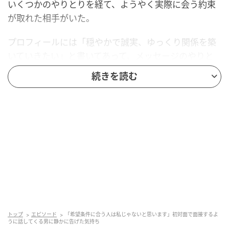
いくつかのやりとりを経て、ようやく実際に会う約束
が取れた相手がいた。
プロフィールには「穏やかで誠実、ゆっくり関係を築
いていきたい」と書いてあって、メッセージのやりと
りもそれほど不快ではなかった。
続きを読む
少しだけ期待していた。
カフェで待ち合わせ、席に着いた途端に違和感が始ま
った。
「今、どんな仕事をされているんですか」
最初の一言がそれだった。
趣味でも出身地でもなく、職業。
トップ
エピソード
「希望条件に合う人は私じゃないと思います」初対面で面接するよ
うに話してくる男に静かに告げた気持ち
答えると今度は会社の規模を聞かれ、続いて「ざっく