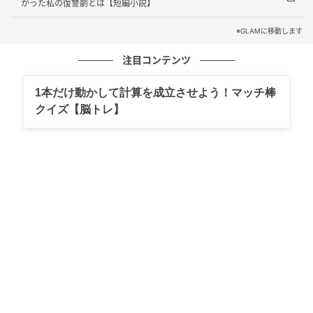
かった私の復讐劇とは【短編小説】
されている気がしていた。
※GLAMに移動します
静かに立ち上がった瞬間
注目コンテンツ
1本だけ動かして計算を成立させよう！マッチ棒
食事の途中、ついに「あなたは恋愛より仕事を求めて
クイズ【脳トレ】
いるね？私とは全然できないの？」と聞いてきた。
断定のような言い方で、私の答えを待たずに続けよう
としていた。
我慢の限界だと感じた。
席を立つ前に、できるだけ穏やかな声でこう伝えた。
「希望条件に合う人は私じゃないと思います」
すると相手の態度が一変した。「待って待って、そう