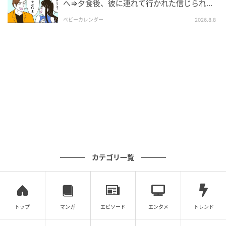
へ⇒夕食後、彼に連れて行かれた信じられな
※GLAMが独自に実施したアンケートで集めた、30
い場所
代・女性読者様の体験談をもとに記事化しています
ベビーカレンダー
2026.8.8
※本コンテンツ内の画像は、生成AIを利用して作成し
ています。
元記事で読む
次の記事
「なんで動画に上げるの？」3年以上付き合っ
た元彼が別れの経緯を動画共有サイトに公開
→知らされなかった私の怒り
カテゴリ一覧
の記事をもっとみる
トップ
マンガ
エピソード
エンタメ
トレンド