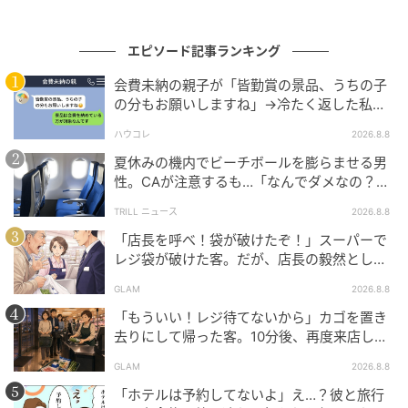
その男性のプロフィールに対するコメントの中に、似
た体験が書かれているものがいくつかあった。
エピソード記事ランキング
「初対面で収入のことばかり聞かれた」「断ったら急
会費未納の親子が「皆勤賞の景品、うちの子
の分もお願いしますね」→冷たく返した私が
に態度が変わった」「会う前は感じがよかったのに別
翌日謝った理由
人みたいだった」。
ハウコレ
2026.8.8
夏休みの機内でビーチボールを膨らませる男
私と同じ状況を経験した女性が、ほかにも複数いた。
性。CAが注意するも…「なんでダメなの？」
→直後、男性を一喝した人物とは？
TRILL ニュース
2026.8.8
断って正解だったと分かった。
「店長を呼べ！袋が破けたぞ！」スーパーで
レジ袋が破けた客。だが、店長の毅然とした
それでも、「穏やかで誠実」という言葉を信じて会い
態度に空気が一変
に行った自分の時間と、帰り道のあのぼんやりした感
GLAM
2026.8.8
覚は、どこにもぶつけようがないままだ。
「もういい！レジ待てないから」カゴを置き
去りにして帰った客。10分後、再度来店した
アプリを開くたびに、少しだけためらいが残ってい
客に告げた店員の一言
GLAM
2026.8.8
る。
「ホテルは予約してないよ」え…？彼と旅行