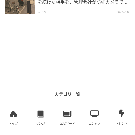
を続けた相手を、管理会社が防犯カメラで特
※ベビーカレンダーが独自に実施したアンケートで集
定した朝
GLAM
2026.8.5
めた読者様の体験談をもとに記事化しています（回答
時期：2026年5月）
ベビーカレンダー編集部
元記事で読む
クリエイター情報
ベビーカレンダー
ベビーカレンダーは妊娠・出産・育児の情報サイト
です。みんなのクチコミや体験談から産婦人科検
カテゴリ一覧
索、おでかけ情報、離乳食レシピまで。月間利用者1
000万人以上。
作品をもっとみる
トップ
マンガ
エピソード
エンタメ
トレンド