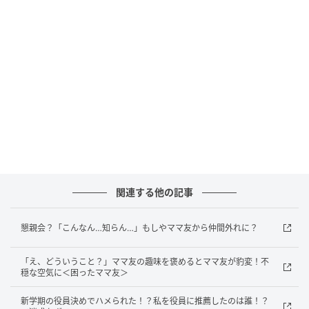
けのお菓子などを購入。会計は2万円ほどだったと記憶
しています。
家を使わせてもらうお礼として、参加者はそれぞれ手
土産を持参していました。それでも、掃除や準備の負
担を考えると、Aさんの食事代はほかの5家庭で負担し
たほうがよいのだろうかと、私は迷っていました。買
い物代が約2万円であれば、1家庭あたり4,000円ほど
です。会計の際に、Aさん分も含めて精算してはどうか
と、ほかのママ友にも相談するつもりでいました。
関連する他の記事
ランチ会は和やかに進み、子どもたちも楽しそうに過
ごしていました。食事を終え、会計をしようという話
懇親会？「こんなん…知らん…」もしやママ友から仲間外れに？
になったとき、Aさんが言いました。
「え、どういうこと？」ママ友の趣味を褒めるとママ友が豹変！不
「場所代もあるし、来てくれた5人は、1家庭6,000円
穏な空気に＜困ったママ友＞
でお願い」
新学期の役員決めでハメられた！？私を役員に推薦したのは誰！？