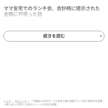
ママ友宅でのランチ会、会計時に提示された
金額に戸惑った話
2人の子どもが5歳と2歳だったころのことです。仲の良
いママ友親子6組で、Aさんの自宅に集まって食事会を
続きを読む
することになりました。
参加したのは、母親6人と子どもたちを合わせた14
人。子どもたちはまだ幼く、食べる量もそれほど多く
ありません。外食より費用を抑えられるだろうと考
え、大型スーパーで購入した商品をみんなで楽しむこ
とになりました。
当日は、場所を提供してくれるAさんへのお礼として、
それぞれ手土産も持参していました。私はAさんと一緒
に買い出しへ行き、お総菜やパン、飲み物、子ども向
トップ
エピソード
「1家庭6,000円で」ママ友宅で親子6組のランチ会で想定外の会費…
→買い出しに同行した私がレシートを求めた結果