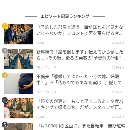
それ以降、Aさんの家で食事会をすることはなくなり
ました。ママ友同士で集まるときは、それぞれが食べ
エピソード記事ランキング
るものを持参するか、購入したもののレシートを共有
し、その場で精算するようになりました。
「予約した部屋と違う。海がほとんど見えな
いじゃないか」フロントで声を荒らげる客。
だが、支配人が予約記録を示した結果
会計時に突然1家庭6,000円と提示され、戸惑いが残り
GLAM
2026.8.6
ました。家を提供してもらうことへの配慮は必要だと
新幹線で「席を倒します」伝えてから倒した
思いますが、Aさんの食事代をどうするか、場所代を
ら…→その後、後ろの乗客の“予想外の行動”に
含めるのか、会の前にみんなで確認しておけばよかっ
「不快ですぐに立ち去りました」
TRILL ニュース
2026.8.6
たです。ママ友同士の集まりでは、費用の負担や精算
不倫夫「離婚してよかった〜今の嫁、妊娠
方法をあらかじめ話し合っておくことが大切だと感じ
中！」→「私も♡でもあなた実は…」隠して
た出来事でした。
いた事実を暴露した結果
ベビーカレンダー
2026.8.5
著者：山田 咲／40代女性／2児の母。パート主婦。趣
「焼くのが遅い。もっと早くしろよ」夕食バ
イキングで怒鳴る客。だが、スタッフが正論
味はお笑い番組やドラマを観ること
を並べた結果
GLAM
2026.8.6
イラスト：はたこ
「月3000円の区画に、また自転車」無断駐輪