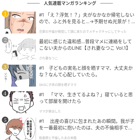
ぐは出せない」と言い、その場で確認することはでき
人気連載マンガランキング
ませんでした。
#1 「え？浮気！？」夫がなかなか帰宅しない
ので、ふと外を見ると…→予期せぬ光景が！
Aさんがどのような考えで金額を決めたのかはわかりま
｜旦那の不倫が発覚して頭に来たのでメチャ
せん。家を提供してくれたことへの負担分を考えてい
旦那の不倫が発覚して頭に来たのでメチャクチャにしてやった
クチャにしてやった
たのかもしれません。それでも、事前に聞いていなか
最初に感じた違和感…普段マメに連絡をして
こない夫からのLINE【され妻なつこ Vol.1】
った金額を突然提示され、買い物代も確認できないま
ま支払うことには、引っ掛かりが残りました。
され妻なつこ
#1 子どもの実名と顔を晒すママ、大丈夫か
けれど、子どもたちもいる場でこれ以上空気を悪くし
な？なんて心配していたら。
たくありません。ほかのママたちも戸惑いながら、結
SNSに子供の顔を晒すママ
局その日はAさんに言われた金額を支払いました。
#1 「ママ、生きてるよね？」寝ていると思
って部屋を開けたら
数日後、別のママ友から「この前の会費、やっぱり少
し高かったよね」と連絡が来ました。話してみると、
ママが家出した
ほかのメンバーも同じように違和感を抱えていたこと
#1 出産の喜びに包まれたあの瞬間。我が子
を一番最初に抱いたのは、夫の不倫相手でし
がわかりました。
た。
助産師と不倫した夫の末路