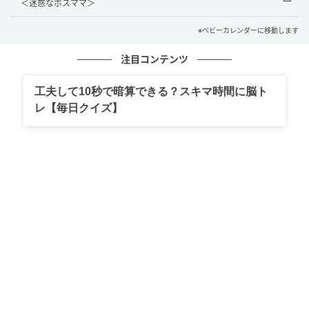
＜迷惑なボスママ＞
私は一瞬、聞き間違いかと思いました。Aさんの食事
代をほかの家庭で負担することは考えていましたが、
※ベビーカレンダーに移動します
場所を提供してもらうお礼として手土産も持参してい
注目コンテンツ
ました。そのため、「1家庭6,000円」という金額は私
の想定を上回るものでした。ほかのママたちも、驚い
工夫して10秒で暗算できる？スキマ時間に脳ト
たように顔を見合わせていました。
レ【毎日クイズ】
ただ、招いてもらった立場で、「高くない？」とはっ
きり言うのは気が引けます。それでも、私は買い出し
に同行していたため、思い切ってAさんに尋ねました。
「レシートを見せてもらってもいい？ みんなで確認し
て精算できたらと思って」
するとAさんは、「準備も片付けもあるんだから、こ
のくらい普通じゃない？」と少し不機嫌そうに返しま
した。そして、「レシートはもう片付けたから、今す