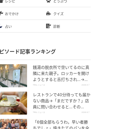
レシピ
どうぶつ
おでかけ
クイズ
占い
診断
ピソード記事ランキング
銭湯の脱衣所で空いてるのに真
隣に来た親子。ロッカーを開け
ようとすると舌打ちされ…→直
後、娘の放った“純粋な一言”に
TRILL ニュース
2026.8.7
「心の中で拍手」
レストランで40分待っても届か
ない商品→「まだですか？」店
員に問い合わせると…その
後、“理不尽な対応”に「二度と
TRILL ニュース
2026.8.7
行っていません」
「6個全部もらうわ。早い者勝
ちでしょ」焼きたてのパンを全