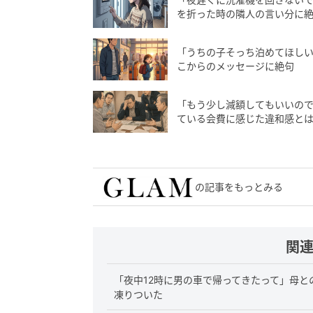
を折った時の隣人の言い分に
「うちの子そっち泊めてほし
こからのメッセージに絶句
「もう少し減額してもいいの
ている会費に感じた違和感と
の記事をもっとみる
関
「夜中12時に男の車で帰ってきたって」母
凍りついた