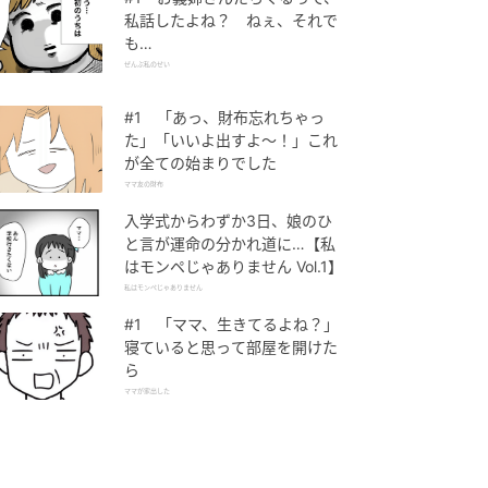
私話したよね？ ねぇ、それで
も…
ぜんぶ私のせい
#1 「あっ、財布忘れちゃっ
た」「いいよ出すよ〜！」これ
が全ての始まりでした
ママ友の財布
入学式からわずか3日、娘のひ
と言が運命の分かれ道に…【私
はモンペじゃありません Vol.1】
私はモンペじゃありません
#1 「ママ、生きてるよね？」
寝ていると思って部屋を開けた
ら
ママが家出した