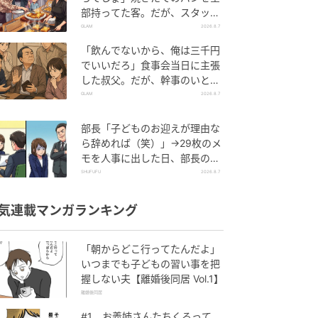
部持ってた客。だが、スタッフ
の一言で状況が一変
GLAM
2026.8.7
「飲んでないから、俺は三千円
でいいだろ」食事会当日に主張
した叔父。だが、幹事のいとこ
が告げた一言とは
GLAM
2026.8.7
部長「子どものお迎えが理由な
ら辞めれば（笑）」→29枚のメ
モを人事に出した日、部長の顔
が青ざめたワケ
SHUFUFU
2026.8.7
気連載マンガランキング
「朝からどこ行ってたんだよ」
いつまでも子どもの習い事を把
握しない夫【離婚後同居 Vol.1】
離婚後同居
#1 お義姉さんたちくるって、