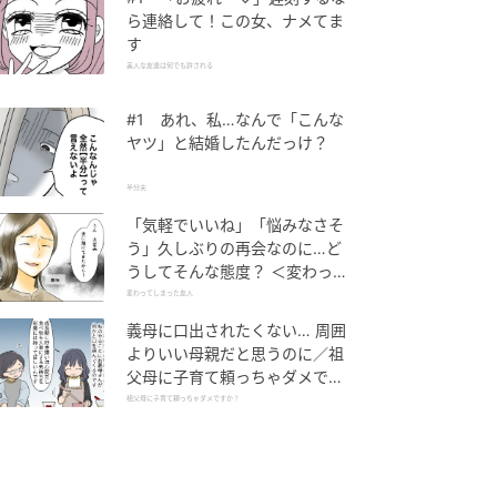
ら連絡して！この女、ナメてま
す
美人な友達は何でも許される
#1 あれ、私…なんで「こんな
ヤツ」と結婚したんだっけ？
半分夫
「気軽でいいね」「悩みなさそ
う」久しぶりの再会なのに…ど
うしてそんな態度？ ＜変わって
しまった友人 1話＞【ため息が
変わってしまった友人
こぼれる日には】
義母に口出されたくない… 周囲
よりいい母親だと思うのに／祖
父母に子育て頼っちゃダメです
か？（1）【私のママ友付き合
祖父母に子育て頼っちゃダメですか？
い事情 まんが】