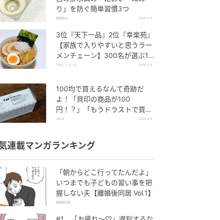
り」を防ぐ簡単習慣3つ
朝時間.jp
2026.8.9
3位『天下一品』2位『幸楽苑』
【家族で入りやすいと思うラー
メンチェーン】300名が選ぶ1
位に「安心い」「お子様メニュ
TRILL ニュース
2026.8.9
ーも充実」
100均で買えるなんて奇跡だ
よ！「貝印の商品が100
円！？」「もうドラストで買え
ません！」
michill
2026.8.9
気連載マンガランキング
「朝からどこ行ってたんだよ」
いつまでも子どもの習い事を把
握しない夫【離婚後同居 Vol.1】
離婚後同居
#1 「お疲れ〜♡」遅刻するな