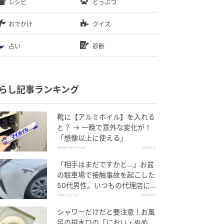
レシピ
どうぶつ
おでかけ
クイズ
占い
診断
らし記事ランキング
靴に【アルミホイル】を入れる
と？ → 一晩で意外な変化が！
「想像以上に使える」
fashion trend news
2026.8.9
「相手はまだですかと…」お盆
の駐車場で接触事故を起こした
50代男性。いつもの代理店に電
話がつながらず陥った“パニッ
TRILL ニュース
2026.8.9
ク”
シャワーだけだと要注意！お風
呂の排水口の「におい・ぬめ