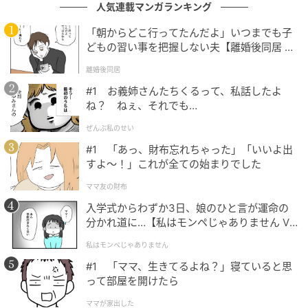
人気連載マンガランキング
「朝からどこ行ってたんだよ」いつまでも子
どもの習い事を把握しない夫【離婚後同居 Vo
l.1】
離婚後同居
#1 お義姉さんたちくるって、私話したよ
ね？ ねぇ、それでも…
ぜんぶ私のせい
ウーマンエキサイト
#1 「あっ、財布忘れちゃった」「いいよ出
すよ〜！」これが全ての始まりでした
ママ友の財布
入学式からわずか3日、娘のひと言が運命の
分かれ道に…【私はモンペじゃありません Vo
l.1】
私はモンペじゃありません
#1 「ママ、生きてるよね？」寝ていると思
って部屋を開けたら
ママが家出した