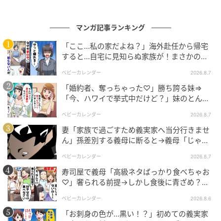
マンガ記事ランキング
「ここ…私の家だよね？」海外赴任から帰宅
すると…自宅に見知らぬ家族が！まさかの真
ウーマンエキサイト
相とは！？
ベビーカレンダー
2026.8.7
「婚約者、奪っちゃった♡」勝ち誇る妹⇒
「今、ハワイで挙式中だけど？」妹のとんで
もない勘違いとは
ベビーカレンダー
2026.8.7
妻「家族で過ごすため義実家へ当分行きませ
ん」孫差別する義母に断ると→義母「じゃ
あ、私は…」妻絶句＜こどおじ義兄＞
ベビーカレンダー
2026.8.7
寿司屋で義母「高級ネタばっかり食べちゃお
♡」奢られる前提→しかし食後に青ざめ？通
報され警察沙汰！
ベビーカレンダー
2026.8.6
「お刺身の色が…黒い！？」初めての義実家