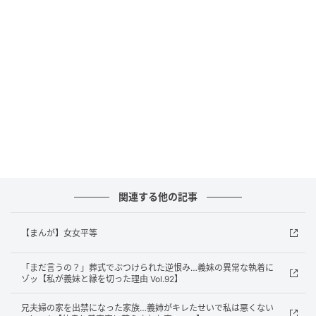
ウーマンエキサイト
関連する他の記事
【まんが】女女平等
「まだ言うの？」葬式でぶつけられた逆恨み…義妹の異常な執着に
ウーマンエキサイト
ゾッ【私が義妹と縁を切った理由 Vol.92】
兄夫婦の家を出禁になった家族…義姉がキレたせいで私は悪くない