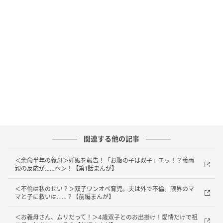
そしてこともあろうにとんでもない発言をしたので
す。
義母「
どうするの？ 1人堕ろすんでしょう？
」
いきなり何を言い出すのでしょう。信じられない発言
です。双子であることに戸惑っているだけかと思いき
や、この発言で明らかに迷惑がっていることがわかり
ます。授かった2つの命を喜び報告する息子夫婦に言っ
ていい言葉ではありませんよね……。
関連する他の記事
義母からの信じられない発言、みなさんは経験ありま
＜余命半年の義母＞妊娠を報告！「お腹の子は双子」エッ！？義両
すか？
親の反応が……ヘン！【第1話まんが】
元記事で読む
＜不倫は私のせい？＞双子ワンオペ育児。夫は外で不倫。限界のマ
マと子に救いは……？【前編まんが】
次の記事
＜お義母さん、ムリだって！＞4歳双子とのお出掛け！愛情だけで祖