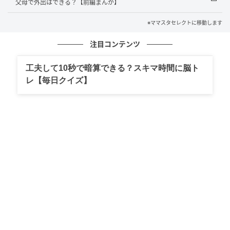
父母で外出はできる？【前編まんが】
「義母への贈り物が、義姉に横流しされて」
「私にはケーキなし？」…母の日トラブル！
※ママスタセレクトに移動します
注目コンテンツ
の記事をもっとみる
工夫して10秒で暗算できる？スキマ時間に脳ト
レ【毎日クイズ】