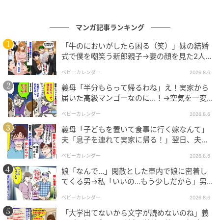
マンガ記事ランキング
「牛のにおいがしたら困る（笑）」妹の結婚
式で僕を嘲笑う新郎親子→妻の顔を見た2人が
絶句したワケ
ベビーカレンダー
2026.8.6
義母「半分もらって帰るわね」え！実家から
届いた高級マンゴーなのに…！→空気を一変
させた4歳娘の痛快な一言とは
ベビーカレンダー
2026.8.6
義母「子どもを置いて食事に行く嫁なんて」
夫「息子を連れて実家に帰る！」翌日、夫が
謝罪してきたワケ
ベビーカレンダー
2026.8.6
娘「なんで…」閑散とした車内で娘に密着し
てくる男→私「いいの…もう少しだから」男
が血相を変え逃げたワケ
ベビーカレンダー
2026.8.6
「大学出てないから文字が読めないのね」義