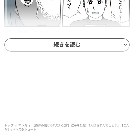
出典：select.mamastar.jp
今回は、妊娠報告を義実家におこなったことから起こ
続きを読む
った一件です。
念願の妊娠が判明。しかも授かった命は2つ。双子の赤
ちゃんがわが家にやってくると、驚きつつも喜びを隠
せないご夫婦。しかしその喜びや幸せは、義実家に妊
娠報告をしたことで打ち砕かれてしまったのです。
義両親「
おめでとう！ 男の子か女の子か？
」
息子夫婦からの妊娠報告に喜ぶ義両親。しかし生まれ
トップ
マンガ
【義母の信じられない発言】双子を妊娠「1人堕ろすんでしょ？」【まん
が】#ママスタショート
てくる子どもが
双子だとわかった途端、態度を一変
。