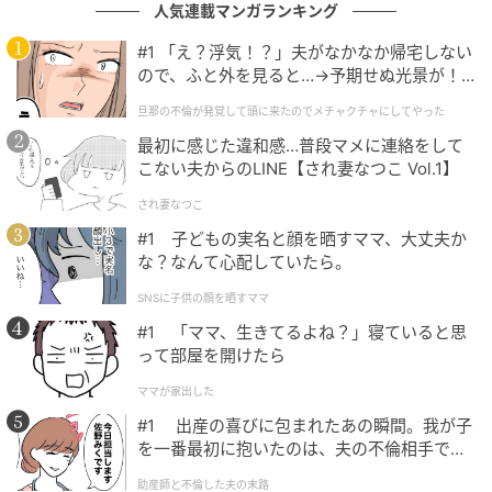
人気連載マンガランキング
#1 「え？浮気！？」夫がなかなか帰宅しない
ので、ふと外を見ると…→予期せぬ光景が！
｜旦那の不倫が発覚して頭に来たのでメチャ
旦那の不倫が発覚して頭に来たのでメチャクチャにしてやった
クチャにしてやった
最初に感じた違和感…普段マメに連絡をして
こない夫からのLINE【され妻なつこ Vol.1】
され妻なつこ
#1 子どもの実名と顔を晒すママ、大丈夫か
な？なんて心配していたら。
SNSに子供の顔を晒すママ
#1 「ママ、生きてるよね？」寝ていると思
って部屋を開けたら
ママが家出した
#1 出産の喜びに包まれたあの瞬間。我が子
を一番最初に抱いたのは、夫の不倫相手でし
た。
助産師と不倫した夫の末路