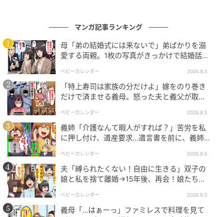
マンガ記事ランキング
母「弟の結婚式には来ないで」弟ばかりを溺
愛する両親。1枚の写真がきっかけで結婚話が
なくなったワケ
ベビーカレンダー
2026.8.5
「特上寿司は家族の分だけよ」嫁をのり巻き
だけで済ませる義母。怒った夫と義父が取っ
た行動とは
ベビーカレンダー
2026.8.5
義姉「介護なんて暇人がすれば？」苦労を私
に押し付け、遺産要求…遺言書を前に、義姉
が顔面蒼白のワケ
ベビーカレンダー
2026.8.5
エキサイトニュース
夫「縛られたくない！自由に生きる」双子の
娘と私を捨て離婚→15年後、再会！娘たち
「あんた誰？」論破された元夫は
ベビーカレンダー
2026.8.5
義母「…はぁーっ」ファミレスで料理を見て