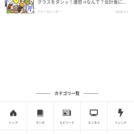
グラスをダンッ！激怒→なんで？会計後に知
った暗黙のルール
ベビーカレンダー
2026.8.5
エキサイトニュース
※次回に続く「マジメだと思ってた義父は…」（全334
カテゴリ一覧
話）は1日2回更新！
▶次回 【漫画】義父、私のことを「産後うつ」だと言
い切った！【マジメだと思ってた義父は… Vol.30】
トップ
マンガ
エピソード
エンタメ
トレンド