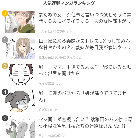
人気連載マンガランキング
またあの女…？ 仕事と言いつつ楽しそうに電
話する夫にイライラする／夫の女性部下が気
エキサイトニュース
になる（1）【夫婦の危機 まんが】
夫の女性部下が気になる
毎日家に来る義妹がストレス…どうしてみん
な甘やかすの？／義妹が毎日我が家にやって
くる（1）【義父母がシンドイんです！ まん
義妹が毎日我が家にやってくる
が】
#1 「ママ、生きてるよね？」寝ていると思
って部屋を開けたら
ママが家出した
#1 送迎のバスから「娘が降りてきてませ
ん」
娘が拐われた
ママ同士が無視し合い？ 幼稚園のバス停に漂
う不穏な空気【私たちの連絡係さん Vol.1】
エキサイトニュース
私たちの連絡係さん