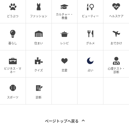
【全話読む】マジメだと思ってた義父は○○でし
た・・
カルチャー・
どうぶつ
ファッション
ビューティー
ヘルスケア
教養
元記事で読む
次の記事
暮らし
住まい
レシピ
グルメ
おでかけ
「あなたの奥様が不倫しています」電話一本
で崩れ落ちた結婚2年目の幸せな日常【漫画】
ビジネス・マ
心理テスト・
クイズ
恋愛
占い
の記事をもっとみる
ネー
診断
スポーツ
診断
ページトップへ戻る