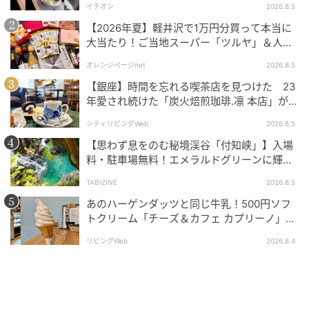
イチオシ
2026.8.5
【2026年夏】軽井沢で1万円分買って本当に
大当たり！ご当地スーパー「ツルヤ」＆人気
店のお土産ベスト5【夏のお出かけ】
オレンジページnet
2026.8.5
ドルチェミスト1760円
【銀座】時間を忘れる喫茶店を見つけた 23
年愛され続けた「炭火焙煎珈琲.凛 本店」がも
公園散策の合間のカフェタイムにもおすすめ。贅沢感
っと通いたくなる場所に
シティリビングWeb
2026.8.5
を味わうならおすすめスイーツとバニラアイスクリー
【思わず息をのむ秘境渓谷「付知峡」】入場
ム、焼き菓子を盛り合わせたドルチェミストを。
料・駐車場無料！エメラルドグリーンに輝く
水面はまるで絵画のよう｜岐阜県中津川市
TABIZINE
2026.8.5
主役は単品でも人気が高いエンゼルフードケーキバニ
あのハーゲンダッツと同じ牛乳！500円ソフ
ラキャラメル。卵の白身だけを使った、真っ白でしっ
トクリーム「チーズ＆カフェ カプリーノ」
とりフワフワ食感の生地が魅力です。他のスイーツは
【すすきの】
都度変わりますが、5～6種が一皿に。食後なら複数人
リビングWeb
2026.8.4
でシェアしてもいいですね。
料理で選べるピクニックセット