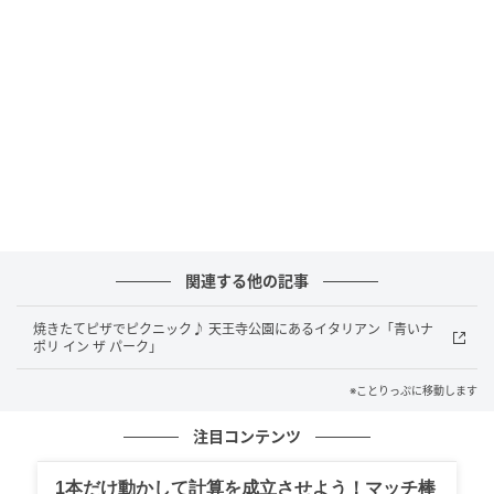
観と広々としたテラス席が目を引く、2階建ての一軒家
レストランです。
関連する他の記事
焼きたてピザでピクニック♪ 天王寺公園にあるイタリアン「青いナ
ポリ イン ザ パーク」
※ことりっぷに移動します
ことりっぷ
注目コンテンツ
外の景色とゆるやかにつながる開放的なテラス席、そ
の奥には吹き抜けのテーブル席、2階席もあり、客席は
1本だけ動かして計算を成立させよう！マッチ棒