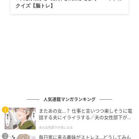
計200席もあるため、席の確保が比較的スムーズ。広
クイズ【脳トレ】
大な公園内にあるため、都会にいながら自然に囲まれ
た心地よさを感じられるロケーションです。
お目当ては週替わりのパスタや窯焼きピザ
人気連載マンガランキング
またあの女…？ 仕事と言いつつ楽しそうに電
話する夫にイライラする／夫の女性部下が気
になる（1）【夫婦の危機 まんが】
夫の女性部下が気になる
毎日家に来る義妹がストレス…どうしてみん