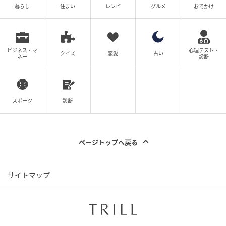
暮らし
住まい
レシピ
グルメ
おでかけ
ソーセージ、ポテトフリット、フィナンシェ、好きな
ドリンクがセットに。
ビジネス・マ
心理テスト・
クイズ
恋愛
占い
ネー
診断
スポーツ
診断
ページトップへ戻る
サイトマップ
ことりっぷ
ピクニックボックスやシート、テーブル、カッティン
グボードといった定番グッズに加え、フェイクフルー