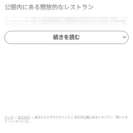
公園内にある開放的なレストラン
続きを読む
ことりっぷ
天王寺公園のエントランスエリア「てんしば」に位置
トップ
おでかけ
焼きたてピザでピクニック♪ 天王寺公園にあるイタリアン「青いナポ
リ イン ザ パーク」
する「青いナポリ イン ザ パーク」。ガラス張りの外