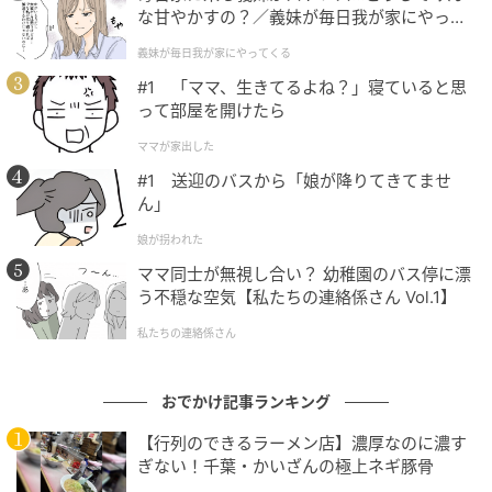
パスタセット1430円。週替わりパスタにスープ、湯だねパンが付く。写真は
な甘やかすの？／義妹が毎日我が家にやって
オイルサーディンとミニトマト、マイタケのオイルソース
くる（1）【義父母がシンドイんです！ まん
義妹が毎日我が家にやってくる
が】
ランチは、薪窯で焼き上げる本格ピザやパスタを中心
#1 「ママ、生きてるよね？」寝ていると思
に、多彩なメニューがそろいます。外は香ばしく中は
って部屋を開けたら
もっちりとしたピザ生地に、旬の食材を組み合わせた
ママが家出した
一枚は満足度の高い味わい。パスタは週替わりで、訪
#1 送迎のバスから「娘が降りてきてませ
れるたびに新しい味に出会えます。
ん」
娘が拐われた
シェアOKのスイーツ盛り合わせ
ママ同士が無視し合い？ 幼稚園のバス停に漂
う不穏な空気【私たちの連絡係さん Vol.1】
私たちの連絡係さん
おでかけ記事ランキング
【行列のできるラーメン店】濃厚なのに濃す
ぎない！千葉・かいざんの極上ネギ豚骨