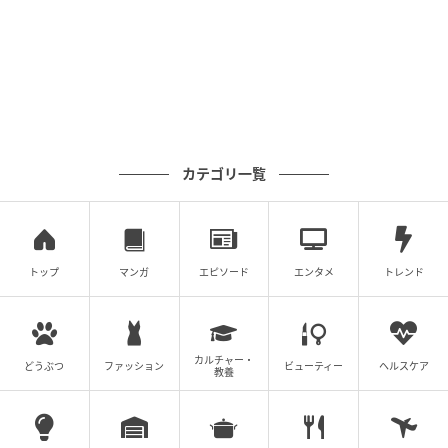
カテゴリ一覧
トップ
マンガ
エピソード
エンタメ
トレンド
1日10セット限定のピクニックアモーレ1人2678円。利用は2名から。時間は
計2時間
カルチャー・
どうぶつ
ファッション
ビューティー
ヘルスケア
教養
料理付きのピクニックセットは全3種あり、用途や人数
に合わせて選べます。1日10セット限定のピクニック
アモーレの料理はハート型のマルゲリータ、サラダ、