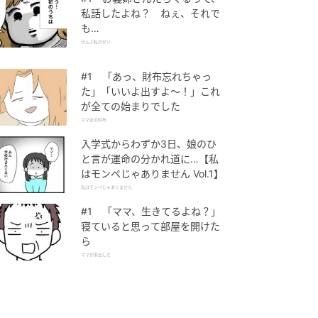
私話したよね？ ねぇ、それで
も…
ぜんぶ私のせい
#1 「あっ、財布忘れちゃっ
た」「いいよ出すよ〜！」これ
が全ての始まりでした
ママ友の財布
入学式からわずか3日、娘のひ
と言が運命の分かれ道に…【私
はモンペじゃありません Vol.1】
私はモンペじゃありません
#1 「ママ、生きてるよね？」
寝ていると思って部屋を開けた
ら
ママが家出した