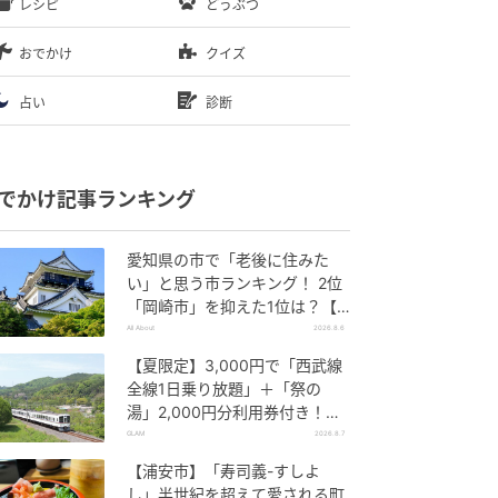
レシピ
どうぶつ
おでかけ
クイズ
占い
診断
でかけ記事ランキング
愛知県の市で「老後に住みた
い」と思う市ランキング！ 2位
「岡崎市」を抑えた1位は？【2
026年調査】
All About
2026.8.6
【夏限定】3,000円で「西武線
全線1日乗り放題」＋「祭の
湯」2,000円分利用券付き！
『秩父 夏のおでかけきっぷ』で
GLAM
2026.8.7
お得に秩父観光
【浦安市】「寿司義-すしよ
し」半世紀を超えて愛される町