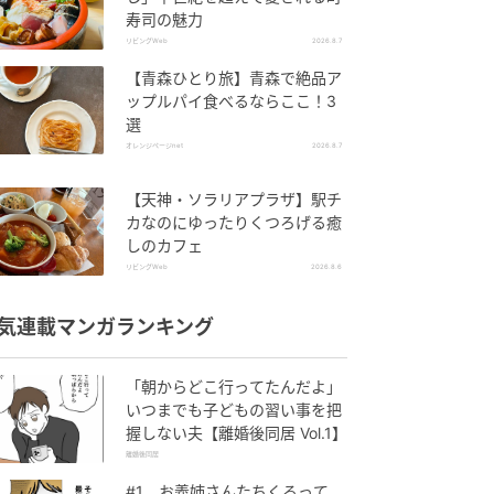
寿司の魅力
リビングWeb
2026.8.7
【青森ひとり旅】青森で絶品ア
ップルパイ食べるならここ！3
選
オレンジページnet
2026.8.7
【天神・ソラリアプラザ】駅チ
カなのにゆったりくつろげる癒
しのカフェ
リビングWeb
2026.8.6
気連載マンガランキング
「朝からどこ行ってたんだよ」
いつまでも子どもの習い事を把
握しない夫【離婚後同居 Vol.1】
離婚後同居
#1 お義姉さんたちくるって、