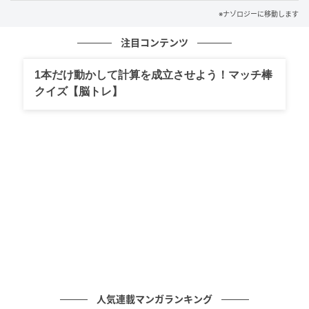
※ナゾロジーに移動します
顔や風景、動物のような意味のある映像ではないた
注目コンテンツ
め、赤ちゃんが過去の経験から解釈する余地を小さく
できます。
1本だけ動かして計算を成立させよう！マッチ棒
クイズ【脳トレ】
複数の「点の動き」パターンで美的感覚を調べる / Credit:
David
Méary（UGA）et al., Proceedings of the Royal Society B（2026）, CC BY
4.0
実験は2段階で行われました。
人気連載マンガランキング
まず、別の成人グループに動く点のパターンを2つずつ