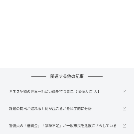
絵画や風景、デザインへの評価には、その人の知識や
育った環境が大きく関わるからです。
しかし一方で、これまでの研究では、生まれて間もな
い赤ちゃんが「大人が好む顔」や「曲線的な形」「対
称的な模様」「鮮やかな色」などを長く見つめること
が報告されてきました。
このことは、「
美的感覚の一部は、文化を学ぶ前から
人間に備わっているのではないか
」という疑問につな
関連する他の記事
がります。
ギネス記録の世界一毛深い顔を持つ青年【10億人に1人】
そこで研究チームは、経験や知識の影響をできるだけ
減らすために、「動く点のパターン」を使いました。
課題の提出が遅れると何が起こるかを科学的に分析
これは、白い点が画面上でさまざまに動く抽象的な映
像です。点が群れのように動いたり、渦のように広が
警備員の「低賃金」「訓練不足」が一般市民を危険にさらしている
ったり、規則的に移動したりします。