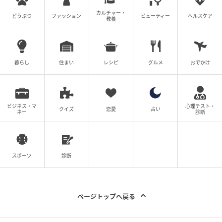
価されていました。
カルチャー・
どうぶつ
ファッション
ビューティー
ヘルスケア
教養
つまり、最初は「わかりやすい動き」に目が向き、そ
の後に「大人が美しいと感じる動き」へ注意が移って
いくという、二段階の反応が見られたのです。
暮らし
住まい
レシピ
グルメ
おでかけ
さらに、この「美しいと評価された動き」への反応が
現れるタイミングは、年齢によって変わっていまし
た。
ビジネス・マ
心理テスト・
クイズ
恋愛
占い
ネー
診断
生後4か月児では約1.8秒後に現れたのに対し、年齢の
高い群ほど早く現れ、24か月児では約0.5秒後、成人
では約0.4秒後に確認されたのです。
スポーツ
診断
この結果は、美しさに関係する注意の仕組み、あるい
はその土台となる視覚的な好みが、かなり早い時期か
ページトップへ戻る
ら働いている可能性を示しています。