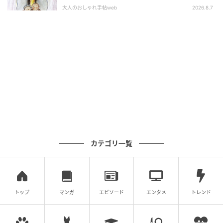
「熱」が教えてくれた平和の絵本～『風が吹
大人のおしゃれ手帖web
2026.8.7
くとき』『やばっ！』～vol.47
映像が表示された直後、とくに若い乳児では、規則的
で単純な動きをするパターンにまず注意が向きやすい
傾向が見られました。
これは、視覚的にわかりやすく、処理しやすいものに
自然と目が向く反応だと考えられます。
しかし、その後しばらくすると、視線はより複雑で変
化に富んだ動きのパターンへ移っていきました。
カテゴリ一覧
そして、この段階で長く見られやすかったのは、大人
から相対的に「美しい」と選ばれやすかった動きでし
た。
トップ
マンガ
エピソード
エンタメ
トレンド
たとえば、点が鳥や魚の群れのように動くものや、渦
のように広がるものなどが、より美しい動きとして評