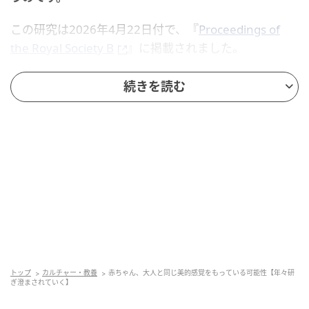
この研究は2026年4月22日付で、『
Proceedings of
the Royal Society B
』に掲載されました。
目次
続きを読む
赤ちゃんは「大人が美しいと感じるもの」を見つめ
る
「美しさ」への反応は、年齢と共に研ぎ澄まされて
いく
赤ちゃんは「大人が美しいと感じるもの」を
見つめる
「美しさ」という感覚は、文化や経験によって形づく
トップ
カルチャー・教養
赤ちゃん、大人と同じ美的感覚をもっている可能性【年々研
られるものだと考えられがちです。
ぎ澄まされていく】