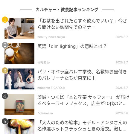
にどれだけ注意を向けたかを知る手がかりになりま
す。
カルチャー・教養記事ランキング
「お茶を出されたらすぐ飲んでいい？」今さ
その結果、
大人が「美しい」と評価した動きほど、赤
ら聞けない訪問先でのマナー
ちゃんも長く見つめる傾向がある
と分かりました。
beauty news tokyo
2026.8.7
これは、赤ちゃんも大人と同じ美意識を持っている可
英語「dim lighting」の意味とは？
能性を示しています。
朝時間.jp
2026.8.7
そしてこの感覚は、年齢と共に変化していきました。
パリ・オペラ座バレエ学校、名教師お墨付き
この詳細について、次項で見ていきましょう。
のバレリーナたちが東京に！
madame FIGARO.jp
2026.8.7
「美しさ」への反応は、年齢と共に研ぎ澄ま
茨城・つくば『本と喫茶 サッフォー』 が届け
されていく
るベターライフブックス。店主が10代のとき
に、私の生き方を変えた本として挙げてくれ
＆Premium
2026.8.6
た本は『くちびるから散弾銃』。
今回の研究で特に面白いのは、赤ちゃんが何を長く見
「大人のための絵本」モデル・アンヌさんの
たかだけでなく、視線の変化を時間ごとに細かく調べ
名作選ホットフラッシュと夏の浴衣。激しい
た点です。