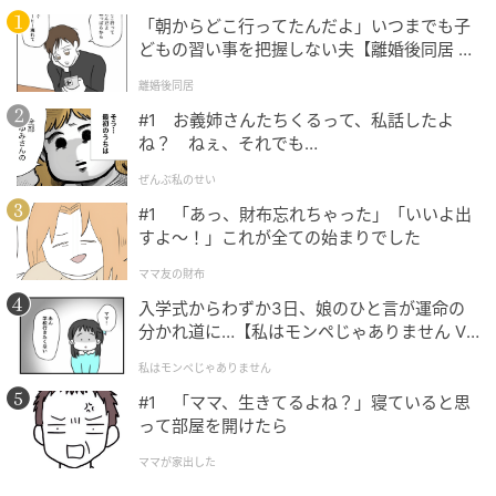
見せ、「どちらがより美しいか」を選ばせました。
「朝からどこ行ってたんだよ」いつまでも子
どもの習い事を把握しない夫【離婚後同居 Vo
l.1】
これによって、「この組み合わせでは、どちらの動き
離婚後同居
がより美しいと選ばれやすいか」という相対的な指標
#1 お義姉さんたちくるって、私話したよ
が生まれます。
ね？ ねぇ、それでも…
ぜんぶ私のせい
次に、生後4か月から24か月までの乳児と成人に、同
#1 「あっ、財布忘れちゃった」「いいよ出
じパターンの組み合わせを5秒間見せました。
すよ〜！」これが全ての始まりでした
もちろん赤ちゃんに「どちらが美しい？」と聞くこと
ママ友の財布
はできません。
入学式からわずか3日、娘のひと言が運命の
分かれ道に…【私はモンペじゃありません Vo
そこで研究者たちは視線追跡装置を使い、赤ちゃんが
l.1】
私はモンペじゃありません
どちらの動きをどれだけ長く見ているかを測定しまし
#1 「ママ、生きてるよね？」寝ていると思
た。
って部屋を開けたら
乳児研究では、「どちらを長く見るか」は、その対象
ママが家出した