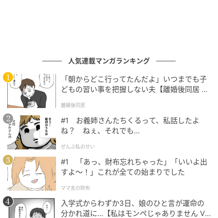
Hint
意外とどう攻めるか迷う問題…。
人気連載マンガランキング
ある式を2回かけるだけで？
「朝からどこ行ってたんだよ」いつまでも子
どもの習い事を把握しない夫【離婚後同居 Vo
んー、連立方程式か…？
l.1】
いや意外と面倒！？
離婚後同居
#1 お義姉さんたちくるって、私話したよ
ね？ ねぇ、それでも…
ぜんぶ私のせい
#1 「あっ、財布忘れちゃった」「いいよ出
すよ〜！」これが全ての始まりでした
ママ友の財布
入学式からわずか3日、娘のひと言が運命の
分かれ道に…【私はモンペじゃありません Vo