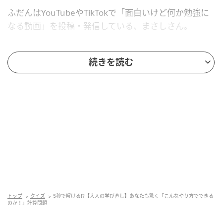
ふだんはYouTubeやTikTokで「面白いけど何か勉強に
なる動画」を投稿・発信している、まさしさん。
数学が実は大の苦手だったという、まさしさんは、学
続きを読む
生時代に、解き方を知った瞬間「こんなやり方ででき
るのか!」 と視界が開けた、忘れられない一問があると
いいます。
今回は、計算という分野の「美しさ」や「面白さ」を
味わっていただけたら嬉しい——という思いから、ま
さしさん選り抜きの1問。なるほど！……と、頭がやわ
らかくなる発想です。
意外と迷うけど、ヒントは「ある式を2回かけ
トップ
クイズ
5秒で解ける⁉︎【大人の学び直し】あなたも驚く「こんなやり方でできる
る」⁉︎
のか！」計算問題