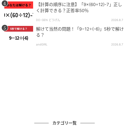
【計算の順序に注意】「9×(60÷12)-7」正し
く計算できる？正答率50％
DO-GEN どうげん
2026.8.7
解けて当然の問題！「9−12÷(-6)」5秒で解け
る？
andGIRL
2026.8.7
ゆうゆうtime
＜解説＞求めたいものに合わせて、同じ式を2
回かけてみよう！
カテゴリ一覧
①A×B＝16を2回かけてみる