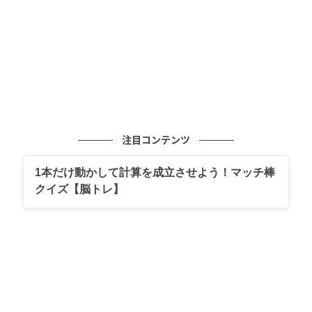
？に当てはまる数を求めよ。
難易度：★★☆☆☆
気持ちよさ：★★★★☆
注目コンテンツ
1本だけ動かして計算を成立させよう！マッチ棒
クイズ【脳トレ】
ゆうゆうtime