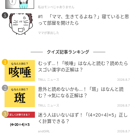
l.1】
私はモンペじゃありません
#1 「ママ、生きてるよね？」寝ていると思
って部屋を開けたら
ママが家出した
ゆうゆうtime
クイズ記事ランキング
連立方程式として解かなくても、
むっず…！「咳唾」はなんと読む？読めたら
スゴい漢字の正解は？
気づいたら一瞬で解けるよ！
TRILL ニュース
2026.8.7
意外と読めないかも…！「斑」はなんと読
む？→気になる正解は？
TRILL ニュース
2026.8.7
迷う人はいないはず！「(4+20÷4)×5」正し
く計算できる？
andGIRL
2026.8.7