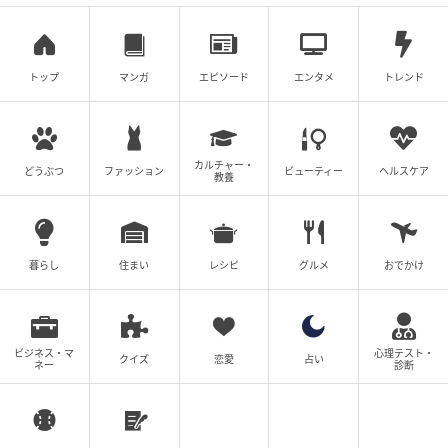
トップ
マンガ
エピソード
エンタメ
トレンド
カルチャー・
どうぶつ
ファッション
ビューティー
ヘルスケア
ゆうゆうtime
教養
まさかの！！ 2回かける！！！
暮らし
住まい
レシピ
グルメ
おでかけ
ビジネス・マ
心理テスト・
クイズ
恋愛
占い
ネー
診断