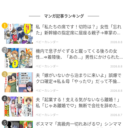
マンガ記事ランキング
私「私たちの席です！切符は？」女性「忘れ
出典：select.mamastar.jp
た」新幹線の指定席に居座る親子→車掌の注
見かねた次女が叫ぶように声をかけると、長女からも
意に移動…直後、ゾッとする発言
ベビーカレンダー
2026.8.8
同じく叫ぶような返事が。娘たちの口喧嘩が始まりま
機内で息子がぐずると蹴ってくる後ろの女
した。
性…⇒着陸後、「あの…」男性にかけられた驚
きの言葉とは
ベビーカレンダー
2026.8.8
夫「嫁がいないから泊まりに来いよ」誤爆で
クロ確定⇒私＆母「やった♡」だって不倫相
手の正体は！
ベビーカレンダー
2026.8.8
夫「起業する！支える気がないなら離婚！」
私「じゃあ離婚で♡」無断で会社を辞めた元
夫、お先真っ暗！
ベビーカレンダー
2026.8.7
ボスママ「高級肉一切れあげる♡」シンママ