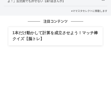
よ！」反抗期でも許せない【第1話まんが】
※ママスタセレクトに移動します
出典：select.mamastar.jp
注目コンテンツ
夕方仕事から帰宅すると、次女がそっと近づいてきて
「今日お姉ちゃんが担任の先生と話していた」と報告
1本だけ動かして計算を成立させよう！マッチ棒
してくれました。まさか本当に「虐待された」と訴え
クイズ【脳トレ】
たの……？ とドキッとしましたが、どうやら怒られて
いる様子だったようです。大ごとにはなっていなさそ
うで少し安心しました。