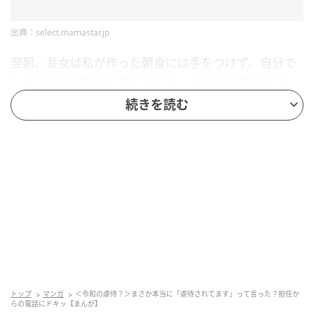
出典：select.mamastar.jp
翌朝、長女は私が作った朝食には手をつけず、自分で
シリアルを用意して食べました。その日の昼休み中、
職場で同僚に長女のことをグチると「私だったらキレ
続きを読む
る」と言われました。
トップ
マンガ
＜令和の虐待？＞まさか本当に「虐待されてます」って言った？担任か
出典：select.mamastar.jp
らの電話にドキッ【まんが】