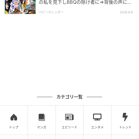
の私を見下しBBQの除け者に⇒背後の声に突
然青ざめたワケ
ベビーカレンダー
2026.8.8
出典：select.mamastar.jp
私が手のつけられない長女の様子をグチると、同僚は
冗談まじりに「私なら（長女の分のごはんを）捨てち
ゃう」と話しつつ、「イシダさんの対応はまちがって
ない」と言ってくれました。
その日私が仕事から帰宅すると、次女は長女が担任と
話しているのを見たと言ってきたのです。
私は長女が担任に「虐待された」と訴えたんだと思
い、少しドキッとしました。
カテゴリ一覧
しかし次女から「お姉ちゃん、先生に怒られてたよ」
と聞き、ひとまず大ごとにはならないと感じてひと安
心しました。
しかし夕食時、長女の担任から電話がかかってきたの
トップ
マンガ
エピソード
エンタメ
トレンド
です。