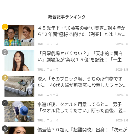
総合記事ランキング
４５歳年下・“加藤茶の妻”が暴露…朝４時か
ら“２年間”極秘で続けた【副業】とは「お金
を稼ぐのって大変」
TRILL ニュース
2026.8.6
「日曜劇場ヤバくない？」「天才的に面白
い」劇場版が“興収１５億”を記録！「一生言
い続ける」放送後も続く“切望の声”
TRILL ニュース
2026.8.5
隣人「そのブロック塀、うちの所有物です
が…」40代夫婦が新築庭に設置したフェン
ス、直後に迫られた"顛末"
ウーマンエキサイト
TRILL ニュース
2026.8.6
水遊び後、タオルを用意してると… 男子
「タオル貸してください」断った直後、親が
大声で放った一言に絶句
TRILL ニュース
2026.8.6
偏差値７０超え『超難関校』出身！「次元が