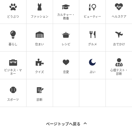
ウーマンエキサイト
カルチャー・
どうぶつ
ファッション
ビューティー
ヘルスケア
教養
暮らし
住まい
レシピ
グルメ
おでかけ
ビジネス・マ
心理テスト・
クイズ
恋愛
占い
ネー
診断
ウーマンエキサイト
スポーツ
診断
ページトップへ戻る