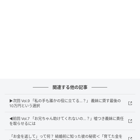
ウーマンエキサイト
関連する他の記事
▶︎次回 Vol.9 「私の手も誰かの役に立てる…？」 義妹に貸す最後の
10万円という選択
◀︎前回 Vol.7 「お兄ちゃん助けてくれないの…？」嘘つき義妹に責任
を取らせるには
ウーマンエキサイト
「お金を返して」って何？ 結婚前に知った彼の秘密＜「育てた金を