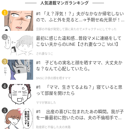
人気連載マンガランキング
#1 「え？浮気！？」夫がなかなか帰宅しない
ので、ふと外を見ると…→予期せぬ光景が！
｜旦那の不倫が発覚して頭に来たのでメチャ
旦那の不倫が発覚して頭に来たのでメチャクチャにしてやった
クチャにしてやった
最初に感じた違和感…普段マメに連絡をして
ウーマンエキサイト
こない夫からのLINE【され妻なつこ Vol.1】
され妻なつこ
#1 子どもの実名と顔を晒すママ、大丈夫か
な？なんて心配していたら。
SNSに子供の顔を晒すママ
#1 「ママ、生きてるよね？」寝ていると思
って部屋を開けたら
ママが家出した
#1 出産の喜びに包まれたあの瞬間。我が子
を一番最初に抱いたのは、夫の不倫相手でし
た。
助産師と不倫した夫の末路
ウーマンエキサイト