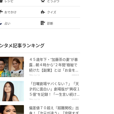
レシピ
どうぶつ
おでかけ
クイズ
占い
診断
ンタメ記事ランキング
４５歳年下・“加藤茶の妻”が暴
露…朝４時から“２年間”極秘で
続けた【副業】とは「お金を稼
ぐのって大変」
TRILL ニュース
2026.8.6
「日曜劇場ヤバくない？」「天
才的に面白い」劇場版が“興収１
５億”を記録！「一生言い続け
る」放送後も続く“切望の声”
TRILL ニュース
2026.8.5
偏差値７０超え『超難関校』出
身！「次元が違う」「完璧すぎ