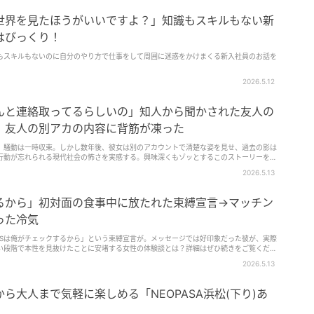
世界を見たほうがいいですよ？」知識もスキルもない新
はびっくり！
もスキルもないのに自分のやり方で仕事をして周囲に迷惑をかけまくる新入社員のお話を
2026.5.12
んと連絡取ってるらしいの」知人から聞かされた友人の
後、友人の別アカの内容に背筋が凍った
り、騒動は一時収束。しかし数年後、彼女は別のアカウントで清楚な姿を見せ、過去の影は
行動が忘れられる現代社会の怖さを実感する。興味深くもゾッとするこのストーリーを訪
んか。
2026.5.13
するから」初対面の食事中に放たれた束縛宣言→マッチン
った冷気
NSは俺がチェックするから」という束縛宣言が。メッセージでは好印象だった彼が、実際
い段階で本性を見抜けたことに安堵する女性の体験談とは？詳細はぜひ続きをご覧くださ
2026.5.13
ら大人まで気軽に楽しめる「NEOPASA浜松(下り)あ