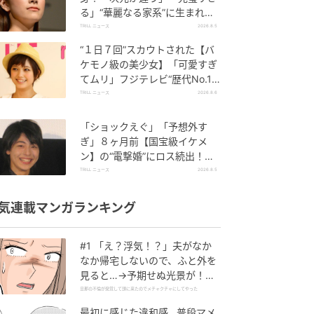
る」“華麗なる家系”に生まれた
【規格外の逸材】
TRILL ニュース
2026.8.5
“１日７回”スカウトされた【バ
ケモノ級の美少女】「可愛すぎ
てムリ」フジテレビ“歴代No.1
作”で輝いた『美人女優』
TRILL ニュース
2026.8.6
「ショックえぐ」「予想外す
ぎ」８ヶ月前【国宝級イケメ
ン】の“電撃婚”にロス続出！興
収“９５億超え”シリーズで輝い
TRILL ニュース
2026.8.5
た逸材
気連載マンガランキング
#1 「え？浮気！？」夫がなか
なか帰宅しないので、ふと外を
見ると…→予期せぬ光景が！｜
旦那の不倫が発覚して頭に来た
旦那の不倫が発覚して頭に来たのでメチャクチャにしてやった
のでメチャクチャにしてやった
最初に感じた違和感…普段マメ