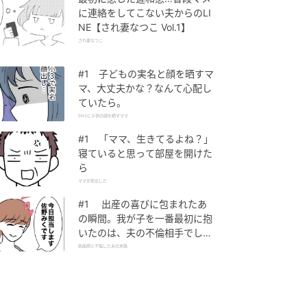
に連絡をしてこない夫からのLI
NE【され妻なつこ Vol.1】
され妻なつこ
#1 子どもの実名と顔を晒すマ
マ、大丈夫かな？なんて心配し
ていたら。
SNSに子供の顔を晒すママ
#1 「ママ、生きてるよね？」
寝ていると思って部屋を開けた
ら
ママが家出した
#1 出産の喜びに包まれたあ
の瞬間。我が子を一番最初に抱
いたのは、夫の不倫相手でし
た。
助産師と不倫した夫の末路