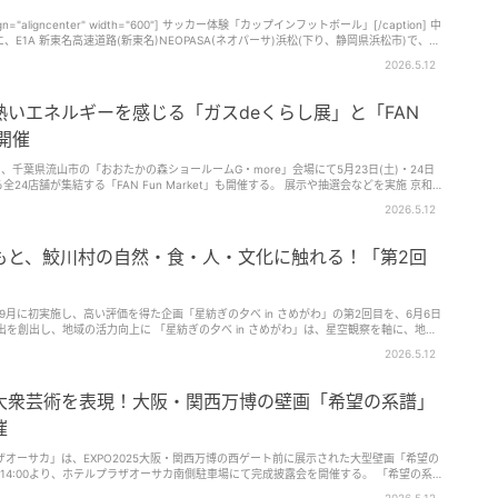
" align="aligncenter" width="600"] サッカー体験「カップインフットボール」[/caption] 中
、E1A 新東名高速道路(新東名)NEOPASA(ネオパーサ)浜松(下り、静岡県浜松市)で、
加できる体験型イベント [caption
2026.5.12
r" width="600"] バレーボール体験[/caption] 「NEOPASA浜松(下り)あそびフェ
に屋外イベントスペースにて、浜松市にゆかりのある団体が集まり、スポーツや伝統遊び、eスポー
カー体験「カップインフットボール」ブー
いエネルギーを感じる「ガスdeくらし展」と「FAN
er" width="600"] eス
時開催
gn="aligncenter" width="600"] けん玉体験・けん玉検定[/caption] さらに、黄桜じいじ
を、千葉県流山市の「おおたかの森ショールームG・more」会場にて5月23日(土)・24日
する「FAN Fun Market」も開催する。 展示や抽選会などを実施 京和
器をはじめ住宅設備機器も取り扱う地域密着型の企業を目指し、安心で快適な暮らしを提
2026.5.12
スコット「イブちゃん」、 湖西市公式コミュニケーションキャラク
ジナルキャラクター「みちまるくん」と一緒に、屋内・屋外を散歩する。 キャラクタ
ラ企業として利用者へのサービス提供を通じて、安心で快適な暮らしを届けていく。 当
00/2回目12:00/3回目14:00で、各回約30分だ。なお、内容やスケジュールに変更の可
乾燥機の他にも、キッチン、バス、トイレ、洗面台などを多数展示。下取りセールや成約
もと、鮫川村の自然・食・人・文化に触れる！「第2回
能だ。成約抽選会では、2万円以上の成約をした人に、1等5,500円引き、2等3,300円
る。レシートと食券の合算は可能。 ジュビロ磐田に所属している選手のサ
催。子ども限定のお菓子
で人気のキッチンカーが出店 [caption
、水ヨーヨーつり、キャラクターすくい、風船プレゼントが用意されている。また、クレ
igncenter" width="600"] 出店キッチンカー(コッペのぱんきち)[/caption] 屋外イベントス
一人でも参加できる。 地域で活躍する24店舗が集結するコラボマ
9月に初実施し、高い評価を得た企画「星紡ぎの夕べ in さめがわ」の第2回目を、6月6日
元浜松や近隣地域で人気のキッチンカーが集結。ロイヤルケバブのケバブや、丸昌きのこ園の浜
サンドなど、バラエティ豊かなグルメを楽しめる。 「NEOPASA浜松(下り)
mini診断、ネイルケア、ハンドメイド雑貨販売、花の販売、タロットカード占い、ナチ
子で参加できるプログラム。 第2回となる今回は、内容をさらに充実
しんでみては。 ■NEOPASA浜松(下り)あそびフェス2026 開
2026.5.12
の地域の事業者、全24店舗が出店。地域で活躍する老舗から新しい店舗まで、熱いエネル
る。 同イベントは、「ふくしまDC(デスティネーションキ
0 ※雨天時は内容を変更して実施、中止の際は公式ウェブサイトで発表 開催場所：E1A 新東名
辺地域からの来訪増加が見込まれるなか、鮫川村の象徴ともいえる美しい星空の魅力を全
NEOPASA浜松(下り) 住所：静岡県浜松市浜名区都田町 詳細：https://sapa.c-nexco.co.jp/special?id=2243 (yukari)
していくという。 「2026ガスdeくらし展」や「FAN Fun
大衆芸術を表現！大阪・関西万博の壁画「希望の系譜」
 開催概要 開催期間：5月23日(土)・24日
客のみならず村民にとっても誇りと喜びを感じられる交
分 開催場所：京和ガス おおたかの森ショールームG・more 2階 住所：千葉県流山市おおたか
ログラムの内容を紹介していこう。 「オリジ
催
料 イベント紹介ページ：https://www.keiwagas.co.jp/events.html ■FAN
空をテーマに、自分だけの星座を描き、灯りをともせば燈篭としても、写真立てとしても
かの森ショールームG・more 4階 入場料：無料 公式Instagram：
作品は持ち帰ることができ、旅の思い出になる。 [caption
オーサカ」は、EXPO2025大阪・関西万博の西ゲート前に展示された大型壁画「希望の
諸般の事情によりイベント
"600"] 天文愛好会[/caption] [caption id="attachment_1605232"
4:00より、ホテルプラザオーサカ南側駐車場にて完成披露会を開催する。 「希望の系
容が変更または中止になる場合がある (山本えり)
東京大学大学院理学系研究科 特任研究員 吉田英人さん[/caption] また、「天文愛好会による
がけたもの。「Study：大阪関西国際芸術祭 / EXPO PUBLIC ART」の一環として制作
2026.5.12