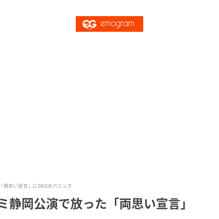
た「両思い宣言」にSNS大パニック
ァンミ静岡公演で放った「両思い宣言」