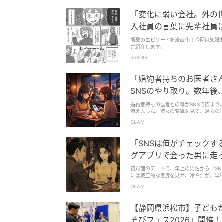
「変化に弱い会社。外の
入社員の言葉に先輩社員
衝撃のエピソードを漫画化！今回は知識
ご紹介します。
andGIRL
「婚約者持ちのお医者さ
SNSのやり取り。数年
婚約者持ちの医者との噂がSNSで広ま
消え去った。彼女の変貌を見て、過去の
れて、彼女の未来を一緒に考えてみませ
GLAM
「SNSは俺がチェック
グアプリで会った男に走
初対面のデートで、年上の男性から「S
には威圧的な態度を見せ、冷や汗が。早
い。
GLAM
【静岡県浜松市】子どもか
そびフェス2026」開催！