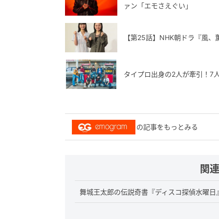
ァン「エモさえぐい」
【第25話】NHK朝ドラ『風
タイプロ出身の2人が牽引！7人
の記事をもっとみる
関
舞城王太郎の伝説奇書『ディスコ探偵水曜日