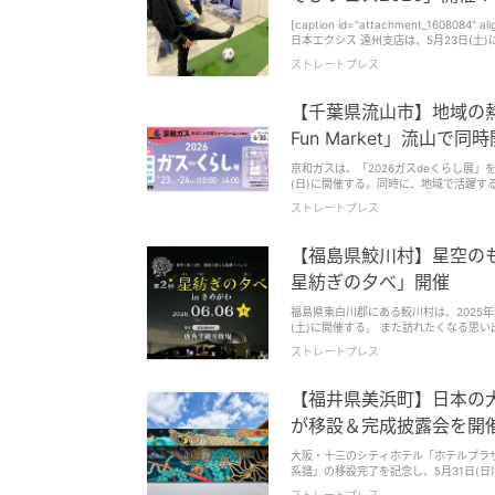
[caption id="attachment_1608084
日本エクシス 遠州支店は、5月23日(土)に
「NEOPASA浜松(下り)あそびフェス2026」を開催する。 子どもから大人まで気軽に参
ストレートプレス
id="attachment_1608085" align="aligncente
ス2026」では、10:00～16:00
ツなど、多彩な「あそび」体験ブースを出展するとのこと。 ジュビロ磐田によるサッ
【千葉県流山市】地域の熱
スや、ブレス浜松によるバレーボール体験ブース、 [caption id="attachment_1608088" align="aligncent
ポーツ体験[/caption] 静岡医療科学専門大学校によるeスポーツ体験ブースや、ストレッチ・脳トレ・体力測定体験ブース、
Fun Market」流山で同
[caption id="attachment_1608086" ali
によるけん玉体験・けん玉検定ブース、 [caption id="attachment_1608087" align="aligncenter" width="600"] 指スケートボ
京和ガスは、「2026ガスdeくらし展」
ード体験[/caption] 神田工業による指スケートボード体験ブースなど、様々な「あそび」を体験できる。 キャラクターグリーテ
(日)に開催する。同時に、地域で活躍する全24店舗が集結
ィングを実施 屋外イベントスペースや屋内各所では、キャラクターグリーティングを実施。 ジュビロ磐田クラブマスコットの
ガスグループは、流山市を中心にガス機
ストレートプレス
「ジュビロくん」「ジュビィちゃん」や、ブレス浜松公式マ
供できる企業を目指している。 「2026ガスdeくらし展」は、地域の熱いエネルギーを感じながら、流山の街を知り、楽しむこと
ターの「うなぽん」が、NEXCO中日本オリ
ができる2日間。地域を盛り上げるインフ
ーグリーティングの開催時間は、1回目10:
日は、ビルトインコンロ、給湯器、衣類
【福島県鮫川村】星空の
能性がある。 お買物券などが当たるガラポン抽選会開催 屋内ベーカリー横では、11:00～16:00に、購入レシートまたは食券で税
抽選会も行われるので、お得に買い替えが可
込2,000円毎に一回参加できるガラポン抽選会を開催す
引き、3等1,100円引きのいずれかが必ず当たる。 また、ショールーム2階では「えんにち」イベントを開
星紡ぎの夕べ」開催
イン色紙や、NEOPASA浜松で使える電子お買物券などが当たる。 地元
つかみのほか、バンバンシューティング
id="attachment_1608090" align="al
ープづくりの体験イベントを体験料無料で開催。親子、夫婦、
福島県東白川郡にある鮫川村は、2025年
ペースでは、10:00～16:00に、地
ーケット 「2026ガスdeくらし展」と同時開催される「FAN Fun Market」には、弁当、パン・ベーグル、ドリンク、焼き菓子、
(土)に開催する。 また訪れたくなる思い出を創出し、地域の活力向上に 「星紡ぎの夕べ in さめがわ」は、星空観察を軸に、地元
松産きのこの天ぷら、コッペのぱんきちのコッペパン
ヘッド・耳つぼマッサージ、リップカラー
食材を生かした食事提供やクラフト制作を組み合わせた、親
あそびフェス2026」で、様々な体験型イベントや食事、買い物を楽
ストレートプレス
ュラル石鹸づくり体験など、様々な種類
させ、自然・食・文化を通じて鮫川村の魅力を体感できる機会を提供す
催日時：5月23日(土)10:00～16:0
ギーを感じることができる。 このコラボマーケットを通じて、地域の人に地域の新たな魅力や多様な発見をもたらす機会を創出
ャンペーン)」を契機に、県外および周
し、出店事業者と一緒に流山市を盛り上げ、活性化できるよう目指
国に発信することを目的に企画された。 第2回となる今回は、自然・食・人・文化が融合した“鮫川村ならでは”の体験を通じて、
【福井県美浜町】日本の
Market」に出かけて、地域の新たな魅力を体験してみては。 ■2026ガスdeくらし展
来訪者に「また訪れたい」と感じてもらえる思い出の創出を目指す。 観光
(日) 開催時間：10時00分～16時00
流の場を創出し、地域の活力向上につなげていきたい意向だ。 プログラムの内容 プ
が移設＆完成披露会を開
の森東1-9-6 京和ガスおおたかの森ビル 入場料：無
ナル星座づくりワークショップ」は、星
Fun Market 開催場所：京和ガスおおた
使える作品に仕上げるワークショップ。完成した
大阪・十三のシティホテル「ホテルプラザ
https://www.instagram.com/fanfunmarket/ 京和ガスグループHP：https://www.keiwagas.co.jp ※
id="attachment_1605231" align="aligncenter" width=
系譜」の移設完了を記念し、5月31日(日)1
内
align="aligncenter" width="598"] 
譜」は、アーティストのBAKIBAKI氏が手
ストレートプレス