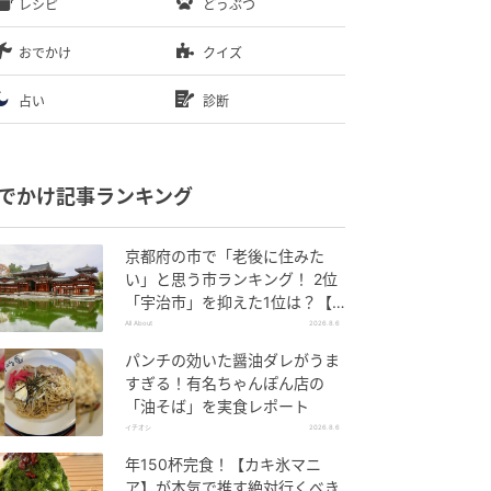
レシピ
どうぶつ
おでかけ
クイズ
占い
診断
でかけ記事ランキング
京都府の市で「老後に住みた
い」と思う市ランキング！ 2位
「宇治市」を抑えた1位は？【2
026年調査】
All About
2026.8.6
パンチの効いた醤油ダレがうま
すぎる！有名ちゃんぽん店の
「油そば」を実食レポート
イチオシ
2026.8.6
年150杯完食！【カキ氷マニ
ア】が本気で推す絶対行くべき