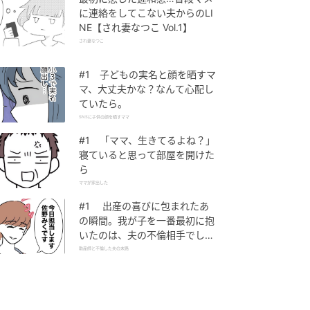
に連絡をしてこない夫からのLI
NE【され妻なつこ Vol.1】
され妻なつこ
#1 子どもの実名と顔を晒すマ
マ、大丈夫かな？なんて心配し
ていたら。
SNSに子供の顔を晒すママ
#1 「ママ、生きてるよね？」
寝ていると思って部屋を開けた
ら
ママが家出した
#1 出産の喜びに包まれたあ
の瞬間。我が子を一番最初に抱
いたのは、夫の不倫相手でし
た。
助産師と不倫した夫の末路