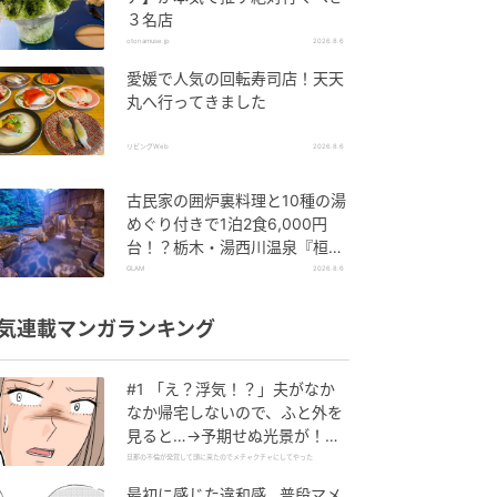
３名店
otonamuse.jp
2026.8.6
愛媛で人気の回転寿司店！天天
丸へ行ってきました
リビングWeb
2026.8.6
古民家の囲炉裏料理と10種の湯
めぐり付きで1泊2食6,000円
台！？栃木・湯西川温泉『桓武
平氏ゆかりの宿 揚羽』で叶う秘
GLAM
2026.8.6
境ステイ
気連載マンガランキング
#1 「え？浮気！？」夫がなか
なか帰宅しないので、ふと外を
見ると…→予期せぬ光景が！｜
旦那の不倫が発覚して頭に来た
旦那の不倫が発覚して頭に来たのでメチャクチャにしてやった
のでメチャクチャにしてやった
最初に感じた違和感…普段マメ