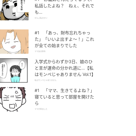
私話したよね？ ねぇ、それで
も…
ぜんぶ私のせい
#1 「あっ、財布忘れちゃっ
た」「いいよ出すよ〜！」これ
が全ての始まりでした
ママ友の財布
入学式からわずか3日、娘のひ
と言が運命の分かれ道に…【私
はモンペじゃありません Vol.1】
私はモンペじゃありません
#1 「ママ、生きてるよね？」
寝ていると思って部屋を開けた
ら
ママが家出した