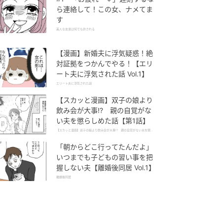
ら連絡して！この女、ナメてま
す
美人な友達は何でも許される
【漫画】新婚夫に浮気疑惑！絶
対証拠をつかんでやる！【エリ
ート夫に浮気された話 Vol.1】
エリート夫に浮気された話
【スカッと漫画】双子の娘より
飲み会が大事!? 親の自覚がな
い夫を懲らしめた話【第1話】
【スカッと漫画】双子の娘より飲み会が大事!? 親の自覚がない夫を懲ら
しめた話
「朝からどこ行ってたんだよ」
いつまでも子どもの習い事を把
握しない夫【離婚後同居 Vol.1】
離婚後同居