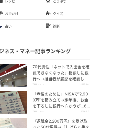
レシピ
どうぶつ
おでかけ
クイズ
占い
診断
ジネス・マネー記事ランキング
70代男性「ネットで入出金を確
認できなくなった」相談しに銀
行へ→担当者が履歴を確認した
ところ…判明した“恐ろしい事
TRILL ニュース
2026.8.8
実”
「老後のために」NISAで“2,90
0万”を積み立て→定年後、お金
を下ろしに銀行へ向かうが…60
代男性を襲った“想定外の落とし
TRILL ニュース
2026.8.7
穴”
『退職金2,200万円』を受け取
った50代男性→「しばらく手を