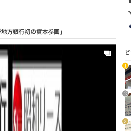
が地方銀行初の資本参画」
ビ