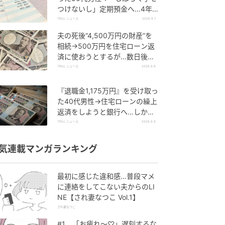
つけないし」定期預金へ…4年
後、通帳を見て“青ざめたワケ”
TRILL ニュース
2026.8.7
夫の死後“4,500万円の財産”を
相続→500万円を住宅ローン返
済に使おうとするが…数日後、
判明した事実に妻が“絶句したワ
TRILL ニュース
2026.8.8
ケ”
『退職金1,175万円』を受け取っ
た40代男性→住宅ローンの繰上
返済をしようと銀行へ…しか
し、窓口で告げられた“想定外の
TRILL ニュース
2026.8.8
事実”
気連載マンガランキング
最初に感じた違和感…普段マメ
に連絡をしてこない夫からのLI
NE【され妻なつこ Vol.1】
され妻なつこ
#1 「お疲れ〜♡」遅刻するな