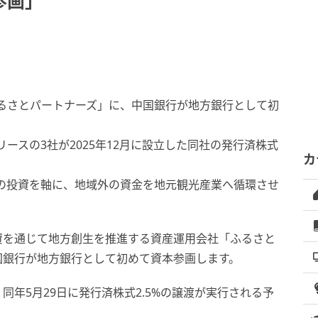
参画」
ふるさとパートナーズ」に、中国銀行が地方銀行として初
和リースの3社が2025年12月に設立した同社の発行済株式
カ
の投資を軸に、地域外の資金を地元観光産業へ循環させ
資を通じて地方創生を推進する資産運用会社「ふるさと
国銀行が地方銀行として初めて資本参画します。
、同年5月29日に発行済株式2.5%の譲渡が実行される予