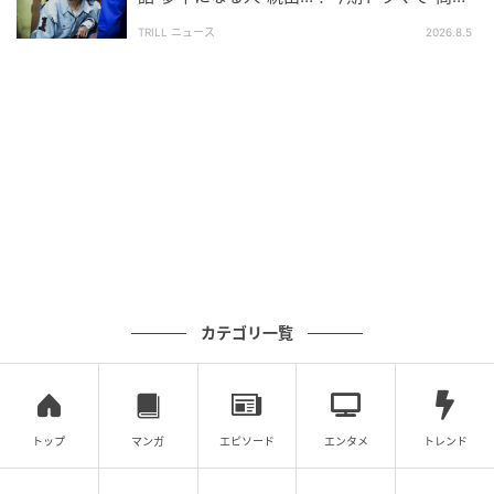
出典：ドラマ『この味もまたいつか恋しくなる』NHK
価”が続く【カンテレ夏ドラマ】
公式サイトより
TRILL ニュース
2026.8.5
ライター：北村有（Kitamura Yuu）
主にドラマや映画のレビュー、役者や監督インタビュ
ー、書評コラムなどを担当するライター。可処分時間
はドラマや映画鑑賞、読書に割いている。X：
@yuu_uu_
次の記事
#1 「ママ、生きてるよね？」寝ていると思
って部屋を開けたら
カテゴリ一覧
の記事をもっとみる
トップ
マンガ
エピソード
エンタメ
トレンド