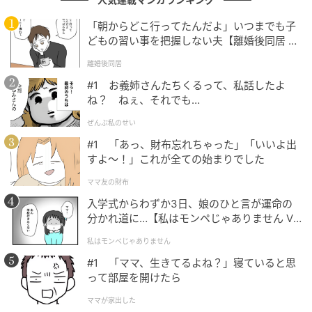
料理を口にした瞬間、視線がふっと遠くへ行く。その
一瞬だけで、一本の短編が始まってしまう。そんな絵
「朝からどこ行ってたんだよ」いつまでも子
どもの習い事を把握しない夫【離婚後同居 Vo
が、もう想像できる。
l.1】
離婚後同居
#1 お義姉さんたちくるって、私話したよ
駅からの帰り道に、ふと思い出すような
ね？ ねぇ、それでも…
ぜんぶ私のせい
脚本を手がけるのは坪田文。NHKの作品などで、街の
#1 「あっ、財布忘れちゃった」「いいよ出
匂いや人の感情のひだを丁寧に紡いできた彼女が、燃
すよ〜！」これが全ての始まりでした
え殻の文章に宿る情緒をどう翻訳するのか。
ママ友の財布
入学式からわずか3日、娘のひと言が運命の
本来ならエッセイは、読み手のなかに私的な光景を立
分かれ道に…【私はモンペじゃありません Vo
ち上げることで成立する文芸だと思う。だからこそド
l.1】
私はモンペじゃありません
ラマ化には、その
“読み手の余白”を奪ってしまわない
#1 「ママ、生きてるよね？」寝ていると思
ための工夫が要る。
って部屋を開けたら
その点、60分×2話という構成は潔い。言葉や表現を詰
ママが家出した
め込みすぎず、心地よい名残を残してくれるはずだ。