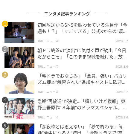
原作のテーマは、味にまつわる8つのストーリー。2話
エンタメ記事ランキング
の枠にすべてを盛り込むよりも、いくつかの物語を徹
初回放送からSNSを賑わせている注目作「今
底的に研ぎ澄ますほうが、この作品には似合う気がし
週も！？」「すごすぎる」公式Xからの“嬉し
てならない。味の記憶とは、数が多ければ強いという
い報告”に視聴者歓喜【土曜ドラマ】
TRILL ニュース
2026.8.7
ものではないから。むしろ、たったひとつの味が、人
朝ドラ終盤の“演出”に気付く声が続出「今日
生のある季節をまるごと連れてきてしまう。
だからこそ」「このまま視聴を続けた」放送
日に重ねた“意味”
決して派手なエンタメではなく、駅からの帰り道にふ
TRILL ニュース
2026.8.6
と思い出すようなドラマ。秋の夜長、冷めかけた湯気
「朝ドラでおなじみ」「全員、強い」バカリ
のような淡い気配が、明日を生きる自分をほんの少し
ズム脚本“解禁された”追加キャストに歓迎の
声！新【NHK連続テレビ小説】
変えてくれるようなドラマになるはず。燃え殻の言葉
TRILL ニュース
2026.8.7
と、高橋一生の持つ静けさが交わるとき、そこに生ま
急遽“再放送”が決定…「嬉しいけど複雑」東
れる変化は静かであっても、決して揺らぐことはな
野圭吾原作“８年前”のドラマスペシャル、 放
い。
送内容“変更”に反響
TRILL ニュース
2026.8.6
「深夜枠とは思えない」「秒で終わる」毎
話“夢中になる人”続出…！今期ドラマで“高評