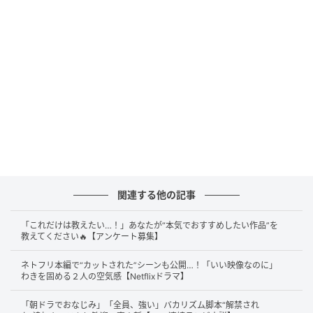
息苦しい、生活のリアル
関連する他の記事
「これだけは教えたい…！」あなたが“本気でおすすめしたい作品”を
教えてください🔥【アンケート募集】
ネトフリ本編で“カットされた”シーンも公開…！「いい映像なのに」
わきを固める２人の空気感【Netflixドラマ】
高橋一生(C)SANKEI
「朝ドラでおなじみ」「全員、強い」バカリズム脚本“解禁され