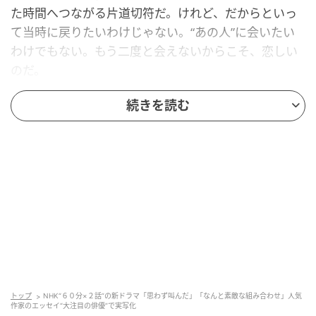
た時間へつながる片道切符だ。けれど、だからといっ
て当時に戻りたいわけじゃない。“あの人”に会いたい
わけでもない。もう二度と会えないからこそ、恋しい
のだ。
エッセイスト・燃え殻が描きだす切なさは、日常のな
続きを読む
かに見え隠れする喪失に、そっと重なる。
ドラマティ
ックでない代わりに、私たちは自分の記憶の引き出し
を、勝手に、ガラガラと開けさせられてしまう。
この
作品の一番の強さは、そこにある。
ドラマになっても、きっと“食”が主役の顔をしながら、
本当に描かれるのは“ついに言いそびれてしまった感
情”のはずだ。料理や酒の味は、言葉の代わりにずっと
残る。ときには、言葉よりも正直に。その率直さは、
傷口を刺激することもあれば、頼りない救いになるこ
ともある。
トップ
NHK“６０分×２話”の新ドラマ「思わず叫んだ」「なんと素敵な組み合わせ」人気
作家のエッセイ“大注目の俳優”で実写化