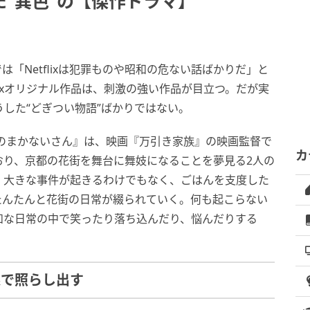
“異色”の【傑作ドラマ】
は「Netflixは犯罪ものや昭和の危ない話ばかりだ」と
lixオリジナル作品は、刺激の強い作品が目立つ。だが実
そうした“どぎつい物語”ばかりではない。
ちのまかないさん』は、映画『万引き家族』の映画監督で
カ
おり、京都の花街を舞台に舞妓になることを夢見る2人の
。大きな事件が起きるわけでもなく、ごはんを支度した
たんたんと花街の日常が綴られていく。何も起こらない
和な日常の中で笑ったり落ち込んだり、悩んだりする
。
線で照らし出す