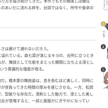
あり方を描き続けてきた。本作でもその眼差しは健在
ちのあいだに流れる絆を、台詞ではなく、所作や食卓の
しさは避けて通れないだろう。
に溢れている。森七菜が演じるキヨの、台所に立つとき
れが、舞妓として化粧をまとった瞬間に立ち上る凛とし
という普遍的な強度が宿る。
物だ。橋本愛の舞妓姿は、息を呑むほど美しく、同時に
界が背負ってきた時間の厚みを感じさせる。一方、松岡
で、型破りな存在だ。溌剌とした魅力で、凛とした美し
彼女が登場すると、一段と画面がにぎやかになってい