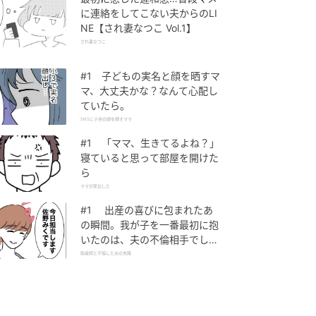
に連絡をしてこない夫からのLI
NE【され妻なつこ Vol.1】
され妻なつこ
#1 子どもの実名と顔を晒すマ
マ、大丈夫かな？なんて心配し
ていたら。
SNSに子供の顔を晒すママ
#1 「ママ、生きてるよね？」
寝ていると思って部屋を開けた
ら
ママが家出した
#1 出産の喜びに包まれたあ
の瞬間。我が子を一番最初に抱
いたのは、夫の不倫相手でし
た。
助産師と不倫した夫の末路