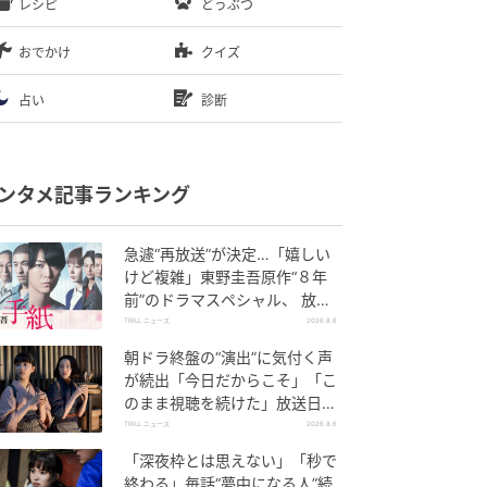
レシピ
どうぶつ
おでかけ
クイズ
占い
診断
ンタメ記事ランキング
急遽“再放送”が決定…「嬉しい
けど複雑」東野圭吾原作“８年
前”のドラマスペシャル、 放送
内容“変更”に反響
TRILL ニュース
2026.8.6
朝ドラ終盤の“演出”に気付く声
が続出「今日だからこそ」「こ
のまま視聴を続けた」放送日に
重ねた“意味”
TRILL ニュース
2026.8.6
「深夜枠とは思えない」「秒で
終わる」毎話“夢中になる人”続