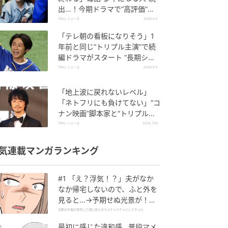
出…！今期ドラマで“高評価”が
続く【カンテレ夏ドラマ】
TRILL ニュース
2026.8.5
「テレ朝の看板になりそう」1
年前と同じ“トリプル主演”で続
編ドラマがスタート “長期シリ
ーズ”を予感させる安定感
TRILL ニュース
2026.8.5
「地上波に戻れないレベル」
「ネトフリにも負けてない」“コ
ナン映画”脚本家と“トリプル主
演”が話題のアマプラドラマ
TRILL ニュース
2026.7.30
気連載マンガランキング
#1 「え？浮気！？」夫がなか
なか帰宅しないので、ふと外を
見ると…→予期せぬ光景が！｜
旦那の不倫が発覚して頭に来た
旦那の不倫が発覚して頭に来たのでメチャクチャにしてやった
のでメチャクチャにしてやった
最初に感じた違和感…普段マメ