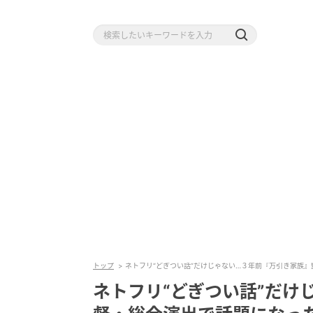
トップ
ネトフリ“どぎつい話”だけじゃない…３年前『万引き家族』
ネトフリ“どぎつい話”だけ