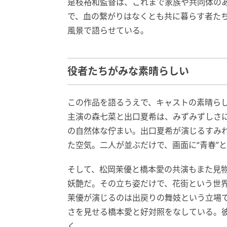
是枝裕和監督は、これまで家族や共同体の
で、血の繋がりはなくとも共に暮らす者た
風景で語らせている。
役者たちがみな素晴らしい
この作品を語るうえで、キャストの素晴ら
主演の森七菜と出口夏希は、みずみずしさ
の自然体な佇まい。出口夏希が演じるすみ
た空気。二人が並ぶだけで、画面に“青春”
そして、松岡茉優と橋本愛の共演もまた見
妖艶だ。その立ち姿だけで、花街という世
茉優が演じるのは出戻りの舞妓という立場
さを見せる橋本愛と好対照をなしている。
く。