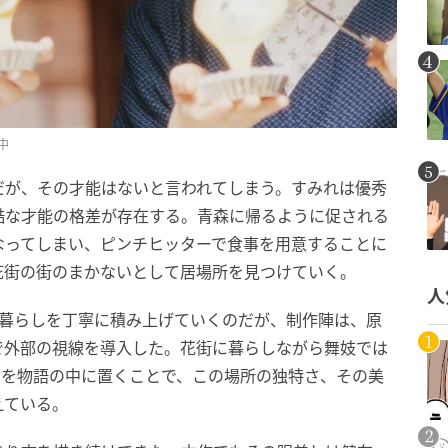
中
だが、その才能はないと言われてしまう。すみれは優秀
酷な才能の格差が存在する。青森に帰るように促される
なってしまい、ピンチヒッターで食事を用意することに
花街の街のまかないとして居場所を見つけていく。
人
の暮らしを丁寧に積み上げていくのだが、制作陣は、原
で外部の視線を導入した。花街に暮らしながら舞妓では
在を物語の中に置くことで、この場所の独特さ、その美
えている。