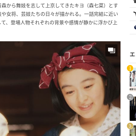
青森から舞妓を志して上京してきたキヨ（森七菜）とす
妓や女将、芸妓たちの日々が描かれる。一話完結に近い
して、登場人物それぞれの背景や感情が静かに浮かび上
エ