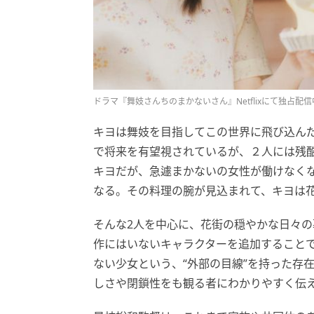
ドラマ『舞妓さんちのまかないさん』Netflixにて独占配信
キヨは舞妓を目指してこの世界に飛び込ん
で将来を有望視されているが、２人には残
キヨだが、急遽まかないの女性が働けなく
なる。その料理の腕が見込まれて、キヨは
そんな2人を中心に、花街の穏やかな日々
作にはいないキャラクターを追加すること
ない少女という、“外部の目線”を持った存
しさや閉鎖性をも観る者にわかりやすく伝