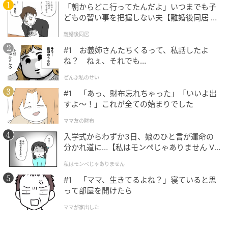
生徒たちへの髪型変更命令は、衛生の理屈としては理
「朝からどこ行ってたんだよ」いつまでも子
解できる。しかし生徒たちの反発心は、髪型の問題で
どもの習い事を把握しない夫【離婚後同居 Vo
はなく、自分は何を学びに来たのかという誇りの問題
l.1】
離婚後同居
からだろう。
#1 お義姉さんたちくるって、私話したよ
ね？ ねぇ、それでも…
日本髪を捨てることは、文化を捨てる行為であると同
時に、“個”を脱いで“役”を着ることでもある。看護婦と
ぜんぶ私のせい
しての身体をつくる、その最初の工程が頭から始まる
#1 「あっ、財布忘れちゃった」「いいよ出
すよ〜！」これが全ての始まりでした
のが、酷でもある。
ママ友の財布
清掃訓練やエプロンづくりが延々と続くのも同じだ。
入学式からわずか3日、娘のひと言が運命の
視聴者もまた、どうか医療の知識を教えてやってほし
分かれ道に…【私はモンペじゃありません Vo
いと思うだろう。とりわけ多江（生田絵梨花）の苛立
l.1】
私はモンペじゃありません
ちは凄まじい。
#1 「ママ、生きてるよね？」寝ていると思
って部屋を開けたら
しかし、バーンズ先生は頑なに説明しない。そんな説
明不足のストレスを、作品は意図的に観る側へも流し
ママが家出した
込む。
視聴者は、りんたちと同じ教室に閉じ込めら