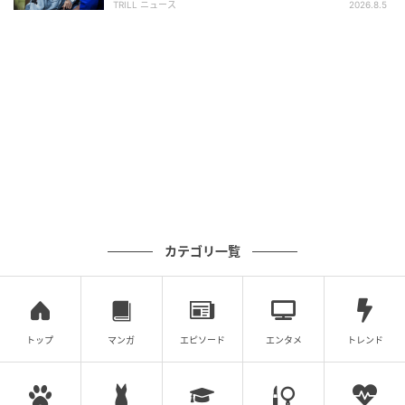
分が感染しないこと。近づきすぎないこと。りんの優
TRILL ニュース
2026.8.5
しさは否定されたのではなく、形を変えるよう求めら
れたのだ。
水一杯が示した差
カテゴリ一覧
トップ
マンガ
エピソード
エンタメ
トレンド