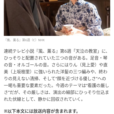
『風、薫る』第6週（C）NHK
連続テレビ小説『風、薫る』第6週「天泣の教室」に、
ひっそりと配置されていた三つの音がある。足音・琴
の音・オルゴールの音。さらにはりん（見上愛）や直
美（上坂樹里）に強いられた洋髪の三つ編みや、終わ
りの見えない清掃、そして“顔を近づける優しさ”への
一喝も重要な要素だった。今週のテーマは“看護の厳し
さ”だが、その厳しさは、演出の細部にひっそり仕込ま
れた伏線として、静かに回収されていく。
※以下本文には放送内容が含まれます。