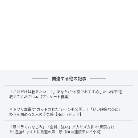
この演出自体が、看護の真髄を示す「観察
（Observe）」を象徴しているようだ。観察とは、見
ることだけではない。呼吸、衣擦れ、咳の湿り気。患
者の異変はしばしば音となって表出する。休日の和や
かな散歩回……の皮を被ったまま、物語は視聴者の感覚
に小さな違和を残す。
さらに、トメが瑞穂屋のオルゴールに惹かれるシーン
も効いている。機械仕掛けの音色は、舶来品の可愛ら
しさ以上に、規律や手順の象徴として響く。一定の旋
関連する他の記事
律を正確に刻み続ける音は、バーンズ先生の理想が目
「これだけは教えたい…！」あなたが“本気でおすすめしたい作品”を
指す“正確さ”を、先回りして示しているかのよう。
教えてください🔥【アンケート募集】
優しさではなく、再現性のある手順で命を救う。その
ネトフリ本編で“カットされた”シーンも公開…！「いい映像なのに」
わきを固める２人の空気感【Netflixドラマ】
価値観が、まだ言葉になる前に、音として染み込んで
くるのだ。
「朝ドラでおなじみ」「全員、強い」バカリズム脚本“解禁され
た”追加キャストに歓迎の声！新【NHK連続テレビ小説】