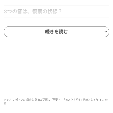
3つの音は、観察の伏線？
第6週において、りんや直美と同窓のトメ（原嶋凛）
続きを読む
が、“バーンズ先生（エマ・ハワード）の足音が怖くて
耳をすませるようになったら、遠くの音まで聞こえる
ようになった”と語る場面は、何気ないシーンに見えて
実は示唆に富んでいる。SNS上でも「音が重要？」
「まさかすぎる」と密かに話題に挙がっていた
“3つの
音”のうち、足音がキーワードとして立ち上がってくる
のだ。
その研ぎ澄まされた耳が拾い上げるのが、日本橋・瑞
穂屋前の琴の音。目で探すのではなく、音に導かれて
辿り着く再会とでも言おうか、そこにはりんの母・美
トップ
朝ドラの“緻密な”演出が話題に「重要？」「まさかすぎる」伏線となった“３つ”の
音
津（水野美紀）がいる。