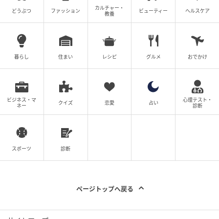
カルチャー・
どうぶつ
ファッション
ビューティー
ヘルスケア
『風、薫る』第6週（C）NHK
教養
道端のラムネを見て、娘の環（英茉）が喜びそうだと
頬を緩めながら値段に手を引っ込める生活のリアル
暮らし
住まい
レシピ
グルメ
おでかけ
や、ラムネの瓶が尿瓶に似ていて笑ってしまう小さな
場面も、看護が日常へ滲み始めたサインとして効いて
いる。
ビジネス・マ
心理テスト・
クイズ
恋愛
占い
ネー
診断
さらに補助線として示しておきたいのが、“看護の失
敗”について描かれた一連の描写について。体調を崩し
て寝込んでしまった多江は喉を痛め、症状も要望も言
葉にできない。りんや直美たちは一丸となって看病に
スポーツ
診断
当たるが、良かれと思ってしたことが、見事にズレて
いく。
ページトップへ戻る
具沢山のスープは食欲のない多江には重く、喉が乾い
て水が欲しいのに「痛み」だと勘違いされ、換気の風