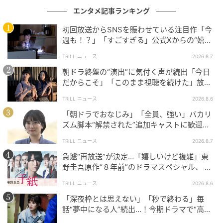
れ、「自分で考えなさい」と突き放される。
理解でき
エンタメ記事ランキング
ない時間が続くほど、こちら側も物語に没入してい
初回放送からSNSを賑わせている注目作「今
く。
週も！？」「すごすぎる」公式Xからの“嬉し
い報告”に視聴者歓喜【土曜ドラマ】
感染症患者の着替えを想定した実習で、患者役のトメ
TRILL ニュース
2026.8.7
を心配するあまり、りんは家族を看病するように顔を
朝ドラ終盤の“演出”に気付く声が続出「今日
だからこそ」「このまま視聴を続けた」放送
近づけてしまう。その瞬間、バーンズ先生の一喝が落
日に重ねた“意味”
ちる。
TRILL ニュース
2026.8.6
「朝ドラでおなじみ」「全員、強い」バカリ
“あなたは今、大勢の人を見捨てたのと同じ”……冷酷に
ズム脚本“解禁された”追加キャストに歓迎の
聞こえる物言いが示すのは、仮に至らない看護で自身
声！新【NHK連続テレビ小説】
TRILL ニュース
2026.8.7
が感染してしまったら、次に救えるはずの患者を救え
急遽“再放送”が決定…「嬉しいけど複雑」東
なくなるという端的な事実。
優しさは、近づくことで
野圭吾原作“８年前”のドラマスペシャル、 放
はなく、救い続けることのなかにある。
送内容“変更”に反響
TRILL ニュース
2026.8.6
ここで初めて、洋髪も清掃も、オルゴールも、全部が
「深夜枠とは思えない」「秒で終わる」毎
話“夢中になる人”続出…！今期ドラマで“高評
一本に繋がる。清潔にすること。手順を守ること。自
価”が続く【カンテレ夏ドラマ】