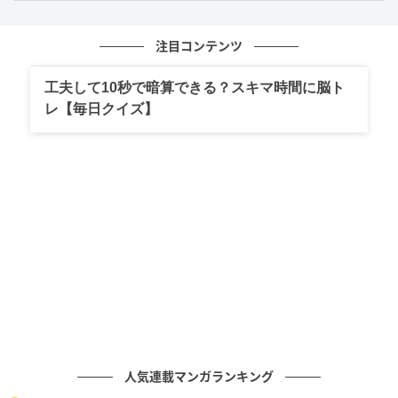
洋髪と清掃が示す“看護”
注目コンテンツ
工夫して10秒で暗算できる？スキマ時間に脳ト
レ【毎日クイズ】
『風、薫る』第6週（C）NHK
今週のもう一つの柱は、距離だ。いきなり課された、
人気連載マンガランキング