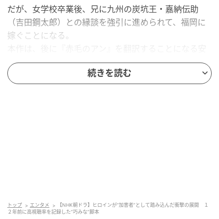
だが、女学校卒業後、兄に九州の炭坑王・嘉納伝助
（吉田鋼太郎）との縁談を強引に進められて、福岡に
嫁ぐことになる。
本作は、後に『赤毛のアン』を翻訳することになる安
東はなの半生を描くと同時に、葉山蓮子の波乱万丈の
続きを読む
人生も見せていく。
蓮子のモデルは柳原白蓮という大正天皇の従妹にあた
る歌人で、彼女が社会運動家の宮崎龍介と駆け落ちし
た事件は白蓮事件と呼ばれ、新聞でセンセーショナル
に報道された。
村岡花子とは同じ女学校出身で交流も深かったそうだ
が、『花子とアン』のはなと蓮子の関係には、『赤毛
のアン』の主人公・アンと親友のダイアナの関係も重
ねられている。 二人の関係を筆頭に、劇中には『赤毛
のアン』のオマージュが多数散りばめられており、は
なとアンの人生を重ねるように物語は描かれている。
トップ
エンタメ
【NHK朝ドラ】ヒロインが“加害者”として踏み込んだ衝撃の展開 １
２年前に高視聴率を記録した“巧みな”脚本