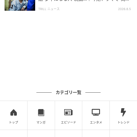
加害者としての朝ドラヒロイン。
価”が続く【カンテレ夏ドラマ】
TRILL ニュース
2026.8.5
一方、朝ドラヒロインのはなを通して描かれたテーマ
は、とても重たかった。
村岡英治（鈴木亮平）と結婚し、村岡花子と名乗るよ
うになったはなは、翻訳家として活躍するようにな
る。 そして、蓮子の紹介でNHKのラジオ番組に関わる
ようになり「ラジオのおばさん」として子ども向けの
ニュースを読むようになる。しかし、日中戦争が勃発
して以降は、軍事関係のニュースを読む機会が増え、
戦意高揚を煽る報道に加担してしまう。
朝ドラは戦時下を描いた作品が多く、戦時下の空気に
カテゴリ一覧
朝ドラヒロインが違和感を示すことが定番となってい
る。
そのため、戦争の被害者として朝ドラヒロインは描か
トップ
マンガ
エピソード
エンタメ
トレンド
れることが多かったのだが、消極的に報道に関わり、
最終的に自らラジオ番組を降板したとは言え、村岡花