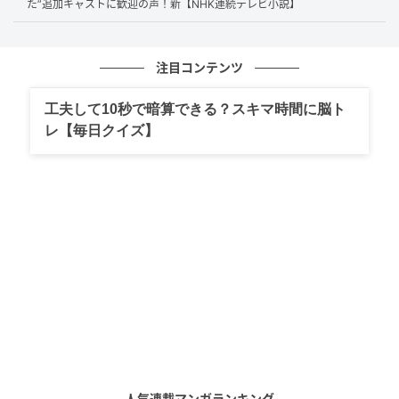
『花子とアン』は放送されると大きな話題となり、平
た”追加キャストに歓迎の声！新【NHK連続テレビ小説】
均視聴率22.6％（関東地区、ビデオリサーチ調べ）の
大ヒットとなった。 2000年代は視聴率の面で苦戦して
注目コンテンツ
いた朝ドラだったが、『ゲゲゲの女房』、『カーネー
ション』、『あまちゃん』といった話題作が続々と生
工夫して10秒で暗算できる？スキマ時間に脳ト
まれたことで人気を持ち直し、高い評価を獲得するよ
レ【毎日クイズ】
うになった。
『花子とアン』の安定した人気は、そんな朝ドラの評
価が盤石のものとなったことを象徴していた。
また、この時期の朝ドラは内容も多様化しており、こ
れまでとは違う朝ドラを作ろうという機運が高まって
いた。
『花子とアン』においては、蓮子の描き方にそれが強
く表れていた。
はなが朝ドラヒロインらしい明るく真面目な女性だっ
たのに対し、蓮子は、自由奔放で高飛車なお嬢様で、
人気連載マンガランキング