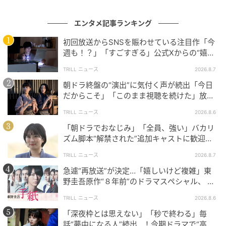
の中島は、『花子とアン』が、テレビドラマで初めて
エンタメ記事ランキング
のレギュラー出演となる若手俳優だった。
近年はテレビドラマに引っ張りだこで、大人の色気が
初回放送からSNSを賑わせている注目作「今
漂う余裕のある男を演じさせると右に出る者はいない
週も！？」「すごすぎる」公式Xからの“嬉し
い報告”に視聴者歓喜【土曜ドラマ】
中島だが、当時は演技経験が少なかったこともあり、
TRILL ニュース
2026.8.7
必死さが伝わってくる不器用で青臭い芝居だった。だ
朝ドラ終盤の“演出”に気付く声が続出「今日
が、その青臭さが、龍一のキャラクターに見事にハマ
だからこそ」「このまま視聴を続けた」放送
っていた。
日に重ねた“意味”
TRILL ニュース
2026.8.6
「朝ドラでおなじみ」「全員、強い」バカリ
窪田正孝、鈴木亮平、土屋太鳳、黒木華といった人気
ズム脚本“解禁された”追加キャストに歓迎の
俳優が多数出演していた『花子とアン』だが、もっと
声！新【NHK連続テレビ小説】
TRILL ニュース
2026.8.7
も突出していたのが吉田鋼太郎と中島歩だったのは、
急遽“再放送”が決定…「嬉しいけど複雑」東
それだけ蓮子を取り巻く男たちが魅力的に描かれてい
野圭吾原作“８年前”のドラマスペシャル、 放
たということだろう。
送内容“変更”に反響
TRILL ニュース
2026.8.6
「深夜枠とは思えない」「秒で終わる」毎
話“夢中になる人”続出…！今期ドラマで“高評