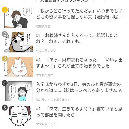
自らの力で運命を突破していく強い女性だった。
本作の脚本を担当した中園ミホは『やまとなでしこ』
「朝からどこ行ってたんだよ」いつまでも子
どもの習い事を把握しない夫【離婚後同居 Vo
や『ハケンの品格』といったヒットドラマを多数手掛
l.1】
けているが、男社会に負けない自由奔放で強い女性を
離婚後同居
魅力的に描くことに定評があった。
#1 お義姉さんたちくるって、私話したよ
ね？ ねぇ、それでも…
その意味で蓮子は、中園作品で主役になるタイプの女
性キャラクターで、彼女のシーンは、とても筆が乗って
ぜんぶ私のせい
いた。
#1 「あっ、財布忘れちゃった」「いいよ出
中園ミホの脚本は脇役が魅力的で、外伝的なエピソー
すよ〜！」これが全ての始まりでした
ドが本編以上に盛り上がることも多い。
ママ友の財布
蓮子が政略結婚させられた嘉納伝助との交流はその筆
入学式からわずか3日、娘のひと言が運命の
頭で、吉田鋼太郎の好演の効果もあってか、蓮子を苦
分かれ道に…【私はモンペじゃありません Vo
しめる悪い夫というイメージは話が進むにつれて変化
l.1】
私はモンペじゃありません
し、一見、怖そうに見えるが実は蓮子に惚れているチ
#1 「ママ、生きてるよね？」寝ていると思
ャーミングな男として、放送当時は人気だった。
って部屋を開けたら
蓮子と演劇活動を通して知り合い恋仲となる帝大生の
ママが家出した
宮本龍一を演じた中島歩の演技も印象深かった。 当時