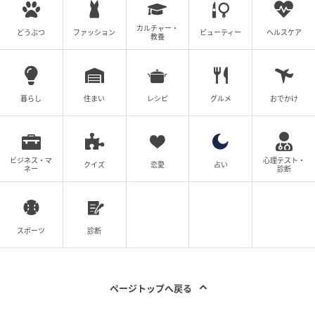
子を戦時下の空気に加担した加害者として描いたこと
は、当時とても衝撃だった。
カルチャー・
どうぶつ
ファッション
ビューティー
ヘルスケア
教養
中園が手掛けた2作目の朝ドラ『あんぱん』のヒロイ
ン・のぶ（今田美桜）も、戦時下の軍国主義の価値観
暮らし
住まい
レシピ
グルメ
おでかけ
を内面化した女性として描かれていた。
時代の空気から人は簡単に逃れることはできず、それ
は朝ドラヒロインとて例外ではないというのが、中園
の考えなのだろう。
ビジネス・マ
心理テスト・
クイズ
恋愛
占い
ネー
診断
この「加害者としての朝ドラヒロイン」は、朝ドラで
はまだ掘り下げが進んでいないが、戦時下を描くため
スポーツ
診断
には避けては通れないテーマである。
中園には是非、3作目の朝ドラで、この難しいテーマに
ページトップへ戻る
挑んでほしい。