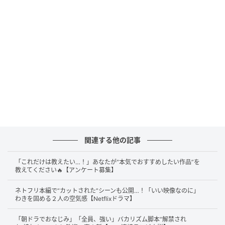
中園ミホの巧みな脚本
関連する他の記事
「これだけは教えたい…！」あなたが“本気でおすすめしたい作品”を
教えてください🔥【アンケート募集】
ネトフリ本編で“カットされた”シーンも公開…！「いい映像なのに」
わきを固める２人の空気感【Netflixドラマ】
吉高由里子 (C)SANKEI
「朝ドラでおなじみ」「全員、強い」バカリズム脚本“解禁され