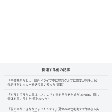
んは、「このままだと右折レーンに入れなくなるかも
しれない」と感じ、少しでも早く右側へ寄ろうと、ま
だ右折レーンが始まるかなり手前から、中央線寄りへ
車を寄せ始めたのです。
ところがそのタイミングで、前方を走っていた車も同
じように右折レーンへ進入しようとしていました。
結果として、右へ寄ったNさんの車が前方車と接触して
しまったのです。
関連する他の記事
「全部無料だと…」県外ドライブ中に突然クルマに異変が発生…50
「相手も右へ来たのに…」認識のズレが起きや
代男性がレッカー搬送で思い知った“誤算”
すい事故
「どうしてうちの車は小さいの？」父を困らせた娘が2020年、同じ
個体を買い戻した“意外なワケ”
事故後、Nさんは「相手も右へ寄ってきた」「自分だ
「前の車がいきなり止まったんです」夏休みの住宅街で3台絡む玉突
けが悪いとは思えない」と納得できない様子でした。