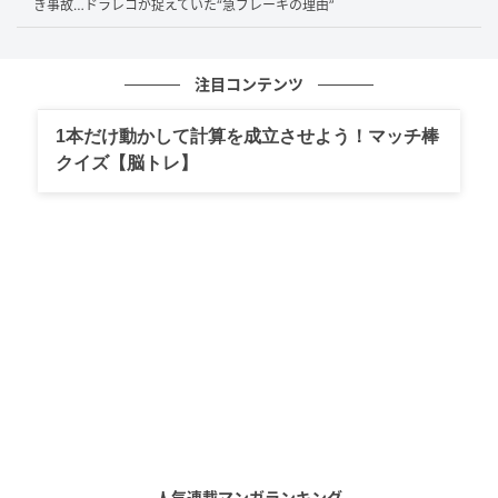
き事故…ドラレコが捉えていた“急ブレーキの理由”
一方で、相手側は「後ろから急に右へ寄ってきたよう
に見えた」と話していました。
注目コンテンツ
このような事故では、お互いの認識にズレが生じやす
い傾向があります。
1本だけ動かして計算を成立させよう！マッチ棒
クイズ【脳トレ】
特に右折待ちの渋滞では、「今のうちに入りたい」
「少しでも前へ進みたい」という心理が働きやすく、
周囲への確認が甘くなりがちです。しかし、進路変更
を行う際には、前方・側方・後方を含めた安全確認義
務が重く見られることが多く、十分な確認をせずに車
線を変えた場合は過失がつきやすくなります。
ドラレコで見える「思っていた以上の右寄せ」
ドライブレコーダーの映像を確認したところ、Nさん
人気連載マンガランキング