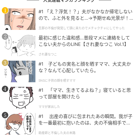
自身が思っていた以上に、かなり早い段階から中央線
#1 「え？浮気！？」夫がなかなか帰宅しない
寄りへ進路を変えていたことがわかったのです。運転
ので、ふと外を見ると…→予期せぬ光景が！
している本人は、意外と自分の車の位置変化に気づき
｜旦那の不倫が発覚して頭に来たのでメチャ
旦那の不倫が発覚して頭に来たのでメチャクチャにしてやった
にくいですが、渋滞中は、車間距離が狭くなりやす
クチャにしてやった
最初に感じた違和感…普段マメに連絡をして
く、少し右へ寄ったつもりでも、周囲の車からすると
こない夫からのLINE【され妻なつこ Vol.1】
圧迫感を覚えるケースもあります。また、中央線寄り
を長く走行すると、対向車や前方車の動きを予測しづ
され妻なつこ
らくなり、接触リスクも高まるのです。
#1 子どもの実名と顔を晒すママ、大丈夫か
な？なんて心配していたら。
道路交通法上でも、急な進路変更や安全確認不足は問
SNSに子供の顔を晒すママ
題視されやすく、「右折したかっただけ」という理由
#1 「ママ、生きてるよね？」寝ていると思
だけでは認められないケースも少なくありません。
って部屋を開けたら
ママが家出した
Nさんは、過失割合について納得できていませんでした
#1 出産の喜びに包まれたあの瞬間。我が子
が、自分の運転をドライブレコーダーで確認したこと
を一番最初に抱いたのは、夫の不倫相手でし
で自分の過失が大きいことを理解してくれました。
た。
助産師と不倫した夫の末路