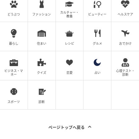
カルチャー・
どうぶつ
ファッション
ビューティー
ヘルスケア
【エピソード募集】日常のちょっとした体験、TRILL
教養
でシェアしませんか？【2分で完了・匿名】
次の記事
暮らし
住まい
レシピ
グルメ
おでかけ
#1 「ママ、生きてるよね？」寝ていると思
って部屋を開けたら
ビジネス・マ
心理テスト・
クイズ
恋愛
占い
ネー
診断
プロフィール
河野みゆき
自動車販売・整備・保険業に27年従事。損害保険募
スポーツ
診断
集人資格を保有し、車両購入からメンテナンス、カ
ーライフに関わる保険まで幅広く対応。現場経験を
もとに、ユーザー目線でわかりやすい情報発信を行
っています。
ページトップへ戻る
記事一覧をみる