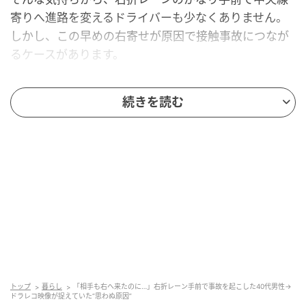
寄りへ進路を変えるドライバーも少なくありません。
しかし、この早めの右寄せが原因で接触事故につなが
るケースがあります。
本人としては、「右折レーンへ入ろうとしていただ
続きを読む
け」という感覚でも、周囲からは急な進路変更に見え
てしまうこともあるのです。
「少しでも早く入りたい」が事故につながる
ことも
ある日、一般道で事故を起こした40代男性のNさんが
来社されました。
事故が起きたのは、右折レーンが混雑していた交差点
付近です。前方には右折待ちの車列が伸びており、直
トップ
暮らし
「相手も右へ来たのに…」右折レーン手前で事故を起こした40代男性→
ドラレコ映像が捉えていた“思わぬ原因”
進車線にも車が並んでいました。先を急いでいたNさ