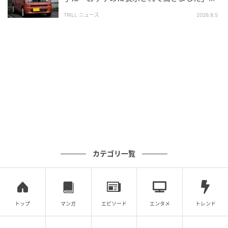
・中央線寄りを長く走行しない
送った結末
・渋滞時ほど焦って進路変更しない
TRILL ニュース
2026.8.5
右折レーン付近は、多くの車が同じ方向へ動こうとす
るため、予想以上に接触事故が起きやすい場所です。
「少し寄せるだけだから大丈夫」といった油断が、大
きなトラブルにつながることもあります。
混雑時ほど焦らず、周囲の動きをしっかり確認しなが
ら進路変更することを心がけましょう。
ライター：河野みゆき
カテゴリ一覧
自動車販売・整備・保険業に27年従事。損害保険募集
人資格を保有し、車両購入からメンテナンス、カーラ
イフに関わる保険まで幅広く対応。現場経験をもと
トップ
マンガ
エピソード
エンタメ
トレンド
に、ユーザー目線でわかりやすい情報発信を行ってい
ます。