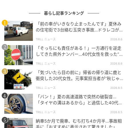
右折レーン手前で事故を防ぐためにできるこ
暮らし記事ランキング
と
「前の車がいきなり止まったんです」夏休み
の住宅街で3台絡む玉突き事故…ドラレコが捉
それでは、こうした事故を防ぐには、どんな点を意識
えていた“急ブレーキの理由”
TRILL ニュース
2026.8.6
すればよいのでしょうか。
「そっちにも責任がある！」一方通行を逆走
してきた県外ナンバー…40代女性を救った“車
まず大切なのは、「少しでも早く入りたい」という焦
内の備え”
りを持ちすぎないことです。右折レーンが混雑してい
TRILL ニュース
2026.8.6
ると焦ってしまいますが、無理に早い段階で右へ寄る
「気づいたら目の前に」帰省の帰り道に鹿と
と、かえって周囲との接触リスクを高めてしまいま
衝突した20代女性。元事案担当者が“秋じゃ
なくてよかった”と言ったワケ
す。
TRILL ニュース
2026.8.5
「バン！」夏の高速道路で突然の破裂音…
特に次のポイントは意識したいところです。
「タイヤの溝はあるから」と過信した40代男
性の後悔
・右折レーンへ無理に早く入ろうとしない
TRILL ニュース
2026.8.5
・進路変更時は前方車の動きもしっかり確認する
納車5か月で廃車、むち打ち4か月半…事故相
手に「おすすめに表示されて驚きました」と