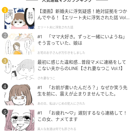
移しながら、長きにわたって第一線を走り続けてきた
【漫画】新婚夫に浮気疑惑！絶対証拠をつか
人気モデルの代表格です。
んでやる！【エリート夫に浮気された話 Vol.
1】
エリート夫に浮気された話
「女優だけは絶対にやらない」から主演女優
#1 「ママ大好き。ずっと一緒にいようね」
そう言っていた、娘は
へ
お宅のお子さんが万引きをしました
いまでこそ数々の作品で主演を務める松井さんです
最初に感じた違和感…普段マメに連絡をして
こない夫からのLINE【され妻なつこ Vol.1】
が、当初は女優業に対して苦手意識を抱えていたとい
います。「女優業は絶対にやらない」と思っていた時
され妻なつこ
期もあったそうで、そのスタートは決して順風満帆な
#1 「お前が書いたんだろ？」なぜか笑う先
ものではありませんでした。
生を前に、震えが止まりませんでした。
あの日、私はいじめの犯人にされた
それでも2013年8月放送のドラマ『
山田くんと7人の魔
#1 「お疲れ〜♡」遅刻するなら連絡して！
女
』（フジテレビ系）で女優デビューを果たすと、翌
この女、ナメてます
2014年7月には
EXILE
AKIRA
さん主演のドラマ
美人な友達は何でも許される
『
GTO
』（フジテレビ系）に生徒役で出演。さらに同