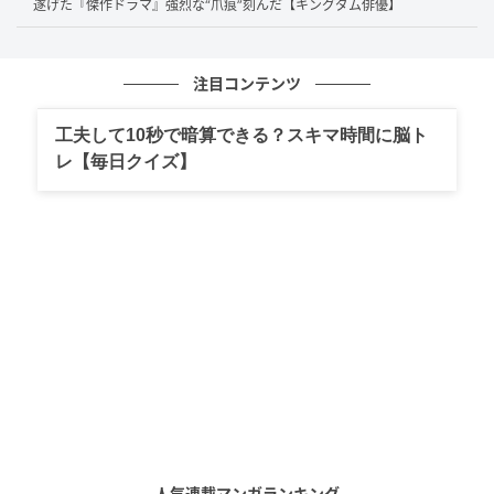
エディングドレスをまとった姿でお茶の間を魅了。清
遂げた『傑作ドラマ』強烈な“爪痕”刻んだ【キングダム俳優】
楚で透明感あふれる笑顔は多くの視聴者の心を掴み、
松井さんの知名度を一気に全国へと広げるきっかけと
注目コンテンツ
なりました。
工夫して10秒で暗算できる？スキマ時間に脳ト
同年8月には「第17回 東京ガールズコレクション 2013
レ【毎日クイズ】
AUTUMN／WINTER」のランウェイにも登場。ショー
トパンツ姿で、股下85cmと報じられた美脚を披露しま
した。
さらに2014年8月には女性ファッション誌『Ray』の
専属モデルに就任し、同年10月号ではさっそく単独表
紙を飾ります。専属モデル就任直後の単独表紙抜擢
は、同誌創刊26年目で初の快挙でした。
その後、2020年8月発売の『Ray』10月号をもって、
約7年間務めた同誌の専属モデルを卒業しましたが、テ
ィーン誌から赤文字系ファッション誌へとステージを
人気連載マンガランキング