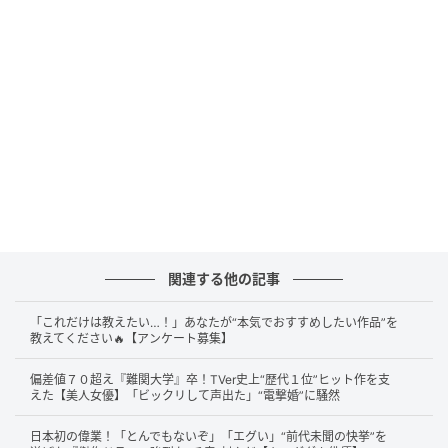
した。幼いころは人前に出るのが苦手だったそうです
が、そんな松井さんが芸能界への一歩を踏み出したの
は2009年のこと。「第13回ニコラモデルオーディショ
ン」に応募し、わずか12歳で1万4076人のなかから見
事グランプリを獲得。こうしてファッション誌
『nicola』の専属モデルとして、芸能活動をスタート
させました。
翌2010年には、小中学生で結成された女性アイドルグ
ループ「さくら学院」の第1期生にも抜擢。モデルとア
イドルの両軸で、早くから注目を集める存在となって
関連する他の記事
いきます。
「これだけは教えたい…！」あなたが“本気でおすすめしたい作品”を
そんな松井さんに転機が訪れたのは2013年のことで
教えてください🔥【アンケート募集】
す。結婚情報誌『ゼクシィ』の「2013年CMガールオ
偏差値７０超え『難関大学』卒！TVer史上“歴代１位”ヒット作を支
ーディション」で、約400人の中から見事グランプリの
えた【美人女優】「ビックリして声出た」“電撃婚”に騒然
栄冠を手にします。6代目CMガールに大抜擢され、ウ
日本初の偉業！「とんでもないぞ」「エグい」“前代未聞の快挙”を