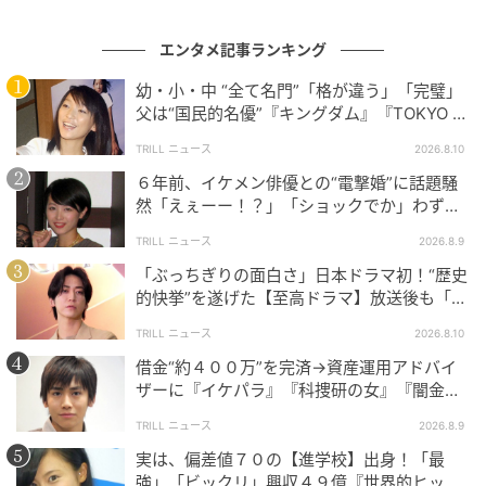
年11月公開の映画『
想いのこし
』で、スクリーンデビ
ューを飾りました。
エンタメ記事ランキング
幼・小・中 “全て名門”「格が違う」「完璧」
演技への葛藤を抱えながらも、現場を重ねるなかで少
父は“国民的名優”『キングダム』『TOKYO M
しずつ向き合い方を変えていった松井さん。モデルや
ER』で“鮮烈”に輝く【トップ女優】
TRILL ニュース
2026.8.10
アイドルとしての華やかなイメージにとどまらず、難
６年前、イケメン俳優との“電撃婚”に話題騒
しい役柄にも挑む女優へと成長を遂げていきました。
然「えぇーー！？」「ショックでか」わずか
小６で“発掘”された【キングダム女優】
TRILL ニュース
2026.8.9
『子宮恋愛』で魅せた体当たり演技
「ぶっちぎりの面白さ」日本ドラマ初！“歴史
的快挙”を遂げた【至高ドラマ】放送後も「リ
ピ確定」止まらない“大絶賛”
そんな松井さんの新たな一面を強く印象づけたのが、
TRILL ニュース
2026.8.10
2025年に放送されたドラマ『子宮恋愛』（読売テレビ
借金“約４００万”を完済→資産運用アドバイ
ザーに『イケパラ』『科捜研の女』『闇金ウ
ほか）です。「私の子宮が恋をした。だけどそれは夫
シジマくん』で輝いた“イケメン俳優”
とは別の人でした」という強烈なキャッチコピーを掲
TRILL ニュース
2026.8.9
げた本作は、結婚生活のなかで自分の本音を押し殺し
実は、偏差値７０の【進学校】出身！「最
てきた女性が、夫とは別の男性へと惹かれていく姿を
強」「ビックリ」興収４９億『世界的ヒット