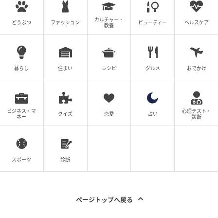
本作で特に大きな反響を呼んだのが、第1話の開始10
カルチャー・
どうぶつ
ファッション
ビューティー
ヘルスケア
教養
秒ほどで繰り広げられる、まきと夫・恭一との濃厚シ
ーン。清純派モデル、アイドル出身という松井さんの
イメージを覆すような衝撃の幕開けとその後の展開
暮らし
住まい
レシピ
グルメ
おでかけ
に、視聴者からは「
いきなり…
」「
過激すぎ
」「
リア
ルな演技に惹きこまれた
」「
色気がすごい
」「
エグす
ぎてびっくり
」
「沼った
」と驚きと共感の声が続出し
ました。
ビジネス・マ
心理テスト・
クイズ
恋愛
占い
ネー
診断
無表情で夫婦生活をやり過ごすまきと、山手に惹かれ
ていくなかで揺れ動くまき。かわいらしいモデルのイ
メージから一歩踏み出し、生々しい感情を抱えた女性
スポーツ
診断
を演じきったドラマ『子宮恋愛』は、松井さんの女優
としての覚悟を強く印象づけた一作となりました。
ページトップへ戻る