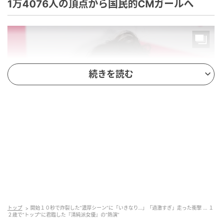
1万4076人の頂点から国民的CMガールへ
続きを読む
ゼクシィCMガールオーディション 松井愛莉(C)SANKEI
トップ
開始１０秒で炸裂した“濃厚シーン”に「いきなり…」「過激すぎ」走った衝撃 … １
松井愛莉さんは1996年12月26日、福島県に生まれま
２歳で“トップ”に君臨した『清純派女優』の“熱演”