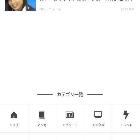
作』で爪痕刻んだ“逸材”
描いた、刺激的なラブストーリーです。
TRILL ニュース
2026.8.9
松井さんが演じたのは、ハウスメーカーの営業事務と
して働く29歳の主人公・苫田まき。自分に自信が持て
ず、いつも人の顔色をうかがってしまう女性です。
夫・苫田恭一（
沢村玲
）とは結婚6年目ですが、子ども
が欲しいという本音を打ち明けることができずにいま
した。
そんなある日、プレイボーイと噂のある同僚・山手旭
（
大貫勇輔
）から「見ていてイライラする」と冷たい
カテゴリ一覧
言葉を投げかけられ、戸惑うまき。ところが、その後
の飲み会の帰りに山手からゲームセンターへ誘われる
と、思いがけず楽しいひとときを過ごすことに。さら
にその帰り道、不意打ちのようにキスをされてしまい
トップ
マンガ
エピソード
エンタメ
トレンド
――予想もしなかった出来事に、まきの心は少しず
つ、しかし確実に揺れ動いていくのでした。