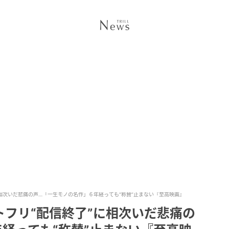
に相次いだ悲痛の声…「一生モノの名作」６年経っても“称賛”止まない『至高映画』
フリ“配信終了”に相次いだ悲痛の