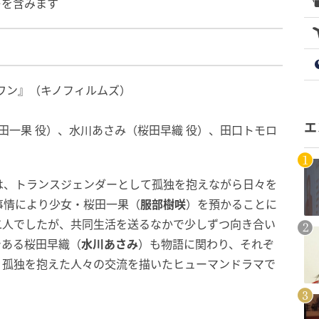
レを含みます
ワン』（キノフィルムズ）
エ
田一果 役）、水川あさみ（桜田早織 役）、田口トモロ
）
は、トランスジェンダーとして孤独を抱えながら日々を
事情により少女・桜田一果（
服部樹咲
）を預かることに
二人でしたが、共同生活を送るなかで少しずつ向き合い
である桜田早織（
水川あさみ
）も物語に関わり、それぞ
。孤独を抱えた人々の交流を描いたヒューマンドラマで