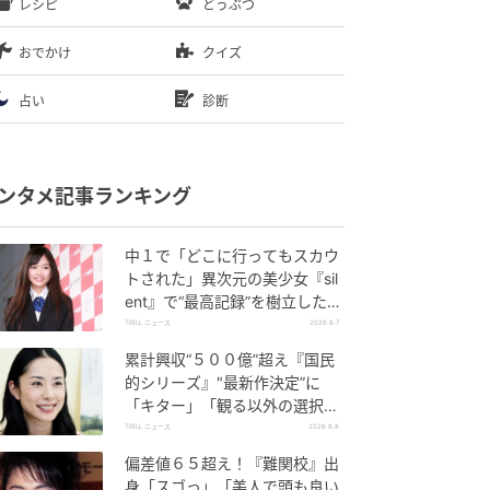
レシピ
どうぶつ
おでかけ
クイズ
占い
診断
ンタメ記事ランキング
中１で「どこに行ってもスカウ
トされた」異次元の美少女『sil
ent』で“最高記録”を樹立した
「反則級」の【トップ女優】
TRILL ニュース
2026.8.7
累計興収“５００億”超え『国民
的シリーズ』"最新作決定”に
「キター」「観る以外の選択肢
ない」邦画史に刻まれる“完成
TRILL ニュース
2026.8.8
度”
偏差値６５超え！『難関校』出
身「スゴっ」「美人で頭も良い