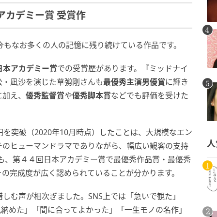
アカデミー賞 受賞作
た今もなお多くの人の記憶に残り続けている作品です。
日本アカデミー賞
での受賞歴があります。『ミッドナイ
公・凪沙を演じた草彅剛さんも
最優秀主演男優賞
に輝き
に加え、
優秀監督賞
や
優秀脚本賞
などでも評価を受けた
を突破（2020年10月時点）したことは、大規模なエン
人
チのヒューマンドラマでありながら、幅広い観客の支持
でも、第４４回日本アカデミー賞で最優秀作品賞・最優秀
その完成度が広く認められていることが分かります。
に惜しむ声が相次ぎました。SNS上では「急いで観た」
見納めた」「間に合ってよかった」「一生モノの名作」