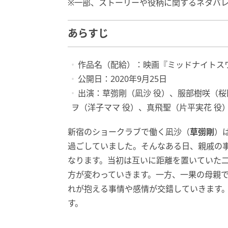
※一部、ストーリーや役柄に関するネタバ
あらすじ
作品名（配給）：映画『ミッドナイトス
公開日：2020年9月25日
出演：草彅剛（凪沙 役）、服部樹咲（桜
ヲ（洋子ママ 役）、真飛聖（片平実花 役
新宿のショークラブで働く凪沙（
草彅剛
）
過ごしていました。そんなある日、親戚の
なります。当初は互いに距離を置いていた
方が変わっていきます。一方、一果の母親
れが抱える事情や感情が交錯していきます
す。