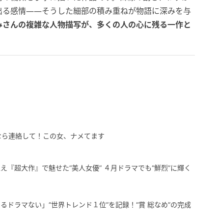
出る感情——そうした細部の積み重ねが物語に深みを与
みさんの複雑な人物描写が、多くの人の心に残る一作と
なら連絡して！この女、ナメてます
魅せた“美人女優” ４月ドラマでも“鮮烈”に輝く
ドラマない」“世界トレンド１位”を記録！“賞 総なめ”の完成