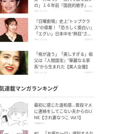
の」１６年前『国民的歌手』
と“電撃婚”した【美人タレン
TRILL ニュース
2026.8.7
ト】
『日曜劇場』史上“トップクラ
ス”の偉業！「恐ろしく面白い」
「エグい」日本中を“熱狂”させ
た「別格」の完成度
TRILL ニュース
2026.8.7
「格が違う」「美しすぎる」祖
父は『人間国宝』“華麗なる家
系”から生まれた【美人女優】
TRILL ニュース
2026.8.7
気連載マンガランキング
最初に感じた違和感…普段マメ
に連絡をしてこない夫からのLI
NE【され妻なつこ Vol.1】
され妻なつこ
#1 「お疲れ〜♡」遅刻するな