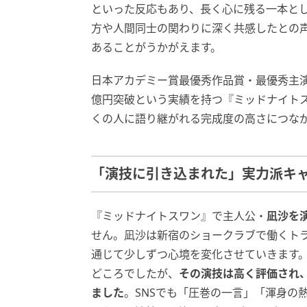
といった反応もあり、長く心に残る一本と
方や人間同士の関わりに深く共感したとの
あることがうかがえます。
日本アカデミー賞最優秀作品賞・最優秀主演
億円突破という実績を持つ『ミッドナイト
くの人に語り継がれる完成度の高さにつな
「演技に引き込まれた」実力派キ
『ミッドナイトスワン』で主人公・
凪沙を
せん。凪沙は新宿のショークラブで働くト
通じて少しずつ心境を変化させていきます
どころでしたが、
その演技は高く評価され
ました
。SNSでも「圧巻の一言」「渾身の