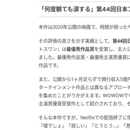
「何度観ても涙する」第44回日本
本作は2020年公開の映画で、時間が経っ
その評価の高さを示す実績として、
第44回
トスワン』は
最優秀作品賞
を受賞し、主人
ました。最優秀作品賞・最優秀主演男優賞
作品です。
また、公開から1ヶ月足らずで興行収入5億円
ターテインメント作品とは異なるアプロー
を集めたことがうかがえます。WOWOW
主演男優賞受賞作として紹介されており、
そんな本作ですが、Netflixでの配信終了
「嘘でしょ」「寂しい」「とうとう…」「