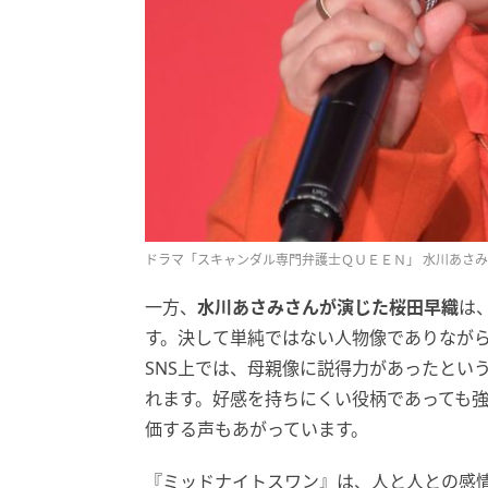
ドラマ「スキャンダル専門弁護士ＱＵＥＥＮ」 水川あさみ (C
一方、
水川あさみさんが演じた桜田早織
は
す。決して単純ではない人物像でありなが
SNS上では、母親像に説得力があったとい
れます。好感を持ちにくい役柄であっても
価する声もあがっています。
『ミッドナイトスワン』は、人と人との感