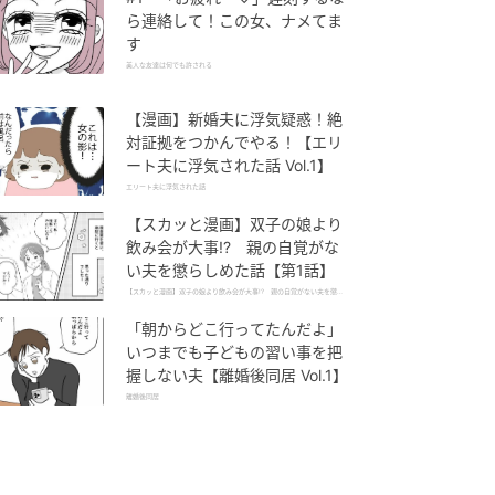
ら連絡して！この女、ナメてま
す
美人な友達は何でも許される
【漫画】新婚夫に浮気疑惑！絶
対証拠をつかんでやる！【エリ
ート夫に浮気された話 Vol.1】
エリート夫に浮気された話
【スカッと漫画】双子の娘より
飲み会が大事!? 親の自覚がな
い夫を懲らしめた話【第1話】
【スカッと漫画】双子の娘より飲み会が大事!? 親の自覚がない夫を懲ら
しめた話
「朝からどこ行ってたんだよ」
いつまでも子どもの習い事を把
握しない夫【離婚後同居 Vol.1】
離婚後同居