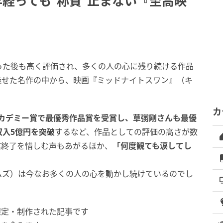
経っても“称賛”止まない『至高映
った後も高く評価され、多くの人の心に残り続ける作品
魅せた名作の中から、映画『ミッドナイトスワン』（キ
カ
アカデミー賞で最優秀作品賞を受賞し、草彅剛さんも最優
収入5億円を突破
するなど、作品としての評価の高さが数
x配信終了を惜しむ声もあがるほか、
「何度観ても涙してし
ムズ）は今なお多くの人の心を動かし続けているのでし
選定・制作された記事です