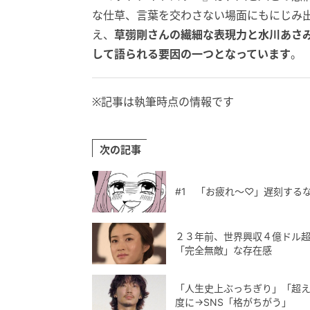
な仕草、言葉を交わさない場面にもにじみ
え、
草彅剛さんの繊細な表現力と水川あさ
して語られる要因の一つとなっています
。
※記事は執筆時点の情報です
次の記事
#1 「お疲れ〜♡」遅刻する
２３年前、世界興収４億ドル超え『超大作』で
「完全無敵」な存在感
「人生史上ぶっちぎり」「超える
度に→SNS「格がちがう」