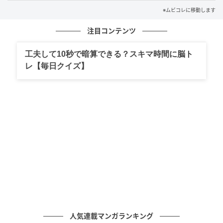
たけど、歩くだけになったの」という川村の言葉を使
※ムビコレに移動します
ったキャッチコピーが印象に残るものとなっている。
注目コンテンツ
また予告編は、『セノーテ』（19年）『Underground
工夫して10秒で暗算できる？スキマ時間に脳ト
アンダーグラウンド』（25年）などの作品で知られる
レ【毎日クイズ】
映画作家・小田香が手がけた。崟監督の『じぶん、ま
る！ いっぽのはなし』（25年）の撮影も担当した小田
は、川村のパフォーマンスをじっくり捉えた映像を刻
むことを避け、映画本編の独特の間合いを損なうこと
なく、川村浪子という孤高の存在を印象付ける予告編
を作り上げた。
『ゆっくり あるく 川村浪子、84歳のダンス』は、
2026年6月13日よりポレポレ東中野で劇場公開。
元記事で読む
人気連載マンガランキング