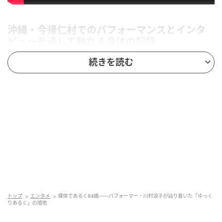
沖縄・今帰仁村でのパフォーマンスとインタ
ビューを通して触れる身体の記録
続きを読む
84歳のパフォーマー・川村浪子を鬼才・崟利子が描き
出す『ゆっくり あるく 川村浪子、84歳のダンス』
が、6月13日よりポレポレ東中野で劇場公開されるこ
とが決定。あわせて、ポスタービジュアルと予告編が
解禁された。
幼少期からダンスに親しみ、1970年代以降、自然の中
での知覚体験や歩行を通じて独自の表現を探求してき
た川村は、1982年、現代舞踏の先駆者であるアンナ・
ハルプリンのワークショップ（カリフォルニア開催）
トップ
エンタメ
裸体であるく84歳——パフォーマー・川村浪子が辿り着いた「ゆっく
に参加。「からだ」による表現の可能性を確信し、自
りあるく」の境地
らのダンスであり「行為」でもある「ゆっくりある