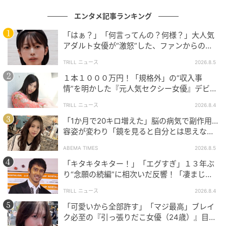
エンタメ記事ランキング
「はぁ？」「何言ってんの？何様？」大人気
アダルト女優が“激怒”した、ファンからの
【質問】とは
TRILL ニュース
2026.8.5
１本１０００万円！「規格外」の“収入事
情”を明かした『元人気セクシー女優』デビュ
ー作が“１０万本”を記録した逸材
TRILL ニュース
2026.8.4
「1か月で20キロ増えた」脳の病気で副作用…
容姿が変わり「鏡を見ると自分とは思えなか
った」壮絶な闘病生活明かす
ABEMA TIMES
2026.8.5
「キタキタキター！」「エグすぎ」１３年ぶ
り“念願の続編”に相次いだ反響！「凄まじく
面白い」“賞 総なめ”『伝説級ドラマ』
TRILL ニュース
2026.8.4
「可愛いから全部許す」「マジ最高」ブレイ
ク必至の『引っ張りだこ女優（24歳）』目が