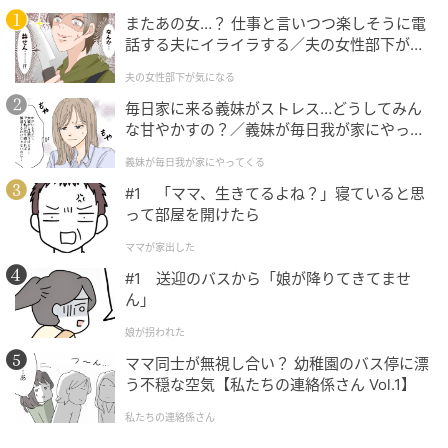
次の記事
またあの女…？ 仕事と言いつつ楽しそうに電
ツイッギーというひとりの魅力的な女性の生
話する夫にイライラする／夫の女性部下が気
になる（1）【夫婦の危機 まんが】
きざまに惹きつけられる1本
夫の女性部下が気になる
毎日家に来る義妹がストレス…どうしてみん
な甘やかすの？／義妹が毎日我が家にやって
の記事をもっとみる
くる（1）【義父母がシンドイんです！ まん
義妹が毎日我が家にやってくる
が】
#1 「ママ、生きてるよね？」寝ていると思
って部屋を開けたら
ママが家出した
#1 送迎のバスから「娘が降りてきてませ
ん」
娘が拐われた
ママ同士が無視し合い？ 幼稚園のバス停に漂
う不穏な空気【私たちの連絡係さん Vol.1】
私たちの連絡係さん