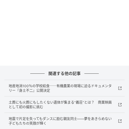
く」を確立した。この裸体歩行パフォーマンスは同氏
から絶賛された。
舞踊であると同時に生き方そのものでもある、裸体で
歩く「ゆっくりあるく」という行為にたどり着いた、
84歳の表現者・川村浪子。黒沢美香、川口隆夫、上野
雄次ら世界的にも著名なパフォーマーと映像作品を手
がけてきた監督の崟利子は、かねてより川村浪子の映
画化を構想しており、2021年秋、川村が以前から訪れ
たいと願っていた沖縄の地を共に巡る。
関連する他の記事
今帰仁村の海岸で行われたパフォーマンスとインタビ
地産地消100％の学校給食──有機農業の現場に迫るドキュメンタ
ューを通して、戦争の記憶と土地の時間に触れながら
リー『身土不二』公開決定
踊り続けてきた表現者の姿——舞踊に人生を捧げてき
土葬にも火葬にもしたくない遺体が集まる“義荘”とは？ 商業映画
た一人の女性の歩みを見つめる。
として初の撮影に挑む
地震で片足を失ってもダンスに励む親友同士——夢をあきらめない
解禁されたポスタービジュアルでは、沖縄の大木をバ
子どもたちの笑顔が輝く
ックに佇む、川村浪子の横顔と「いろんなことをやっ