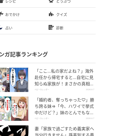
レシピ
どうぶつ
おでかけ
クイズ
占い
診断
ンガ記事ランキング
「ここ…私の家だよね？」海外
赴任から帰宅すると…自宅に見
知らぬ家族が！まさかの真相と
は！？
ベビーカレンダー
2026.8.7
「婚約者、奪っちゃった♡」勝
ち誇る妹⇒「今、ハワイで挙式
中だけど？」妹のとんでもない
勘違いとは
ベビーカレンダー
2026.8.7
妻「家族で過ごすため義実家へ
当分行きません」孫差別する義