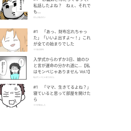
私話したよね？ ねぇ、それで
も…
ぜんぶ私のせい
#1 「あっ、財布忘れちゃっ
た」「いいよ出すよ〜！」これ
が全ての始まりでした
ママ友の財布
入学式からわずか3日、娘のひ
と言が運命の分かれ道に…【私
はモンペじゃありません Vol.1】
私はモンペじゃありません
#1 「ママ、生きてるよね？」
寝ていると思って部屋を開けた
ら
ママが家出した