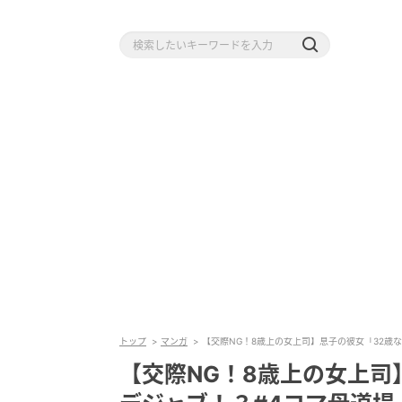
トップ
マンガ
【交際NG！8歳上の女上司】息子の彼女「32歳
【交際NG！8歳上の女上司