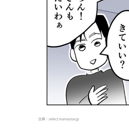
出典：select.mamastar.jp