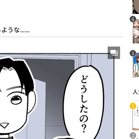
ような……
人