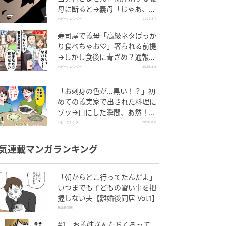
母に断ると→義母「じゃあ、私
は…」妻絶句＜こどおじ義兄＞
ベビーカレンダー
2026.8.7
寿司屋で義母「高級ネタばっか
り食べちゃお♡」奢られる前提
→しかし食後に青ざめ？通報さ
れ警察沙汰！
ベビーカレンダー
2026.8.6
「お刺身の色が…黒い！？」初
めての義実家で出された料理に
ゾッ→口にした瞬間、あ然！刺
身の正体は
ベビーカレンダー
2026.8.6
気連載マンガランキング
「朝からどこ行ってたんだよ」
いつまでも子どもの習い事を把
握しない夫【離婚後同居 Vol.1】
離婚後同居
#1 お義姉さんたちくるって、