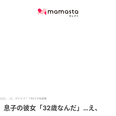
なんだ」…え、デジャブ！？#4コマ母道場
】息子の彼女「32歳なんだ」…え、