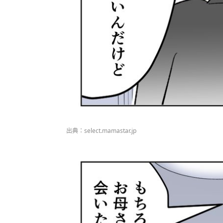
出典：select.mamastar.jp