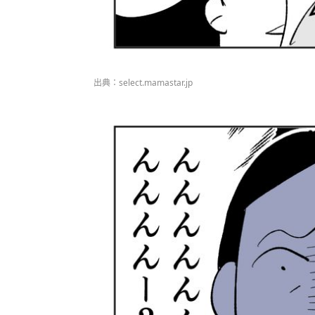
出典：select.mamastar.jp