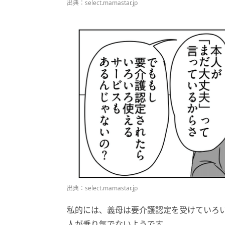
出典：select.mamastar.jp
出典：select.mamastar.jp
私的には、義母は要介護認定を受けていろ
人が乗り気でないようです。