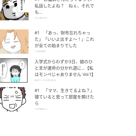
私話したよね？ ねぇ、それで
も…
ぜんぶ私のせい
#1 「あっ、財布忘れちゃっ
た」「いいよ出すよ〜！」これ
が全ての始まりでした
ママ友の財布
入学式からわずか3日、娘のひ
と言が運命の分かれ道に…【私
はモンペじゃありません Vol.1】
私はモンペじゃありません
#1 「ママ、生きてるよね？」
寝ていると思って部屋を開けた
ら
ママが家出した