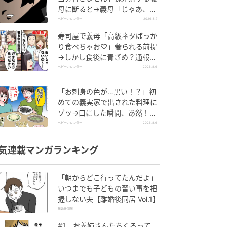
母に断ると→義母「じゃあ、私
は…」妻絶句＜こどおじ義兄＞
ベビーカレンダー
2026.8.7
寿司屋で義母「高級ネタばっか
り食べちゃお♡」奢られる前提
→しかし食後に青ざめ？通報さ
れ警察沙汰！
ベビーカレンダー
2026.8.6
「お刺身の色が…黒い！？」初
めての義実家で出された料理に
ゾッ→口にした瞬間、あ然！刺
身の正体は
ベビーカレンダー
2026.8.6
気連載マンガランキング
「朝からどこ行ってたんだよ」
いつまでも子どもの習い事を把
握しない夫【離婚後同居 Vol.1】
離婚後同居
#1 お義姉さんたちくるって、