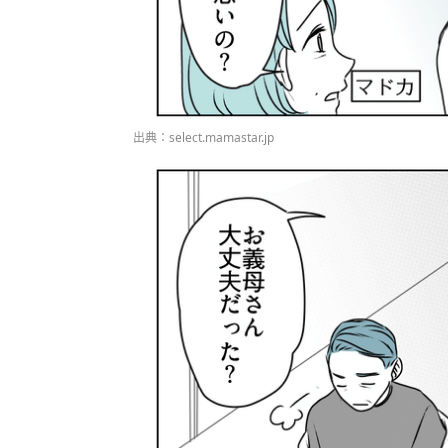
出典：select.mamastar.jp