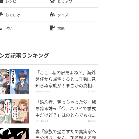
レシピ
どうぶつ
おでかけ
クイズ
占い
診断
ンガ記事ランキング
「ここ…私の家だよね？」海外
赴任から帰宅すると…自宅に見
知らぬ家族が！まさかの真相と
は！？
ベビーカレンダー
2026.8.7
「婚約者、奪っちゃった♡」勝
ち誇る妹⇒「今、ハワイで挙式
中だけど？」妹のとんでもない
勘違いとは
ベビーカレンダー
2026.8.7
妻「家族で過ごすため義実家へ
当分行きません」孫差別する義