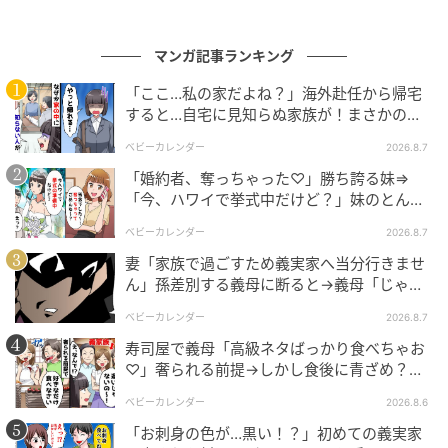
マンガ記事ランキング
「ここ…私の家だよね？」海外赴任から帰宅
すると…自宅に見知らぬ家族が！まさかの真
相とは！？
ベビーカレンダー
2026.8.7
「婚約者、奪っちゃった♡」勝ち誇る妹⇒
「今、ハワイで挙式中だけど？」妹のとんで
もない勘違いとは
ベビーカレンダー
2026.8.7
妻「家族で過ごすため義実家へ当分行きませ
ん」孫差別する義母に断ると→義母「じゃ
あ、私は…」妻絶句＜こどおじ義兄＞
ベビーカレンダー
2026.8.7
寿司屋で義母「高級ネタばっかり食べちゃお
♡」奢られる前提→しかし食後に青ざめ？通
報され警察沙汰！
ベビーカレンダー
2026.8.6
「お刺身の色が…黒い！？」初めての義実家