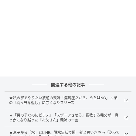
っていき……。気づけば、義母と話すときに「次は何を
言われるんだろう」と、無意識に身構えている自分に
気がつきました。
決定的な衝突があったわけではないからこそ、「どう
向き合えばいいのか」と一人で悩む日々が続きまし
た。
距離を取って見えたもの
関連する他の記事
「この違和感を、ただの我慢で終わらせたくない」そ
★私の家でやりたい放題の義妹「潔癖症だから、うちはNG」→ 弟
う決意した私は、思いきって少しずつ距離を置くこと
の『真っ当な返し』に赤くなりフリーズ
にしました。すると不思議なことに、「自分らしさ」
★「男の子なのにピアノ」「スポーツさせろ」説教する義父が、真
が戻ってくる感覚があったのです。
っ赤になり黙った「お父さん」義姉の一言
今回の一件は、自分自身を保つための「心地よい距離
★息子から「水」とLINE。脱水症状で間一髪と思いきや →「送って