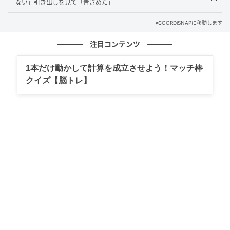
ない」引き出しを見て「青ざめた」
感」の大切さに気づかせてくれる出来事となりまし
た。
※COORDiSNAPに移動します
注目コンテンツ
【体験者：30代・女性会社員、回答時期：2023年1
月】
1本だけ動かして計算を成立させよう！マッチ棒
クイズ【脳トレ】
※本記事は、執筆ライターが取材又は体験した実話で
す。取材対象者の個人が特定されないよう固有名詞な
どに変更を加えながら構成しています。
EPライター：島田歩実
元銀行員として、女性のキャリアやお金にまつわるあ
れこれを執筆中。アメリカへの留学経験もあり、そこ
で日本社会を外から観察できたこともライターとして
の糧となる。現在はSNSなどを介してユーザーと繋が
り、現代女性の声を収集中。