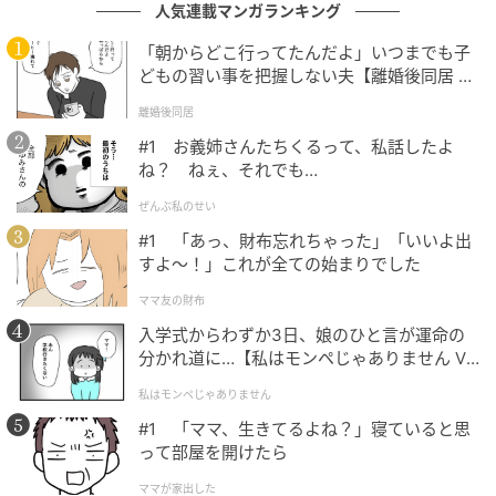
元記事で読む
人気連載マンガランキング
「朝からどこ行ってたんだよ」いつまでも子
次の記事
どもの習い事を把握しない夫【離婚後同居 Vo
「冷めたコーヒーください」ぬるめで淹れる
l.1】
離婚後同居
はNG →「以前」注文の理由に「そんなこと
が」思わず納得
#1 お義姉さんたちくるって、私話したよ
ね？ ねぇ、それでも…
の記事をもっとみる
ぜんぶ私のせい
#1 「あっ、財布忘れちゃった」「いいよ出
すよ〜！」これが全ての始まりでした
ママ友の財布
入学式からわずか3日、娘のひと言が運命の
分かれ道に…【私はモンペじゃありません Vo
l.1】
私はモンペじゃありません
#1 「ママ、生きてるよね？」寝ていると思
って部屋を開けたら
ママが家出した