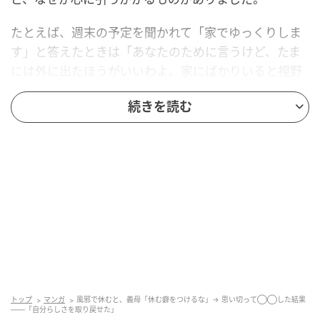
たとえば、週末の予定を聞かれて「家でゆっくりしま
す」と答えたときは「あなたのために言うけど、たま
には外に出たほうがいいわよ。家にばかりいると視野
が狭くなるから」
続きを読む
体調を崩して会社を休んだときには、「あなたのため
に言うけど、休む癖はつけないほうがいいわよ」な
ど。もちろん、義母に悪気がないことは伝わります。
でも、そのたびに「今の私、否定されたのかな……」
と、胸がチクリと痛むのです。
気のせいにできなかった違和感
最初は「考えすぎかもしれない」と自分に言い聞かせ
トップ
マンガ
風邪で休むと、義母「休む癖をつけるな」→ 思い切って◯◯した結果
――「自分らしさを取り戻せた」
ていました。でも、小さな違和感は少しずつ積み重な