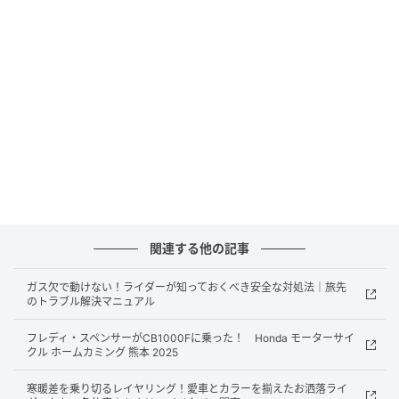
ン。英軍特殊部隊採用の実績を持つ無骨なデザインが
魅力。サイドバッグはバックパックの付属品で徒歩移
動時はバックパックに連結できる2WAY 仕様
「あえて積まない」哲学
関連する他の記事
ガス欠で動けない！ライダーが知っておくべき安全な対処法｜旅先
のトラブル解決マニュアル
フレディ・スペンサーがCB1000Fに乗った！ Honda モーターサイ
クル ホームカミング 熊本 2025
寒暖差を乗り切るレイヤリング！愛車とカラーを揃えたお洒落ライ