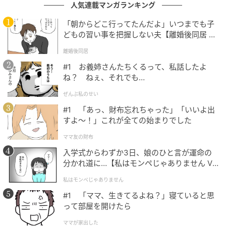
人気連載マンガランキング
「朝からどこ行ってたんだよ」いつまでも子
どもの習い事を把握しない夫【離婚後同居 Vo
l.1】
離婚後同居
#1 お義姉さんたちくるって、私話したよ
ね？ ねぇ、それでも…
ぜんぶ私のせい
BikeJIN WEB
#1 「あっ、財布忘れちゃった」「いいよ出
すよ〜！」これが全ての始まりでした
美しい景色や焚き火の暖かさは、キャンプの大きな魅
力です。けれど、私が本当に価値を感じるのは、文明
ママ友の財布
からあえて距離を置いた後に迎える「帰宅後の日常」
入学式からわずか3日、娘のひと言が運命の
にあります。
分かれ道に…【私はモンペじゃありません Vo
l.1】
私はモンペじゃありません
キャンプ地では薪を割り、火を起こすなど、全てに手
#1 「ママ、生きてるよね？」寝ていると思
間がかかります。この「不便」を経験した後、自宅の
って部屋を開けたら
扉を開けた時、驚くべき文明の恩恵が待っているので
ママが家出した