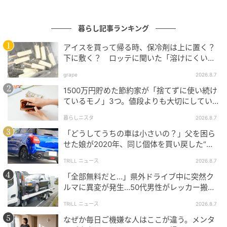
す。洗面所の蛇口からお湯が無限に出る。壁のスイッ
チを押せば部屋は光で満たされる。ランタンの夜と比
べ、その偉大さを痛感する。ガスコンロのダイヤルを
暮らし記事ランキング
回せば、瞬時に火が立ち上がる──なんとありがたい
アイスを買って帰る時、保冷剤は上に置く？
ことでしょう。
下に敷く？ ロッテに聞いた「溶けにくい持
ち帰り方」
grape
2026.8.7
キャンプとは、普段意識すらしない電気、ガス、水道
1500万円貯めた節約家が「捨てずに使い続け
というインフラのありがたみを、身体の底から再認識
ているモノ」3つ。値段よりも大切にしてい
するための、贅沢なリセットの時間なのです。
ること
暮らしニスタ
2026.8.7
積載できないという「不便な制約」を持つバイクだか
「どうしてうちの車は小さいの？」父を困ら
らこそ、私は「あえて不便を買いに行く」目的を深く
せた娘が2020年、同じ個体を買い戻した“意
外なワケ”
追求できます。その旅から帰宅し、熱いシャワーを浴
TRILL ニュース
2026.8.7
びたときに訪れる、全身のゆるみ。この「日常という
「全部無料だと…」県外ドライブ中に突然ク
名の究極の贅沢」を味わうことが、私のキャンプの最
ルマに異変が発生…50代男性がレッカー搬送
で思い知った“誤算”
終目的になりました。
TRILL ニュース
2026.8.7
なぜか毎日ご機嫌な人はここが違う。メンタ
愛車と共に、「不便」の先に待つ「日常」という最高