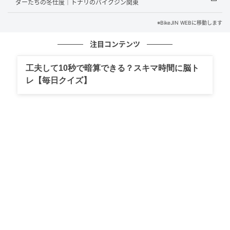
ダーたちの冬仕度｜トナリのバイクジン関東
BikeJIN WEB
※BikeJIN WEBに移動します
バイクでのキャンプは常に積載との戦いです。私の愛
するモンキー125 も例に漏れず積載性能が低く、多く
注目コンテンツ
の荷物を物理的に積めません。しかし、私はこの制約
工夫して10秒で暗算できる？スキマ時間に脳ト
を歓迎し、「あえて積まない」ことを選びます。テン
レ【毎日クイズ】
トと椅子は持たず、タープ泊と地べたスタイル。調理
は焚き火。イメージするのは、軍隊の野営のようなワ
イルドさ。不便さを極めるその行為こそ、私にとって
の「男のロマン」なのです。
不便さが教えてくれる「日常の幸せ」