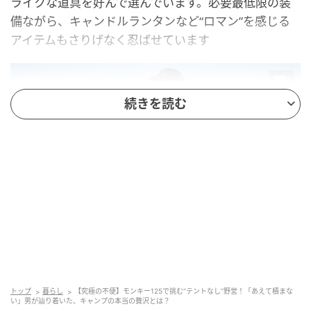
ライクな道具を好んで選んでいます。必要最低限の装
備ながら、キャンドルランタンなど“ロマン”を感じる
アイテムもさりげなく忍ばせています
続きを読む
BikeJIN WEB
トップ
暮らし
【究極の不便】モンキー125で挑む“テントなし”野営！「あえて積まな
キャンプの積載はバックパックとサイドバッグがメイ
い」男が辿り着いた、キャンプの本当の贅沢とは？