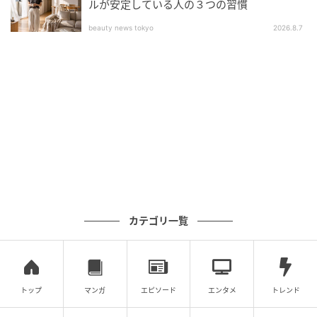
ルが安定している人の３つの習慣
のフィナーレを、ぜひ一緒に堪能しましょう。私のこ
beauty news tokyo
2026.8.7
だわりキャンプギアや積載テクニックは、YouTube チ
ャンネルやブログで詳しく紹介しています。ぜひそち
らものぞいてみてください。
元記事で読む
次の記事
【魔改造】カブの常識が崩壊！カフェカブ九
州を制した「自作2WD」のハンターカブが凄
すぎる！
カテゴリ一覧
の記事をもっとみる
トップ
マンガ
エピソード
エンタメ
トレンド