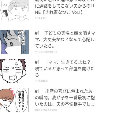
に連絡をしてこない夫からのLI
NE【され妻なつこ Vol.1】
され妻なつこ
#1 子どもの実名と顔を晒すマ
マ、大丈夫かな？なんて心配し
ていたら。
SNSに子供の顔を晒すママ
#1 「ママ、生きてるよね？」
寝ていると思って部屋を開けた
ら
ママが家出した
#1 出産の喜びに包まれたあ
の瞬間。我が子を一番最初に抱
いたのは、夫の不倫相手でし
た。
助産師と不倫した夫の末路