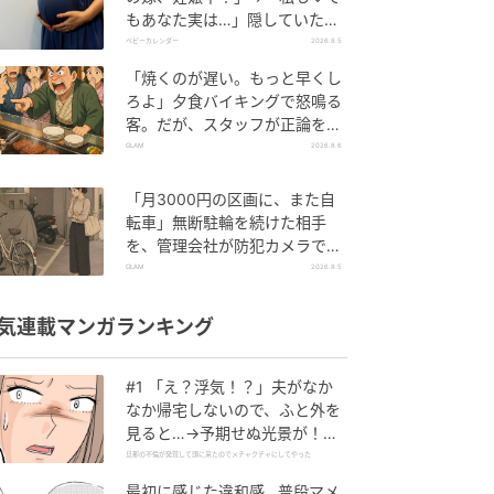
もあなた実は…」隠していた事
実を暴露した結果
ベビーカレンダー
2026.8.5
「焼くのが遅い。もっと早くし
ろよ」夕食バイキングで怒鳴る
客。だが、スタッフが正論を並
べた結果
GLAM
2026.8.6
「月3000円の区画に、また自
転車」無断駐輪を続けた相手
を、管理会社が防犯カメラで特
定した朝
GLAM
2026.8.5
気連載マンガランキング
#1 「え？浮気！？」夫がなか
なか帰宅しないので、ふと外を
見ると…→予期せぬ光景が！｜
旦那の不倫が発覚して頭に来た
旦那の不倫が発覚して頭に来たのでメチャクチャにしてやった
のでメチャクチャにしてやった
最初に感じた違和感…普段マメ