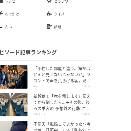
レシピ
どうぶつ
おでかけ
クイズ
占い
診断
ピソード記事ランキング
「予約した部屋と違う。海がほ
とんど見えないじゃないか」フ
ロントで声を荒らげる客。だ
が、支配人が予約記録を示した
GLAM
2026.8.6
結果
新幹線で「席を倒します」伝え
てから倒したら…→その後、後
ろの乗客の“予想外の行動”に
「不快ですぐに立ち去りまし
TRILL ニュース
2026.8.6
た」
不倫夫「離婚してよかった〜今
の嫁、妊娠中！」→「私も♡で