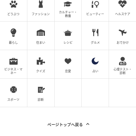
親の住民税や所得税にも関係するため、家計全体で見
カルチャー・
どうぶつ
ファッション
ビューティー
ヘルスケア
教養
る必要があります。特に19歳以上23歳未満の子ども
は、親が受けられる控除額が大きい年代です。
そのため、子どもの収入が少し増えたことで、親の税
暮らし
住まい
レシピ
グルメ
おでかけ
負担が変わる場合があります。もちろん、税金を避け
るためだけに、子どもの働く時間を過度に制限する必
要はありません。アルバイトを通じて経験を積むこと
ビジネス・マ
心理テスト・
クイズ
恋愛
占い
や、自分でお金を管理する力を身につけることにも意
ネー
診断
味があります。大切なのは、
「いくら稼ぐと、誰にど
の影響が出るのか」を家族で共有しておくこと
です。
スポーツ
診断
確認したいのは、子どもの年間給与収入、親の控除
額、子ども本人の税金、社会保険上の扶養です。特定
親族特別控除は、大学生年代の子どもが一定額を超え
ページトップへ戻る
て働いた場合でも、親の控除がすぐにゼロにならない