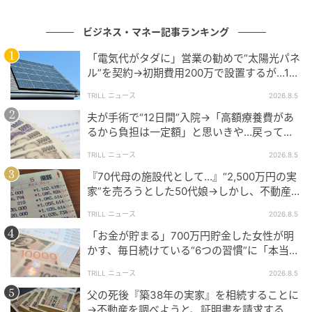
代の子どもが一定額を超えて働いた場合でも、親の控
除がすぐにゼロにならない仕組みになります。
ビジネス・マネー記事ランキング
ただし、控除額はずっと同じではありません。子ども
「電気代がタダに」営業の勧めで“太陽光パネ
の合計所得金額が増えるほど、
親が受けられる控除額
ル”を契約→初期費用200万で設置するが…10
年後、60代夫婦に届いた“2通の通知”
は段階的に小さくなります。
給与収入のみの場合は、
TRILL ニュース
2026.8.5
年収の目安で確認できます。
夫が手術で“12日間”入院→「高額療養費があ
るから負担は一定額」と思いきや…戻ってき
また、特定親族特別控除に該当する場合、控除は受け
た金額を見て60代妻が“絶句したワケ”
TRILL ニュース
2026.8.5
られても、税法上の扶養親族としては扱われません。
『70代母の施設代として…』“2,500万円の実
ここは、特定扶養控除との違いとして押さえておきた
家”を売ろうとした50代娘→しかし、不動産会
い点です。
社から告げられた“思わぬ一言”に絶句
TRILL ニュース
2026.8.5
さらに、子ども本人の税金と親の税金は別に考える必
「お金が貯まる」700万円貯金した女性が明
要があります。子ども本人に所得税や住民税がかかる
かす、毎日続けている“6つの習慣”に「本当に
尊敬」「素晴らしい」
かどうかと、親がどの控除を受けられるかは同じ話で
TRILL ニュース
2026.8.5
はありません。「本人の税金が少ないから、親にも影
父の死後『築38年の実家』を相続することに
響は少ない」とは限らないのです。
→不動産を調べようと、証明書を請求する