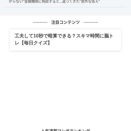
がらない”金融機関に相談すると…返ってきた”意外な答え”
です。この場合、住民税の控除額は45万円です。一
方、合計所得金額が58万円を超えて123万円以下であ
れば、特定親族特別控除の対象になる場合がありま
注目コンテンツ
す。給与収入のみの場合は、給与収入123万円超188万
工夫して10秒で暗算できる？スキマ時間に脳ト
円以下が目安です。
レ【毎日クイズ】
つまり、給与収入が123万円を超えたからといって、親
の控除がすぐにゼロになるわけではありません。
ただし、
控除額はずっと45万円のままではありませ
ん。
給与収入123万円超160万円以下なら、特定親族特
別控除として控除額は45万円です。
その後、160万円を超えると、控除額は段階的に下が
ります。たとえば、160万円超165万円以下は41万円、
165万円超170万円以下は31万円、170万円超175万円
以下は21万円です。
人気連載マンガランキング