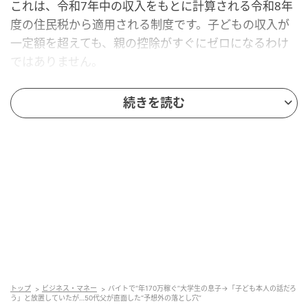
これは、令和7年中の収入をもとに計算される令和8年
度の住民税から適用される制度です。子どもの収入が
一定額を超えても、親の控除がすぐにゼロになるわけ
ではありません。
ただし、子どもの合計所得金額が増えるほど、親が受
続きを読む
けられる控除額は段階的に変わります。給与収入のみ
の場合は、年収を目安に確認できます。今回は、大学
生のアルバイト収入と親の住民税の関係について、事
例をもとに見ていきます。
子どものバイト収入が増える前に知りたい親
の税金への影響
50代の会社員Aさんには、20歳の大学生の息子がいま
す。
トップ
ビジネス・マネー
バイトで“年170万稼ぐ”大学生の息子→「子ども本人の話だろ
う」と放置していたが…50代父が直面した“予想外の落とし穴”