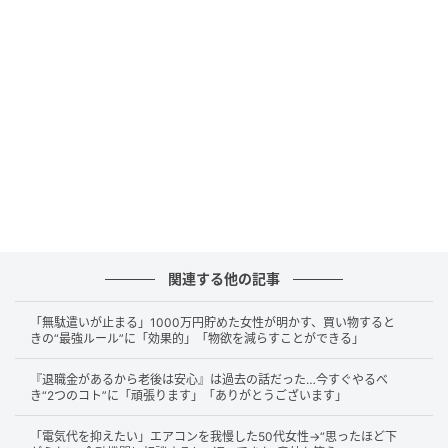
子どもは飲食店でアルバイトをしており、これまでは
年間100万円前後の収入に抑えていました。
ところが、授業の少ない時期にシフトを増やすことに
なり、このまま働くと年間の給与収入が170万円前後
になりそうです。Aさんは
「税金がかかるとしても、子
ども本人の話だろう」
と考えていました。
しかし、令和8年度の個人住民税からは、大学生年代の
子どもに関する控除の仕組みが変わります。そのた
め、子どもの給与収入が増えると、親が受けられる控
関連する他の記事
除額にも影響する可能性があります。
「無駄遣いが止まる」1000万円貯めた女性が明かす、買い物すると
令和8年度の個人住民税では、生計を一にする19歳以
きの“最強ルール”に「効果的」「物欲を減らすことができる」
上23歳未満の親族について、合計所得金額が58万円以
『退職金があるから老後は安心』は過去の話だった…今すぐやるべ
下であれば、特定扶養控除の対象になります。
き“2つのコト”に「頑張ります」「ありがとうございます」
「電気代を抑えたい」エアコンを我慢した50代女性→“思ったほど下
給与収入のみの場合は、給与収入123万円以下が目安