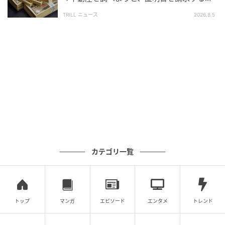
と…60代息子が目にした“想定外の事実”
TRILL ニュース
2026.8.5
年齢についても確認が必要
です。令和8年度住民税であ
れば、令和7年12月31日時点で19歳以上23歳未満かど
うかを確認します。
また、税金の扶養と社会保険の扶養は基準が異なりま
す。税金では問題が少なく見えても、社会保険の扶養
では別の基準にかかる場合があります。年末に近づい
てから慌てるのではなく、夏から秋の時点で年間収入
の見込みを確認しておくと安心です。
カテゴリ一覧
FP視点で見る大学生バイトと家計の確認ポイ
ント
トップ
マンガ
エピソード
エンタメ
トレンド
大学生のアルバイト収入は、
子ども本人だけの問題で
はありません。