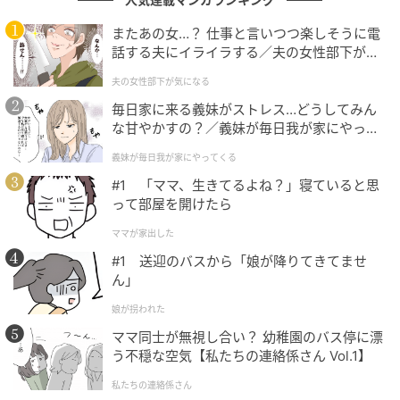
つまり、給与収入が165万円超170万円以下であれば、
またあの女…？ 仕事と言いつつ楽しそうに電
控除額は31万円です。一方、170万円を超えて175万円
話する夫にイライラする／夫の女性部下が気
になる（1）【夫婦の危機 まんが】
以下になると、控除額は21万円になります。
夫の女性部下が気になる
毎日家に来る義妹がストレス…どうしてみん
「少し多く働くだけ」と思っていても、令和8年度の住
な甘やかすの？／義妹が毎日我が家にやって
民税で親の控除額が変わる可能性があるのです。な
くる（1）【義父母がシンドイんです！ まん
義妹が毎日我が家にやってくる
お、
実際の住民税額は、親の所得や他の控除、自治体
が】
#1 「ママ、生きてるよね？」寝ていると思
の均等割などによって変わります。
って部屋を開けたら
ママが家出した
「123万円を超えたら終わり」ではないが確認
#1 送迎のバスから「娘が降りてきてませ
は必要
ん」
娘が拐われた
今回の制度改正で大切なのは、給与収入が123万円を
ママ同士が無視し合い？ 幼稚園のバス停に漂
超えても、親の控除が一気にゼロになるわけではない
う不穏な空気【私たちの連絡係さん Vol.1】
点です。特定親族特別控除ができることで、大学生年
私たちの連絡係さん