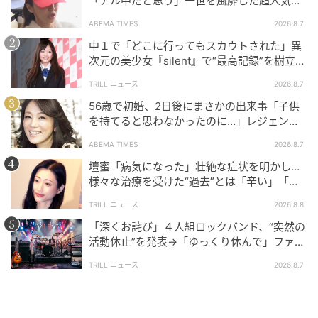
「アル中だと思う」一世を風靡した超人気タ
アイドルとしてのビジュアルを褒められる以上に、自
レント、酒漬けだった日々を告白
分の言動で周囲が笑顔になることに喜びを感じるとい
ABEMA TIMES
2026.8.7
う、彼らしいサービス精神が垣間見えます。また、
中１で「どこに行ってもスカウトされた」異
次元の美少女『silent』で“最高記録”を樹立し
「スペシャルな時間」として「家族との時間」を挙げ
た「反則級」の【トップ女優】
るなど、多忙な日々の中でも一番身近な人々を大切に
TRILL ニュース
2026.8.7
する温かい価値観が、多くのファンの心を掴んでいま
56歳で初婚、2日後にまさかの出来事「子供
す。
を持てると思わなかったのに…」レジェンド
美魔女が当時の心境を告白
ABEMA TIMES
2026.8.7
SNSでは「それはもう芸人やん！」という愛のあるツ
壇蜜「病気になった」壮絶な症状を明かし…
ッコミが相次ぐ一方で、「向井くんのツッコミで現場
様々な治療を受けた“過去”とは「辛い」「苦
が明るくなる」「Snow Manに絶対必要な存在」と、
しい」
TRILL ニュース
2026.8.8
グループにおける彼の役割を再確認する反応もありま
「深くお詫び」４人組ロックバンド、“突然の
した。
活動休止”を発表→「ゆっくり休んで」ファン
心配の声
関連記事：
Snow Man向井康二 心に響いたまさかの
TRILL ニュース
2026.8.7
言葉にツッコミ殺到「それはもう芸人やん！」