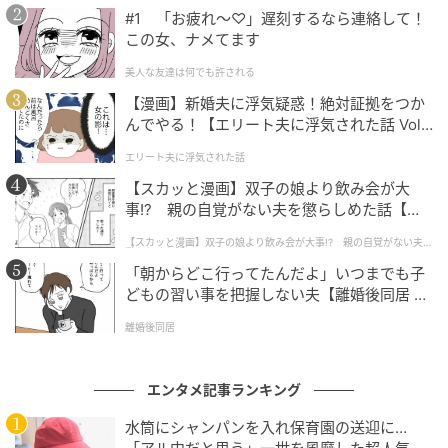
プレゼントキャンペーンのネームプレートを求めて、
#1 「お疲れ〜♡」遅刻するなら連絡して！
多くのファンが「ゴルフを始めたい！」とポジティブ
この女、ナメてます
な反応を示しました。
美人な友達は何でも許される
関連記事：
Snow Man向井康二、PUMA GOLF新キ
【漫画】新婚夫に浮気疑惑！絶対証拠をつか
んでやる！【エリート夫に浮気された話 Vol.
ャンペーン起用！リアルなゴルフ愛を披露
1】
エリート夫に浮気された話
【スカッと漫画】双子の娘より飲み会が大
3. 【愛される素顔】「ツッコミが上手」が一
事!? 親の自覚がない夫を懲らしめた話【第1
番の褒め言葉？ 芸人顔負けのサービス精神
話】
【スカッと漫画】双子の娘より飲み会が大事!? 親の自覚がない夫を
懲らしめた話
新曲『オドロウゼ！』のプロモーションとして公開さ
「朝からどこ行ってたんだよ」いつまでも子
どもの習い事を把握しない夫【離婚後同居 Vo
れた「オドロウゼ！MAGAZINE」では、向井さんの親
l.1】
しみやすいキャラクターが爆発しました。「最近、メ
離婚後同居
ンバーやファンからもらって一番心に響いた言葉
は？」という質問に、彼はまさかの「ツッコミが上
エンタメ記事ランキング
手」と回答。
水筒にシャンパンを入れ保育園の送迎に…