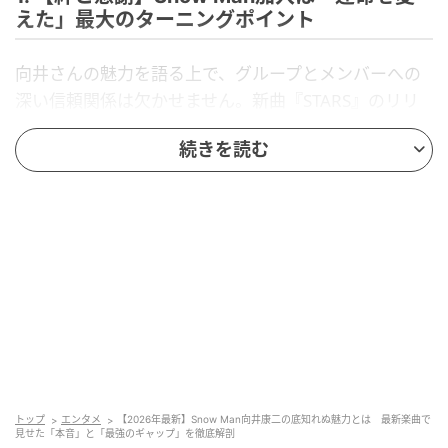
えた」最大のターニングポイント
向井さんの魅力を語る上で、グループとメンバーへの
深い信頼関係は欠かせません。新曲『STARS』のリリ
ースを記念した公式Xの企画で、彼は自身の人生につい
続きを読む
て極めてエモーショナルな回答を残しました。
「自分の運命を変えたと思うターニングポイント
は？」という問いに対し、向井さんは迷いなく「Snow
Manに出会ったこと！」と回答。関西ジャニーズJr.
（当時）として長いキャリアを積み、葛藤の末に加入
を選んだ彼だからこその言葉に、ファンからは「Snow
Manに入ってくれてありがとう」「この言葉が聞けて
本当に幸せ」といった感動の声が殺到しました。
emogramが独自に分析したSNSのデータによると、コ
トップ
エンタメ
【2026年最新】Snow Man向井康二の底知れぬ魅力とは 最新楽曲で
メントの42%が「感謝・愛情」、28%が「共感・感
見せた「本音」と「最強のギャップ」を徹底解剖