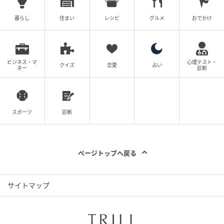
た。
暮らし
住まい
レシピ
グルメ
おでかけ
関連記事：
Snow Man向井康二、新曲Q&Aで語った
几帳面すぎる素顔と、いつか開きたいまさかのお店に
SNS沸騰
ビジネス・マ
心理テスト・
クイズ
恋愛
占い
ネー
診断
ライターコメント
自分が笑いを取っている映像を見て笑うという「笑い
スポーツ
診断
への貪欲さ」と、家の掃除を完璧にこなす「家庭的な
一面」。このアンバランスさが向井康二という沼の深
ページトップへ戻る
さです。
サイトマップ
5. 【最強のギャップ】ムエタイ経験が光る
「圧巻のアクション」と「愛らしさ」の共存