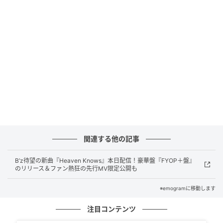
動」で占められ、彼がグループの〝ファミリー感〟を
象徴する存在であることが証明されています。
関連記事：
Snow Man向井康二の本音にファン号泣
「入ってくれてありがとう」
ライターコメント
後発加入組としての苦労を隠し、常に明るく振る舞う
向井さん。そんな彼が「Snow Manに出会えたことが
関連する他の記事
運命」と言い切る姿に、古くからのファンも胸を熱く
しています。
B’z待望の新曲『Heaven Knows』本日配信！豪華盤『FYOP＋盤』
のリリース＆ファン熱狂の先行MV限定公開も
2. 【情熱の趣味】プロ級の「リアルなゴルフ
※emogramに移動します
愛」が切り拓いた新たなステージ
注目コンテンツ