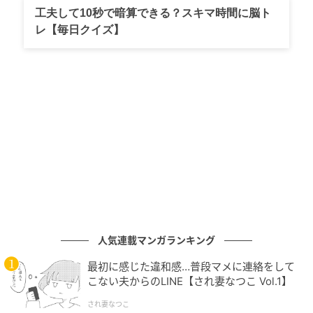
向井さんの凄さは、趣味を単なる遊びで終わらせず、
工夫して10秒で暗算できる？スキマ時間に脳ト
プロフェッショナルな仕事へと繋げる「熱量」にあり
レ【毎日クイズ】
ます。2026年2月、プーマジャパンは「COBRA PUMA
GOLF」のキャンペーンモデルに向井さんを起用しまし
た。
特設サイトや動画で見せたのは、キラキラしたアイド
ルスマイルだけではありません。キッチンでフライパ
ンを手に取り、無意識にスイングチェックをしてしま
う姿や、新作シューズを愛おしそうに眺める姿。そこ
には、ゴルフを心から愛する「一人のプレーヤー」と
してのリアリティが溢れていました。
人気連載マンガランキング
WEST.の濵田崇裕さん（37）と運営するYouTubeチャ
ンネル『お上手です』での活躍など、以前からの積み
最初に感じた違和感…普段マメに連絡をして
重ねが今回の起用に繋がったと言えます。
こない夫からのLINE【され妻なつこ Vol.1】
され妻なつこ