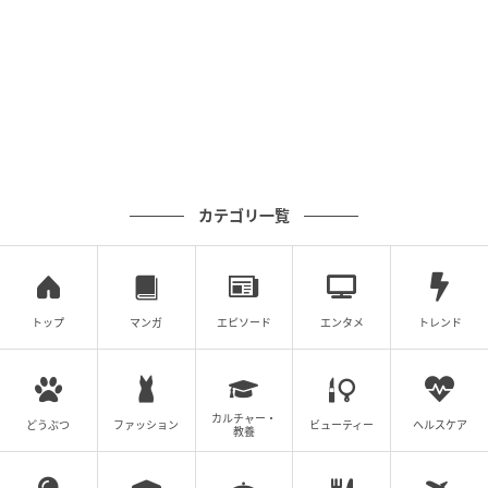
4. 【美学とこだわり】「スタイルおばけ」が
戦うのは、まさかの「家のほこり達」
向井さんは、メンバーからも認められる「スタイルお
ばけ」であり、独自のファッションセンスを持ってい
ます。しかし、その洗練された美しさを支えるのは、
驚くほど几帳面で丁寧な私生活でした。
カテゴリ一覧
新曲『BANG!!』のQ&Aで明かされた彼の「美学」は、
「朝はコットンで拭き取り」「常に保湿」「寝る前に
ベッドをコロコロ」。さらに、絶対に負けたくないも
トップ
マンガ
エピソード
エンタメ
トレンド
のとして「家のほこり達」を挙げるなど、ストイック
な清掃習慣をユーモラスに語りました。
また、「もしお店を開くなら？」という問いには「タ
カルチャー・
どうぶつ
ファッション
ビューティー
ヘルスケア
教養
イ式マッサージ店」と答えるなど、自身のルーツやフ
ァンへの癒やしを想起させる回答でSNSを沸かせまし