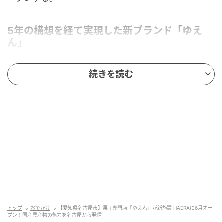
5年の構想を経て実現した新ブランド「ゆえ
ん」
続きを読む
ストレートプレス
トップ
おでかけ
【愛知県名古屋市】果子専門店「ゆえん」が新施設 HAERAに6月オー
トーカンでは、日本古来の甘味である農産物の素材の
プン！国産農産物の魅力を名古屋から発信