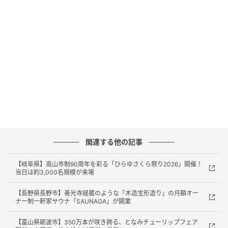
魅力を引き出した甘味ブランド「東甘堂(とうかんど
う)」を2019年より展開してきた。名古屋市北区の直営
店舗を基盤に、通販や卸売り販売にも拡大を図り、幅
広い人々に愛されている。
今回オープンする新ブランド「ゆえん」は、国産農産
物の魅力をこの名古屋の中心地から全国に発信すべ
く、5年間の構想を経て実現した店舗だ。
「ゆえん」は、果子(かし)を通じて、人と人、地域と
食、さまざまな縁(えん)を結びたいという願いから生ま
関連する他の記事
れたブランド。こだわり抜いた原料を選び、特別な製
法でより価値ある一品へと昇華させ、国産農産物のす
【岐阜県】高山市制90周年を彩る「ひらゆさくら祭り2026」開催！
当日は約3,000名規模が来場
ばらしさを届ける。
【長野県長野市】善光寺経蔵のような「木造宝形造り」の月額オー
店舗内装やパッケージデザインは、Apollo＆Char
ナー制一軒家サウナ「SAUNAGA」が開業
Companyの川村明子氏による全面プロデュースで、ラ
【富山県砺波市】350万本が咲き誇る、となみチューリップフェア