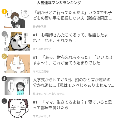
チップス伊勢醤油蜜、おいもチップス宮古島の雪塩を
人気連載マンガランキング
用意。「常温焼き菓子」は、おいものスティックタル
「朝からどこ行ってたんだよ」いつまでも子
ト、おいものパイ、おいものポルボロン、柿のフィナ
どもの習い事を把握しない夫【離婚後同居 Vo
ンシェを取り揃えている。
l.1】
離婚後同居
#1 お義姉さんたちくるって、私話したよ
そのほか各種ギフトセットや、これらの商品と相性の
ね？ ねぇ、それでも…
良いお茶等も用意している。
ぜんぶ私のせい
#1 「あっ、財布忘れちゃった」「いいよ出
トーカンについて
すよ〜！」これが全ての始まりでした
ママ友の財布
トーカンは、東海地方を中心に、加工食品、要冷食
入学式からわずか3日、娘のひと言が運命の
品、業務用食品の販売および農産加工品、惣菜の製造
分かれ道に…【私はモンペじゃありません Vo
を手がける食品卸売業。「食生活の創造カンパニー」
l.1】
私はモンペじゃありません
「スーパー・リージョナル・ホールセラー」を企業ビ
#1 「ママ、生きてるよね？」寝ていると思
ジョンとして掲げている。
って部屋を開けたら
5年の構想を経て誕生する、国産農産物の魅力を名古屋
ママが家出した