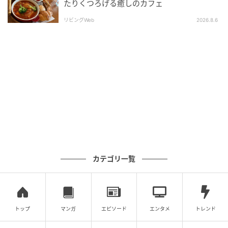
たりくつろげる癒しのカフェ
の記事をもっとみる
リビングWeb
2026.8.6
カテゴリ一覧
トップ
マンガ
エピソード
エンタメ
トレンド