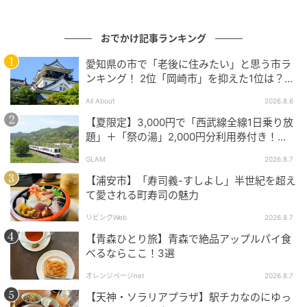
から発信する至高の果子専門店「ゆえん」に足を運ん
でみては。
おでかけ記事ランキング
■ゆえん 住所：愛知県名古屋市中区錦三丁目25番1号
愛知県の市で「老後に住みたい」と思う市ラ
ンキング！ 2位「岡崎市」を抑えた1位は？
「HAERA」地下1階 アクセス：地下鉄東山線・名城線
【2026年調査】
「栄」駅直結 営業時間：10:00〜20:00
All About
2026.8.6
【夏限定】3,000円で「西武線全線1日乗り放
トーカン公式サイト：https://www.tokan-g.co.jp
題」＋「祭の湯」2,000円分利用券付き！
『秩父 夏のおでかけきっぷ』でお得に秩父観
GLAM
2026.8.7
(丸本チャ子)
光
【浦安市】「寿司義-すしよし」半世紀を超え
て愛される町寿司の魅力
元記事で読む
リビングWeb
2026.8.7
次の記事
【青森ひとり旅】青森で絶品アップルパイ食
【神奈川県箱根町】箱根ホテル小涌園が、蛇
べるならここ！3選
口をひねってカルピスを楽しむ「カルピスじ
オレンジページnet
2026.8.7
ゃぐち」導入！
【天神・ソラリアプラザ】駅チカなのにゆっ