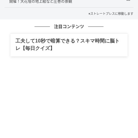
グジュアリーな高揚感を味わえる空間を演出してい
開催！大花壇の地上絵など圧巻の景観
る。
※ストレートプレスに移動します
お店に立ち寄った人たちに何かを感じてもらい、さま
注目コンテンツ
ざまな縁をつないでいく、そんな店舗を目指している
という。
工夫して10秒で暗算できる？スキマ時間に脳ト
レ【毎日クイズ】
素材のポテンシャルを最大限に引き出した多
彩な商品
商品は、素材と製法の両面にこだわり抜いたラインナ
ップを多数用意している。
「極みシリーズ」として、極みの焼き芋、極みの焼き
芋かし、極みのとろ干し芋を展開。「冷蔵スイーツ」
には、おいもモンブラン、おいもモンブラン芳醇、焼
き芋スイートポテトが揃う。「常温菓子」は、おいも