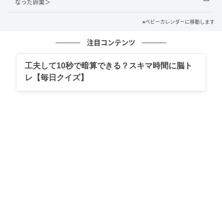
なった卵巣＞
して一刻も早くデリケートゾーンのかゆみから逃れた
※ベビーカレンダーに移動します
かった私は、一緒に働いていた友だちに解決策を相
談。すると、「私も前に同じようなことがあった！ こ
注目コンテンツ
の薬を使ってみたら？」と、デリケートゾーンがかぶ
れてしまったときに使える塗り薬を教えてくれたので
工夫して10秒で暗算できる？スキマ時間に脳ト
レ【毎日クイズ】
す。
そして、イベントスタッフ終了後、私は会場を出て薬
局へと猛ダッシュ！ 友人にすすめられた薬を購入し、
女子トイレに駆け込んで急いで使用しました。する
と、次第にかゆみはだいぶマシになりました。
暑い日だと生理中にどうしてもナプキンの中が蒸れて
しまう私。暑い日のデリケートゾーンの管理はとても
厄介です。もしかぶれてしまったら病院に行こうと思
っていましたが、市販の塗り薬でなんとかかゆみは軽
減。改めて、ナプキンの定期的な交換の重要性を実感