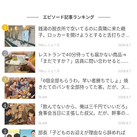
ベビーカレンダー
エピソード記事ランキング
ベビーカレンダーは妊娠・出産・育児の情報サイト
です。みんなのクチコミや体験談から産婦人科検
銭湯の脱衣所で空いてるのに真隣に来た親
索、おでかけ情報、離乳食レシピまで。月間利用者1
子。ロッカーを開けようとすると舌打ちさ
000万人以上。
れ…→直後、娘の放った“純粋な一言”に「心の
TRILL ニュース
2026.8.7
作品をもっとみる
中で拍手」
レストランで40分待っても届かない商品→
「まだですか？」店員に問い合わせると…そ
の後、“理不尽な対応”に「二度と行っていま
の記事をもっとみる
TRILL ニュース
2026.8.7
せん」
「6個全部もらうわ。早い者勝ちでしょ」焼
きたてのパンを全部持ってた客。だが、スタ
ッフの一言で状況が一変
GLAM
2026.8.7
「飲んでないから、俺は三千円でいいだろ」
食事会当日に主張した叔父。だが、幹事のい
とこが告げた一言とは
GLAM
2026.8.7
部長「子どものお迎えが理由なら辞めれば