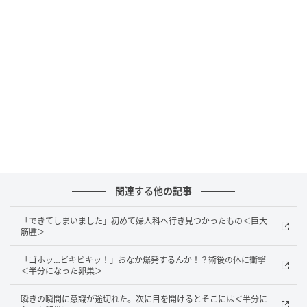
昼過ぎになってイベントスタッフの休憩時間がきたの
で、私はやっとの思いで4〜5時間ぶりにトイレに行く
ことができました。しかし、ナプキンを替えてもデリ
ケートゾーンの不快感はあまり消えてくれません。
はじめは、「生理中だからこんなこともあるかな」と
軽く考えていたのですが、仕事を再開すると、だんだ
んとかゆみを感じるようになり……。少し経ったあとに
「デリケートゾーンが蒸れているのかも」と気づいた
のです。
関連する他の記事
それに気づくと、なんだか余計にかゆみが増してきて
「できてしまいました」初めて婦人科へ行き見つかったもの＜巨大
しまいました。
筋腫＞
「ゴホッ…ビキビキッ！」おなか爆発するんか！？術後の体に衝撃
イベントスタッフ終了後、薬局へ猛ダッシュ
＜半分になった卵巣＞
瞬きの瞬間に意識が途切れた。次に目を開けるとそこには＜半分に
やがて猛烈なかゆみに襲われるようになり、なんとか