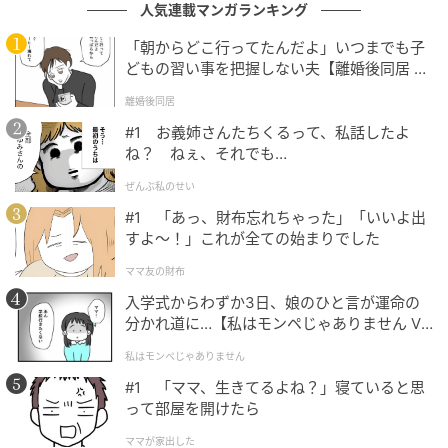
人気連載マンガランキング
した経験となりました。
「朝からどこ行ってたんだよ」いつまでも子
著者：橘純香／女性・主婦
どもの習い事を把握しない夫【離婚後同居 Vo
l.1】
イラスト：おんたま
離婚後同居
#1 お義姉さんたちくるって、私話したよ
※ベビーカレンダーが独自に実施したアンケートで集
ね？ ねぇ、それでも…
めた読者様の体験談をもとに記事化しています
ぜんぶ私のせい
ムーンカレンダー編集室では、女性の体を知って、毎
#1 「あっ、財布忘れちゃった」「いいよ出
すよ〜！」これが全ての始まりでした
月をもっとラクに快適に、女性の一生をサポートする
記事を配信しています。すべての女性の毎日がもっと
ママ友の財布
ラクに楽しくなりますように！
入学式からわずか3日、娘のひと言が運命の
分かれ道に…【私はモンペじゃありません Vo
ベビーカレンダー編集部／ムーンカレンダー編集室
l.1】
私はモンペじゃありません
#1 「ママ、生きてるよね？」寝ていると思
元記事で読む
って部屋を開けたら
クリエイター情報
ママが家出した