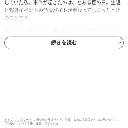
していた私。事件が起きたのは、とある夏の日。生理
と野外イベントの派遣バイトが重なってしまったとき
のことです。
汗っかきの私は気温が高い日になると大量の汗をかい
てしまい、気持ち悪いと感じるほどナプキンの中が蒸
続きを読む
れてしまうことも。できるだけ短い間隔でナプキンを
替えたいのですが、スタッフとして働いている以上な
かなかその場を離れられず、その日は朝に行ったきり
トイレに行く時間がまったく取れませんでした。
野外なのでたくさん汗をかき、ナプキンの中の気持ち
悪さは増していくのですが、どうすることもできませ
ん。
トイレに行くと…
トップ
エピソード
暑い日の屋外バイト。生理中なのに長時間トイレに行けなくて…
「かゆい！」バイト後、薬局へ猛ダッシュ