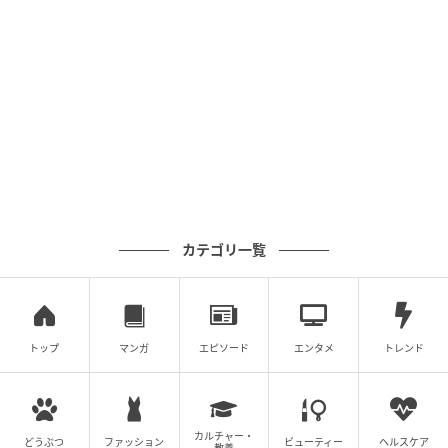
Q. フルバージョンのリリース時期はいつです
か？
A. 現時点でフルバージョンのリリース日は公表されて
いませんが、5つのステージ・50以上の敵キャラクタ
ー・ハイスコア・アチーブメント機能の開発が進んで
います。Meta QuestストアでWishlist登録が受け付け
られています。
カテゴリ一覧
元記事で読む
次の記事
トップ
マンガ
エピソード
エンタメ
トレンド
パートナーリサーチの参加券が必ずもらえ
る！ファミリーマート『ポケモン GO』キャン
ペーン2026春
カルチャー・
どうぶつ
ファッション
ビューティー
ヘルスケア