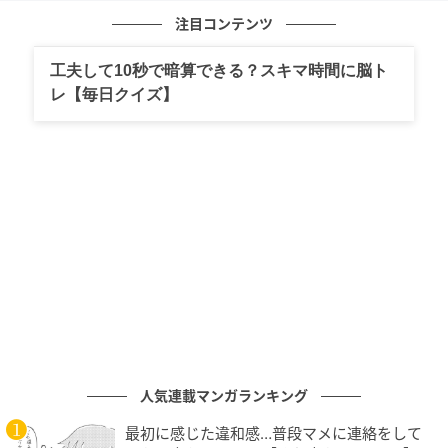
な武器と演出」「スピーディーなアクション体験」の3
注目コンテンツ
要素が一部プレイ可能となっています。
工夫して10秒で暗算できる？スキマ時間に脳ト
レ【毎日クイズ】
フルバージョンの開発状況
人気連載マンガランキング
現在、フルバージョンのリリースに向けて5つのステー
ジと50以上の敵キャラクター、ハイスコア機能、アチ
最初に感じた違和感…普段マメに連絡をして