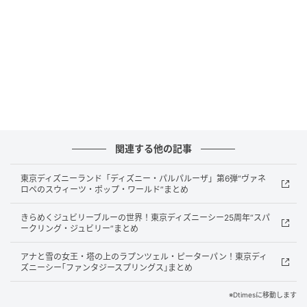
関連する他の記事
東京ディズニーランド「ディズニー・パルパルーザ」第6弾“ヴァネ
ロペのスウィーツ・ポップ・ワールド”まとめ
VRデバイスの特性を最大限に活かした没入型の戦闘シ
きらめくジュビリーブルーの世界！東京ディズニーシー25周年“スパ
ステムが最大の特徴で、従来のゲームとは異なり、プ
ークリング・ジュビリー”まとめ
レイヤー自身がその場に実在するかのようなリアルな
アナと雪の女王・塔の上のラプンツェル・ピーターパン！東京ディ
臨場感を提供します。
ズニーシー｢ファンタジースプリングス｣まとめ
体験版では「没入感の高いVR戦闘システム」「未来的
※Dtimesに移動します