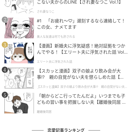
ーブメント機能の開発が進んでいます。
こない夫からのLINE【され妻なつこ Vol.1】
され妻なつこ
Meta QuestストアではWishlist登録を受付中で、2025
#1 「お疲れ〜♡」遅刻するなら連絡して！
年9月の東京ゲームショウ2025でも大きな注目を集め
この女、ナメてます
た作品です。
美人な友達は何でも許される
開発元のプロディジは創業20周年を迎え、VR/AR/MR
【漫画】新婚夫に浮気疑惑！絶対証拠をつか
んでやる！【エリート夫に浮気された話 Vol.
コンテンツ約20件の開発実績を持つ技術力の高い会社
1】
です。
エリート夫に浮気された話
【スカッと漫画】双子の娘より飲み会が大
販売元のマグノロスワークスにとって初のゲーム作品
事!? 親の自覚がない夫を懲らしめた話【第1
であり、大分県発の新しいエンタメコンテンツとして
話】
【スカッと漫画】双子の娘より飲み会が大事!? 親の自覚がない夫を
注目されています。
懲らしめた話
「朝からどこ行ってたんだよ」いつまでも子
どもの習い事を把握しない夫【離婚後同居 Vo
1000年後の地球という壮大な世界観と、VRならではの
l.1】
圧倒的な没入感が組み合わさった体験が楽しめます。
離婚後同居
未来的な武器とスピーディーなアクションが、まるで
恋愛記事ランキング