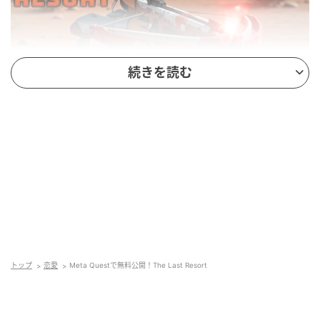
続きを読む
アプリ名称：The Last Resort
通常価格：無料（課金なし）
提供開始日：2026年3月21日
対応端末：Meta Quest 2以上
本作は2021年に出版された大藤崇氏のスペクタクル大
作「ザ・ラスト・リゾート」を原作とするVRゲームで
す。
トップ
恋愛
Meta Questで無料公開！The Last Resort
プレイヤーは1000年後の地球の大陸「Continent
Alpha」を守るべく、高度な文明を持つ宇宙からの侵
略者と戦闘を繰り広げます。