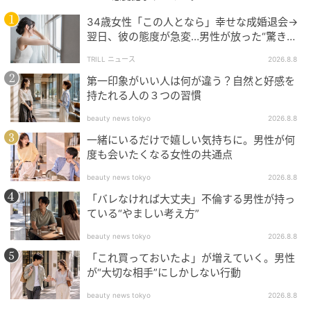
自分自身が戦場に立っているかのような感覚を生み出
34歳女性「この人となら」幸せな成婚退会→
します。
翌日、彼の態度が急変…男性が放った“驚きの
一言”に「誰も信じることができません」
体験版は無料・課金なしで楽しめるため、Meta Quest
TRILL ニュース
2026.8.8
2以上を持つユーザーは気軽に試せます。
第一印象がいい人は何が違う？自然と好感を
持たれる人の３つの習慣
Meta Quest向けVR FPS『The Last Resort』の紹介で
beauty news tokyo
2026.8.8
した。
一緒にいるだけで嬉しい気持ちに。男性が何
度も会いたくなる女性の共通点
よくある質問
beauty news tokyo
2026.8.8
「バレなければ大丈夫」不倫する男性が持っ
ている“やましい考え方”
Q. 『The Last Resort』体験版はどこで入手で
きますか？
beauty news tokyo
2026.8.8
「これ買っておいたよ」が増えていく。男性
A. Meta QuestストアにてMeta Quest 2以上に対応し
が“大切な相手”にしかしない行動
た無料アプリとして提供されています。課金要素はあ
beauty news tokyo
2026.8.8
りません。