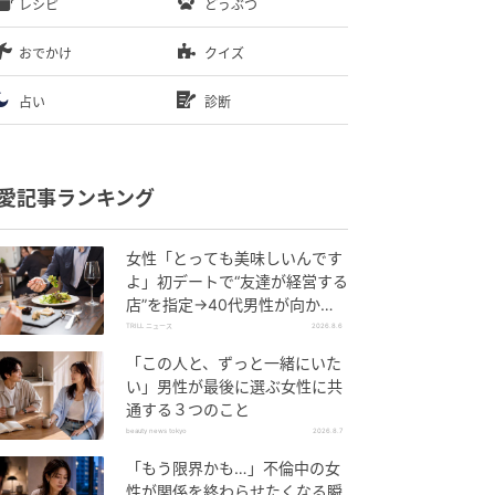
レシピ
どうぶつ
おでかけ
クイズ
占い
診断
愛記事ランキング
女性「とっても美味しいんです
よ」初デートで“友達が経営する
店”を指定→40代男性が向かう
が…待ち受けていた“悲惨な結
TRILL ニュース
2026.8.6
末”
「この人と、ずっと一緒にいた
い」男性が最後に選ぶ女性に共
通する３つのこと
beauty news tokyo
2026.8.7
「もう限界かも…」不倫中の女
性が関係を終わらせたくなる瞬