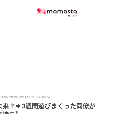
った同僚が離婚の危機【まんが：夫の気持ち】
未来？⇒3週間遊びまくった同僚が