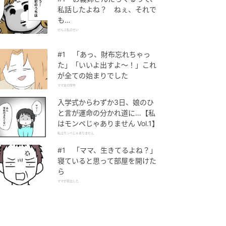
私話したよね？ ねぇ、それで
も…
ぜんぶ私のせい
#1 「あっ、財布忘れちゃっ
た」「いいよ出すよ〜！」これ
が全ての始まりでした
ママ友の財布
入学式からわずか3日、娘のひ
と言が運命の分かれ道に…【私
はモンペじゃありません Vol.1】
私はモンペじゃありません
#1 「ママ、生きてるよね？」
寝ていると思って部屋を開けた
ら
ママが家出した