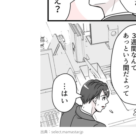
出典：select.mamastar.jp