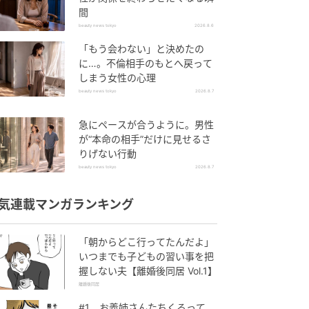
間
beauty news tokyo
2026.8.6
「もう会わない」と決めたの
に…。不倫相手のもとへ戻って
しまう女性の心理
beauty news tokyo
2026.8.7
急にペースが合うように。男性
が“本命の相手”だけに見せるさ
りげない行動
beauty news tokyo
2026.8.7
気連載マンガランキング
「朝からどこ行ってたんだよ」
いつまでも子どもの習い事を把
握しない夫【離婚後同居 Vol.1】
離婚後同居
#1 お義姉さんたちくるって、