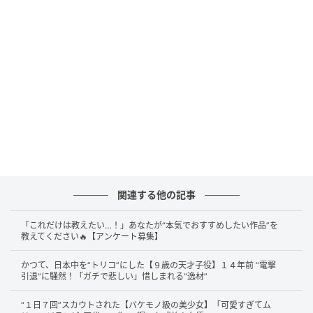
角で配られたオーディションの案内がきっかけにな
り、無名の15歳が一気に演劇界の注目株になりまし
た。
藤原さんの原点は、偶然の出会いをつかみ切った行動
力と、初舞台から観客をのみ込む表現力にあります。
若くして大役を背負った経験が、その後の極限状態の
人物を説得力たっぷりに演じる土台になったのではな
いでしょうか。
関連する他の記事
「逃したらダメ」仲間の後押しで決意
「これだけは教えたい…！」あなたが“本気でおすすめしたい作品”を
教えてください🔥【アンケート募集】
藤原さんの人間味がよく伝わるのが、結婚を決めたと
きのエピソードです。2013年5月31日、31歳だった藤
かつて、日本中を“トリコ”にした【９歳の天才子役】１４年前 “電撃
原さんは一般女性との年内結婚を発表します。お相手
引退”に騒然！「ガチで悲しい」惜しまれる“逸材”
とは2004年夏頃に出会い、発表時には交際
約10年
でし
“１日７回”スカウトされた【バケモノ級の美少女】「可愛すぎてム