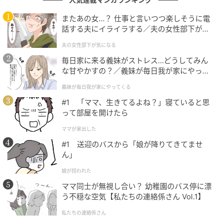
舞台でも映像でも激しい役を多く演じてきた藤原さん
ですが、私生活では約10年の時間を積み重ねてから結
またあの女…？ 仕事と言いつつ楽しそうに電
話する夫にイライラする／夫の女性部下が気
婚を決めました。この事実からは、勢いだけでなく、
になる（1）【夫婦の危機 まんが】
節目を見極めて責任を取る人柄が見えてきます。作品
夫の女性部下が気になる
で見せる緊張感の強さと、人生の大事な場面での誠実
毎日家に来る義妹がストレス…どうしてみん
な甘やかすの？／義妹が毎日我が家にやって
さが、藤原さんの魅力をより深くしているのではない
くる（1）【義父母がシンドイんです！ まん
でしょうか。
義妹が毎日我が家にやってくる
が】
#1 「ママ、生きてるよね？」寝ていると思
SNSではあまりの人気ぶりに「ガチでショック」「人
って部屋を開けたら
生の終わりくらい落ち込んだ」などのロスの声や「ひ
ママが家出した
っくり返りそうになってる」「おめでとうございま
#1 送迎のバスから「娘が降りてきてませ
す」「すごくほんわかする」「凄まじく好印象
」
など
ん」
驚きと祝福の声が溢れていました。
娘が拐われた
ママ同士が無視し合い？ 幼稚園のバス停に漂
う不穏な空気【私たちの連絡係さん Vol.1】
若手時代から評価が続く…第一線に立ち続ける
名優
私たちの連絡係さん