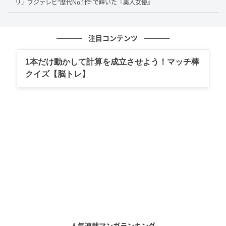
た。
リ」フジテレビ“歴代No.1作”で輝いた『美人女優』
決断を後押ししたのが、中村勘九郎さんと小栗旬さん
の言葉でした。
注目コンテンツ
1本だけ動かして計算を成立させよう！マッチ棒
クイズ【脳トレ】
「次もう彼女逃したらダメだから、結婚しなさい」
出典：「おしゃれクリップ」（日本テレビ系） 2025.12.21放送回
藤原さんは当時を次のように振り返っています。
「付き合って10年目くらいの年だったので、リスタートみたい
な。よし、ここからもう1回やってみようかっていう」
出典：「おしゃれクリップ」（日本テレビ系） 2025.12.21放送回
人気連載マンガランキング