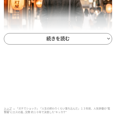
※Google Geminiにて作成（イメージ）
続きを読む
藤原竜也さんは1982年5月15日生まれ、埼玉県出身の
俳優です。現在は映画やドラマで広く知られています
が、出発点は舞台でした。転機になったのは、15歳だ
った1997年です。故・蜷川幸雄さん演出の舞台『
身毒
丸
』の主役オーディションでグランプリを獲得し、同
年10月にロンドンで初舞台を踏みました。
このデビューの鮮烈さは、いま振り返っても特別で
す。10代の少年だった藤原さんが、いきなり海外の舞
台に立ち、英国各紙で高い評価を受けたからです。街
トップ
「ガチでショック」「人生の終わりくらい落ち込んだ」１３年前、人気俳優の“電
撃婚”にロスの嵐…交際 約１０年で決意した“キッカケ”