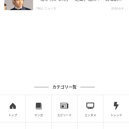
場』劇場版シリーズで巻き起こす“旋風”
TRILL ニュース
2026.8.4
ここで、藤原さんの軌跡をたどる“今観るべき代表
作”を時系列でご紹介します。
1．映画『バトル・ロワイアル』（2000年）
藤原さんの名を一気に広めた代表作です。42人の中学
生が最後の一人になるまで戦わされる極限状況で、藤
原さんは七原秋也を演じます。友人が次々に倒れてい
くなかで、七原が銃を手にして生き延びようとする姿
には、10代とは思えない切迫感がありました。
カテゴリ一覧
2．映画『DEATH NOTE』（2006年）
藤原さんは、犯罪者を裁いて新世界を作ろうとする夜
トップ
マンガ
エピソード
エンタメ
トレンド
神月を演じました。頭脳明晰な大学生がノートを手に