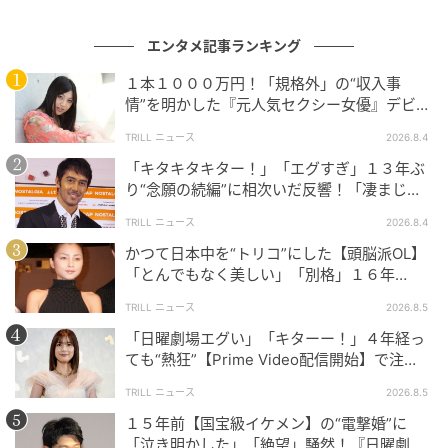
藤原さんの功績を語るうえで外せないのは、デビュー
エンタメ記事ランキング
後まもなく結果を出し続けてきた点です。映画『
バト
１本１０００万円！「規格外」の“収入事
ル・ロワイアル
』で注目を集め、2001年の第24回日本
情”を明かした『元人気セクシー女優』デビュ
アカデミー賞では優秀主演男優賞と新人俳優賞を受賞
ー作が“１０万本”を記録した逸材
TRILL ニュース
2026.8.4
しました。さらに2004年には映画『
バトル・ロワイア
「キタキタキター！」「エグすぎ」１３年ぶ
ルII 鎮魂歌
』で再び優秀主演男優賞を受賞し、2018年
り“念願の続編”に相次いだ反響！「凄まじく
には映画『
22年目の告白―私が殺人犯です―
』でも優
面白い」“賞 総なめ”『伝説級ドラマ』
TRILL ニュース
2026.8.4
秀主演男優賞に選ばれています。
かつて日本中を“トリコ”にした【頭脳派OL】
特に印象的なのは、舞台出身の俳優として早い段階か
「とんでもなく美しい」「別格」１６年
前、“電撃引退”した「伝説級」美人女優
ら映像作品でも結果を残したことです。舞台で鍛えた
TRILL ニュース
2026.8.5
発声や集中力をそのまま映像に持ち込み、怒鳴る、追
「日曜劇場エグい」「キターー！」４年経っ
い詰められるといった高負荷の場面で観る側の緊張ま
ても“熱狂”【Prime Video配信開始】で注
目！主演級キャスト“大集結”に「レベチ」
で引き上げてきました。デビューから20年以上たって
TRILL ニュース
2026.8.5
も主演級として求められるのは、一時の人気ではな
１５年前【国宝級イケメン】の“電撃婚”に
く、積み上げた実績があるからです。
「泣き明かした」「絶望」騒然！『日曜劇