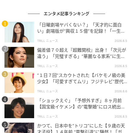
ロジェクトでは、第1弾として新作スマートフォンゲー
ム『コードギアス Genesic Re;CODE』が発表されま
エンタメ記事ランキング
す。そして第2弾には、新作アニメ『コードギアス 奪
還のゼット』が発表されました。『奪還のゼット』と
「日曜劇場ヤバくない？」「天才的に面白
い」劇場版が“興収１５億”を記録！「一生言
いうタイトルは、後に現在の『奪還のロゼ』に改題さ
い続ける」放送後も続く“切望の声”
れています。
TRILL ニュース
2026.8.5
偏差値７０超え『超難関校』出身！「次元が
また、本作のオープニング主題歌はMIYAVIさんによる
違う」「完璧すぎる」“華麗なる家系”に生ま
『Running In My Head』、エンディング主題歌は満
れた【規格外の逸材】
TRILL ニュース
2026.8.5
島ひかりさんによる『ロゼ（Prod.TeddyLoid）』が担
“１日７回”スカウトされた【バケモノ級の美
当。視聴者に刺さるような、作品の熱量やスタイリッ
少女】「可愛すぎてムリ」フジテレビ“歴代N
シュさを押し上げる楽曲になっています。『コードギ
o.1作”で輝いた『美人女優』
TRILL ニュース
2026.8.6
アス』シリーズは、これまでFLOWによる『COLORS』
「ショックえぐ」「予想外すぎ」８ヶ月前
や、SunSet Swishによる『モザイクカケラ』などが起
【国宝級イケメン】の“電撃婚”にロス続出！
用され、高い人気を集めました。
興収“９５億超え”シリーズで輝いた逸材
TRILL ニュース
2026.8.5
『コードギアス』シリーズを支えたスタッフが再び集
かつて、日本中を“トリコ”にした【９歳の天
才子役】１４年前 “電撃引退”に騒然！「ガチ
まり、新たな主人公を据えて描かれたアニメ『コード