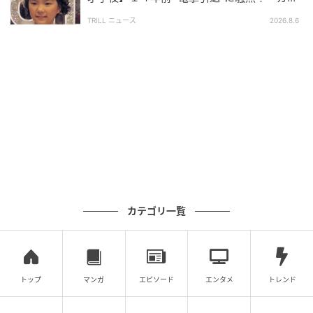
で悲しい」惜しまれる“逸材”
ギアス 奪還のロゼ』。先行上映や配信で見られなかっ
TRILL ニュース
2026.8.6
た人も、TV放送されるこの機会にチェックしてみては
いかがでしょうか。
ライター：まわる まがり
主にアニメについての記事を書くライター。コラムや
レビュー、映画の作品評を手がける。X（旧
Twitter）：
@kaku_magari
次の記事
カテゴリ一覧
#1 夫の「元不倫相手」から、１通の手紙が
届きました。
の記事をもっとみる
トップ
マンガ
エピソード
エンタメ
トレンド