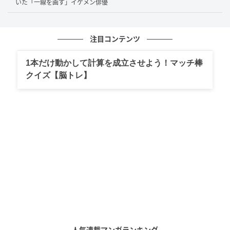
いた「一線を画す」イケメン俳優
アニメ『コードギアス 奪還のロゼ』は、シリーズらし
い頭脳戦と感情を揺さぶる人間ドラマが、新たな主人
公たちによって更新される点が見どころとなっていま
注目コンテンツ
す。本作はただ派手な戦いを見せるだけでなく、それ
1本だけ動かして計算を成立させよう！マッチ棒
ぞれのキャラクターが抱える覚悟や関係性の変化をて
クイズ【脳トレ】
いねいに描いていきます。
また、『コードギアス』らしさを支えるスタッフ陣の
顔ぶれも大きな魅力です。キャラクターデザイン原案
にCLAMP、キャラクターデザインに木村貴宏氏と島村
秀一氏と、これまでのシリーズに携わってきた豪華ス
タッフが参加しており、新作でありながらシリーズの
血統をきちんと感じられます。本作は懐かしさだけで
なく、新しい世代の主人公で“コードギアスとは何
か”をもう一度示してみせる、挑戦とも言える作品だと
言えるでしょう。
人気連載マンガランキング