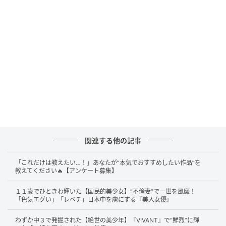
ュ（CV：古川慎）と、頭脳明晰で情報収集と作戦指揮
を担当する弟のロゼ（CV：天﨑滉平）です。
シトゥンぺバリアと呼ばれる難攻不落のエネルギー障
壁により、4年間黒の騎士団の解放作戦を退けてきた第
100代皇帝であるカリス・アル・ブリタニア（CV：市
ノ瀬加那）と、彼に仕えるノーランド（CV：安元洋
貴）ら皇帝直属の騎士“アインベルク”たちは、再び世
界をパニックへと陥れようとしていました。依頼を受
けたロゼとアッシュは、日本人レジスタンスの七煌星
関連する他の記事
団とともに、皇サクヤ（CV：上田麗奈）奪還のためネ
オ・ブリタニア帝国に立ち向かいます。
「これだけは教えたい…！」あなたが“本気でおすすめしたい作品”を
教えてください🔥【アンケート募集】
１１歳でひときわ輝いた【国民的美少女】“不倫妻”で一世を風靡！
『コードギアス』シリーズのスタッフが再集
「色気エグい」「レベチ」日本中を虜にする『美人女優』
結
わずか中３で発掘された【絶世の美少年】『VIVANT』で“鮮烈”に輝