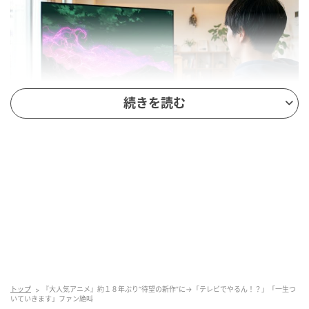
続きを読む
※Google Geminiにて作成（イメージ）
作品名（放送局）：アニメ『コードギアス 奪還のロ
ゼ』（MBS・TBS・CBC・BS-TBS “アニメイズム”枠）
放送期間：2026年7月～放送開始予定
光和7年、ネオ・ ブリタニア帝国に占領された合衆国
日本・旧ホッカイドウブロックに、“ナナシの傭兵”と
して有名な傭兵兄弟がいました。卓越した運動能力と
トップ
『大人気アニメ』約１８年ぶり“待望の新作”に→「テレビでやるん！？」「一生つ
いていきます」ファン絶叫
ナイトメアフレームの高い操縦技術を持つ兄のアッシ