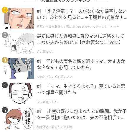
#1 「え？浮気！？」夫がなかなか帰宅しない
先行上映・独占配信を経て、待望のTV放送が
ので、ふと外を見ると…→予期せぬ光景が！
決定
｜旦那の不倫が発覚して頭に来たのでメチャ
旦那の不倫が発覚して頭に来たのでメチャクチャにしてやった
クチャにしてやった
最初に感じた違和感…普段マメに連絡をして
アニメ『コードギアス 奪還のロゼ』は、2024年に劇場
こない夫からのLINE【され妻なつこ Vol.1】
で先行上映され、現在はディズニープラスで世界独占
され妻なつこ
配信されています。先行上映と独占配信という視聴層
#1 子どもの実名と顔を晒すママ、大丈夫か
が限られていた本作ですが、2026年7月より待望のTV
な？なんて心配していたら。
放送が決定しました。2008年に放送されたアニメ『コ
SNSに子供の顔を晒すママ
ードギアス 反逆のルルーシュ R2』から約18年ぶりと
#1 「ママ、生きてるよね？」寝ていると思
なるTVシリーズに、SNSでは「衝撃…」「テレビでやる
って部屋を開けたら
ん！？」「一生ついていきます」との声があがってい
ます。
ママが家出した
#1 出産の喜びに包まれたあの瞬間。我が子
本作は、2020年に始動した“コードギアス Next
を一番最初に抱いたのは、夫の不倫相手でし
た。
10years Project”の一環として発表されました。このプ
助産師と不倫した夫の末路