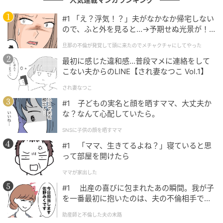
細に表現し、国民的女優としての地位を不動のものに
#1 「え？浮気！？」夫がなかなか帰宅しない
しました。
ので、ふと外を見ると…→予期せぬ光景が！
｜旦那の不倫が発覚して頭に来たのでメチャ
旦那の不倫が発覚して頭に来たのでメチャクチャにしてやった
映画『ICHI』（2008年）：
クチャにしてやった
最初に感じた違和感…普段マメに連絡をして
名作時代劇『座頭市』の系譜を継ぐ本作で、女性版の
こない夫からのLINE【され妻なつこ Vol.1】
「市」という難役に挑戦。トレードマークの笑顔を完
され妻なつこ
全に封印し、孤独で影のある盲目の逆手居合い斬りの
達人を演じきりました。スタントに頼らない迫真の殺
#1 子どもの実名と顔を晒すママ、大丈夫か
な？なんて心配していたら。
陣シーンは、綾瀬さんがアクション俳優としての才能
を持つことを世に知らしめた名作です。
SNSに子供の顔を晒すママ
#1 「ママ、生きてるよね？」寝ていると思
って部屋を開けたら
映画『海街diary』（2015年）：
鎌倉で暮らす四姉妹の長女・香田幸役を熱演。家族の
ママが家出した
絆を守る厳格さと優しさを体現し、「第39回日本アカ
#1 出産の喜びに包まれたあの瞬間。我が子
デミ－賞」で優秀主演女優賞を受賞するなど、国内外
を一番最初に抱いたのは、夫の不倫相手でし
た。
で高い評価を受けました。
助産師と不倫した夫の末路