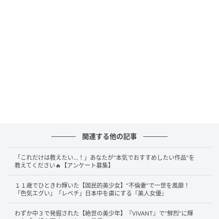
る…！」「勉強になりすぎる」「ネトフリに対抗でき
るドラマ」
といった高い評価を集めました。そんな本
作で、主人公・山口鳴海を演じた綾瀬さんは、驚きの
体当たり演技を披露しました。
特に視聴者を騒然とさせたのが、推しアイドルの動画
に合わせて全力ダンスを披露するシーンや、うすだい
だい色の全身タイツに葉っぱだけをつけたという、か
つての“はっぱ隊”を彷彿とさせるシュールなシーン。綾
瀬さんのスタイルの良さが際立つ衝撃映像に、SNS上
関連する他の記事
では
「こんな衣装着せていいんですか？！」「葉っぱ
隊にはびっくり」「よくぞ引き受けた」
といった驚き
「これだけは教えたい…！」あなたが“本気でおすすめしたい作品”を
の声が相次ぎました。
教えてください🔥【アンケート募集】
１１歳でひときわ輝いた【国民的美少女】“不倫妻”で一世を風靡！
さらに衝撃を与えたのが、伯母の遺品を整理するシー
「色気エグい」「レベチ」日本中を虜にする『美人女優』
ン。女性用の大人の玩具を堂々と映し出し、綾瀬さん
演じる鳴海が手に取り叫び散らすという、極めて攻め
わずか中３で発掘された【絶世の美少年】『VIVANT』で“鮮烈”に輝