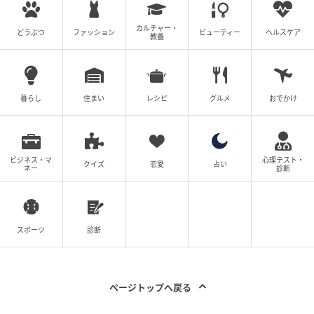
#1 子どもの実名と顔を晒すママ、大丈夫か
カルチャー・
どうぶつ
ファッション
ビューティー
ヘルスケア
な？なんて心配していたら。
教養
の記事をもっとみる
暮らし
住まい
レシピ
グルメ
おでかけ
ビジネス・マ
心理テスト・
クイズ
恋愛
占い
ネー
診断
スポーツ
診断
ページトップへ戻る