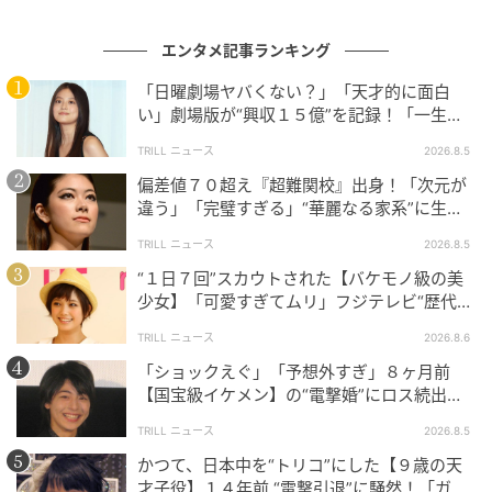
映画『リボルバー・リリー』（2023年）：
エンタメ記事ランキング
「第19回大藪春彦賞」を受賞したハードボイルド小説
を映画化した本作で、史上最強のダークヒロイン・小
「日曜劇場ヤバくない？」「天才的に面白
い」劇場版が“興収１５億”を記録！「一生言
曾根百合を熱演。大正時代を舞台に、美しくも冷徹な
い続ける」放送後も続く“切望の声”
銃捌きを見せる圧巻のアクションが評価され、「第47
TRILL ニュース
2026.8.5
回日本アカデミー賞」で優秀主演女優賞を受賞しまし
偏差値７０超え『超難関校』出身！「次元が
違う」「完璧すぎる」“華麗なる家系”に生ま
た。
れた【規格外の逸材】
TRILL ニュース
2026.8.5
“１日７回”スカウトされた【バケモノ級の美
表現の幅を広げ続ける「国民的スター」の今
少女】「可愛すぎてムリ」フジテレビ“歴代N
o.1作”で輝いた『美人女優』
TRILL ニュース
2026.8.6
現在の綾瀬はるかさんは、シリアスな歴史巨編やハー
「ショックえぐ」「予想外すぎ」８ヶ月前
ドなアクションから、最新ドラマ『ひとりでしにた
【国宝級イケメン】の“電撃婚”にロス続出！
い』で見せたエッジの効いたコメディまで、
驚異的な
興収“９５億超え”シリーズで輝いた逸材
TRILL ニュース
2026.8.5
振り幅を武器に第一線を走り続けています
。自身のパ
かつて、日本中を“トリコ”にした【９歳の天
ブリックイメージに捉われず、全身タイツを纏って体
才子役】１４年前 “電撃引退”に騒然！「ガチ