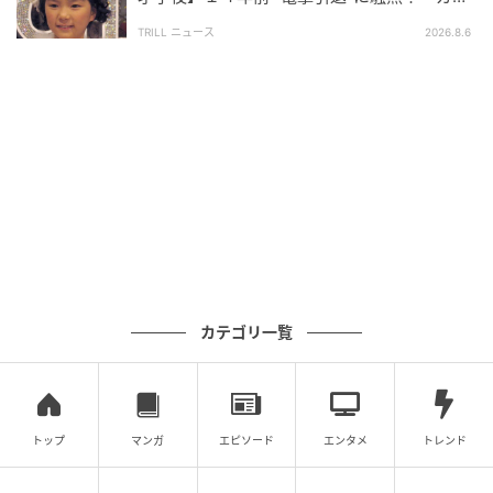
当たりでぶつかっていく姿は、視聴者に笑いだけでな
で悲しい」惜しまれる“逸材”
TRILL ニュース
2026.8.6
く、驚きや感動すら与えています。
2026年には、主演を務めた
映画『人はなぜラブレター
を書くのか』
や
映画『箱の中の羊』
が公開予定など、
その活躍はとどまることを知りません。清純派という
枠を完全に飛び出し、一人の人間としてのリアリティ
を追求し続ける綾瀬さんの進化に注目が集まります。
ライター：天木拓海
映画・アニメ・ドラマなど、エンタメ作品を観ること
カテゴリ一覧
を趣味としているライター。エンタメ関連のテーマを
中心に、作品考察記事/コラム記事などを手掛ける。
※記事は執筆時点の情報です
トップ
マンガ
エピソード
エンタメ
トレンド
次の記事