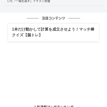
いた「一線を画す」イケメン俳優
た描写に挑んだのです。NHKとは思えないようなシー
ンに、SNSでは
「あんなものを綾瀬はるかに持たせる
とは」「NHK何があった！？」「かなり際どい」
とい
注目コンテンツ
う悲鳴にも似た反響を呼びました。
1本だけ動かして計算を成立させよう！マッチ棒
クイズ【脳トレ】
国民的ヒロインから実力派へ――代表作と苦
労の軌跡
デビュー当時のフレッシュなイメージに甘んじること
なく、綾瀬さんは徹底した役作りと身体を張った挑戦
を積み重ねることで、唯一無二のキャリアを築いてき
ました。
ドラマ『JIN-仁-』（2009年・2011年）：
幕末にタイムスリップした医師を支える武家の娘・橘
咲を熱演。凛とした佇まいと内に秘めた芯の強さを繊
人気連載マンガランキング