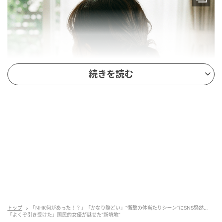
続きを読む
※Google Geminiにて作成（イメージ）
2025年6月に、NHK総合にて放送がスタートしたドラ
マ『ひとりでしにたい』。「第24回文化庁メディア芸
術祭」でマンガ部門優秀賞を受賞したカレー沢薫さん
トップ
「NHK何があった！？」「かなり際どい」“衝撃の体当たりシーン”にSNS騒然…
「よくぞ引き受けた」国民的女優が魅せた“新境地”
の同名コミックを原作とする本作は、SNSで
「刺さ